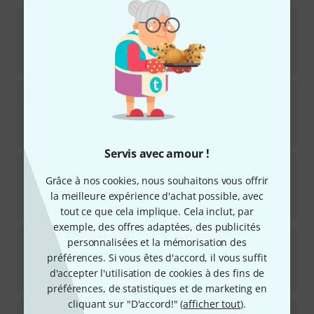
Music Man
Stingray 5 H Special Black
3
Disponible sous 7–9 semaines
2.799
€
Marcus Miller
F10 Dx 5 NT
Disponible immédiatement
1.899
€
Servis avec amour !
Spector
Euro 5 CST Natural Black Burst
Grâce à nos cookies, nous souhaitons vous offrir
3
Disponible rapidement (2 à 5 jours)
la meilleure expérience d'achat possible, avec
2.959
€
tout ce que cela implique. Cela inclut, par
exemple, des offres adaptées, des publicités
Spector
Euro 5 CST Natural Red Burst
personnalisées et la mémorisation des
1
préférences. Si vous êtes d'accord, il vous suffit
Disponible immédiatement
d'accepter l'utilisation de cookies à des fins de
3.059
€
préférences, de statistiques et de marketing en
cliquant sur "D'accord!" (
afficher tout
).
Music Man
Stingray 5 H Special P.B.Burst