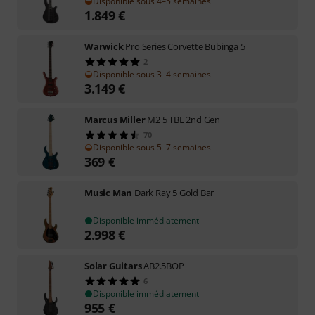
Disponible sous 4–5 semaines
1.849
€
Warwick
Pro Series Corvette Bubinga 5
2
Disponible sous 3–4 semaines
3.149
€
Marcus Miller
M2 5 TBL 2nd Gen
70
Disponible sous 5–7 semaines
369
€
Music Man
Dark Ray 5 Gold Bar
Disponible immédiatement
2.998
€
Solar Guitars
AB2.5BOP
6
Disponible immédiatement
955
€