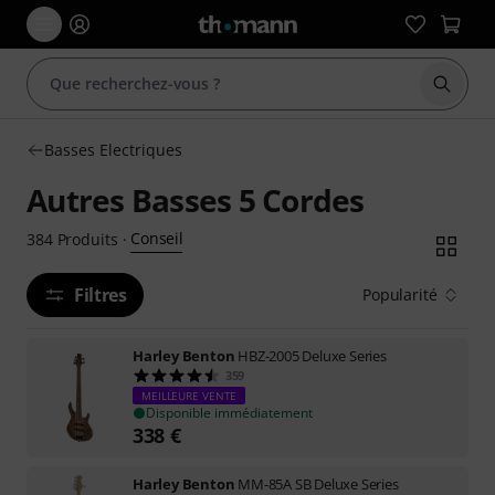
Démarr
Basses Electriques
Autres Basses 5 Cordes
Conseil
384
Produits
·
Filtres
Popularité
Harley Benton
HBZ-2005 Deluxe Series
359
MEILLEURE VENTE
Disponible immédiatement
338
€
Harley Benton
MM-85A SB Deluxe Series