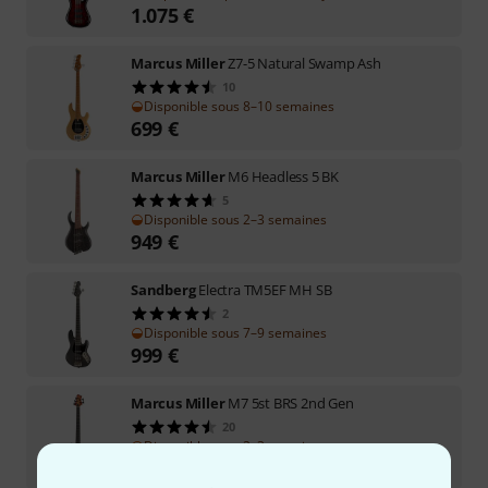
1.075
€
Marcus Miller
Z7-5 Natural Swamp Ash
10
Disponible sous 8–10 semaines
699
€
Marcus Miller
M6 Headless 5 BK
5
Disponible sous 2–3 semaines
949
€
Sandberg
Electra TM5EF MH SB
2
Disponible sous 7–9 semaines
999
€
Marcus Miller
M7 5st BRS 2nd Gen
20
Disponible sous 2–3 semaines
777
€