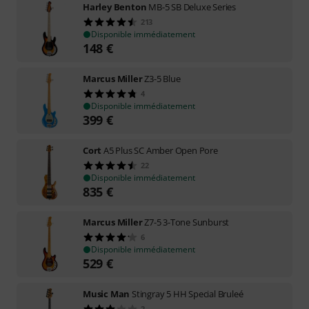
Harley Benton
MB-5 SB Deluxe Series
213
Disponible immédiatement
148
€
Marcus Miller
Z3-5 Blue
4
Disponible immédiatement
399
€
Cort
A5 Plus SC Amber Open Pore
22
Disponible immédiatement
835
€
Marcus Miller
Z7-5 3-Tone Sunburst
6
Disponible immédiatement
529
€
Music Man
Stingray 5 HH Special Bruleé
2