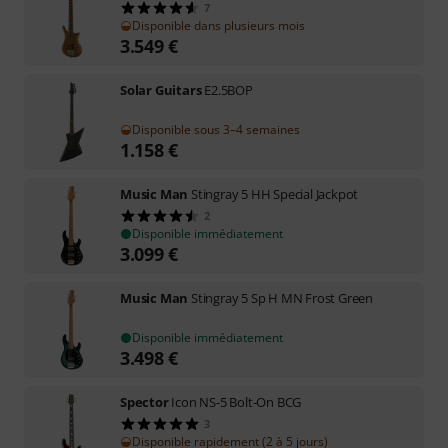
7
Disponible dans plusieurs mois
3.549
€
Solar Guitars
E2.5BOP
Disponible sous 3–4 semaines
1.158
€
Music Man
Stingray 5 HH Special Jackpot
2
Disponible immédiatement
3.099
€
Music Man
Stingray 5 Sp H MN Frost Green
Disponible immédiatement
3.498
€
Spector
Icon NS-5 Bolt-On BCG
3
Disponible rapidement (2 à 5 jours)