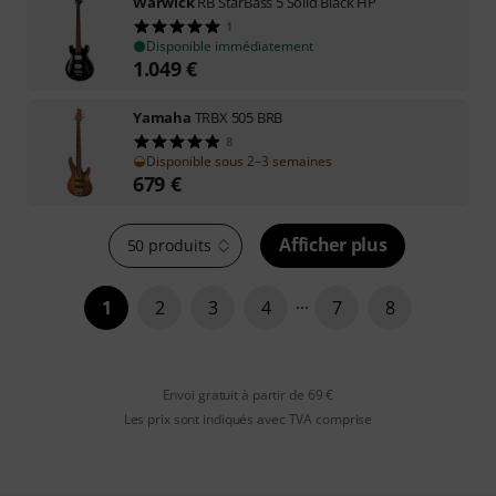
Warwick
RB StarBass 5 Solid Black HP
1
Disponible immédiatement
1.049
€
Yamaha
TRBX 505 BRB
8
Disponible sous 2–3 semaines
679
€
Afficher plus
50 produits
1
2
3
4
7
8
Envoi gratuit à partir de 69 €
Les prix sont indiqués avec TVA comprise