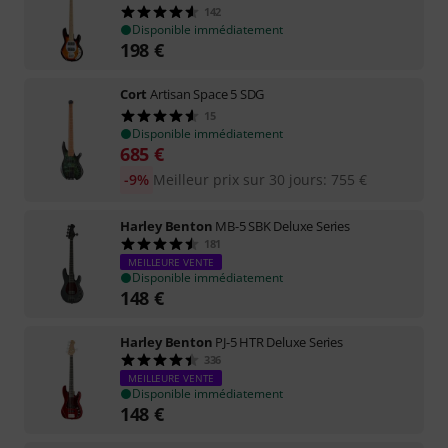
142
Disponible immédiatement
198
€
Cort
Artisan Space 5 SDG
15
Disponible immédiatement
685
€
-9%
Meilleur prix sur 30 jours
:
755
€
Harley Benton
MB-5 SBK Deluxe Series
181
MEILLEURE VENTE
Disponible immédiatement
148
€
Harley Benton
PJ-5 HTR Deluxe Series
336
MEILLEURE VENTE
Disponible immédiatement
148
€