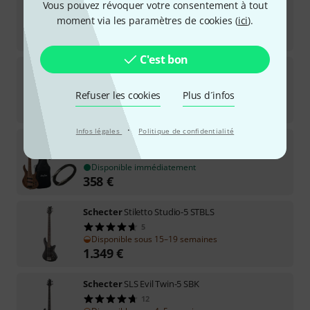
Vous pouvez révoquer votre consentement à tout
moment via les paramètres de cookies (
ici
).
Disponible sous 7–9 semaines
2.899
€
C'est bon
Lakland
Skyline 55-02 Deluxe 5 NAT
2
Refuser les cookies
Plus d´infos
Disponible immédiatement
1.966
€
·
Infos légales
Politique de confidentialité
Harley Benton
HBZ-2005 Deluxe Series Bundle
Disponible immédiatement
358
€
Schecter
Stiletto Studio-5 STBLS
5
Disponible sous 15–19 semaines
1.349
€
Schecter
SLS Evil Twin-5 SBK
12