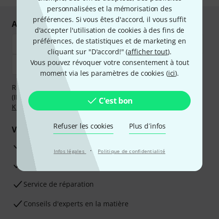
personnalisées et la mémorisation des
préférences. Si vous êtes d'accord, il vous suffit
Achetez et payez en toute sécurité
d'accepter l'utilisation de cookies à des fins de
préférences, de statistiques et de marketing en
cliquant sur "D'accord!" (
afficher tout
).
Vous pouvez révoquer votre consentement à tout
moment via les paramètres de cookies (
ici
).
Réglez de manière sûre et sécurisée par Virement
(IBAN/BIC), PayPal, Amazon Pay,
Klarna Payer Maintenant
,
C'est bon
Klarna Payer en 3 fois
ou Carte de crédit.
Refuser les cookies
Plus d´infos
Vos avantages
Ga­ran­tie Thomann 3 ans
·
Infos légales
Politique de confidentialité
Garantie 30 jours satisfait ou remboursé
Service de réparation
Conseils d'experts en la matière