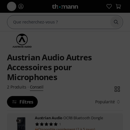
Démarr
Austrian Audio Autres
Accessoires pour
Microphones
Conseil
2
Produits
·
Filtres
Popularité
Austrian Audio
OCR8 Bluetooth Dongle
1
Disponible rapidement (2 à 5 jours)