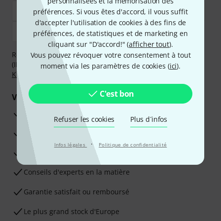
personnalisées et la mémorisation des
préférences. Si vous êtes d'accord, il vous suffit
d'accepter l'utilisation de cookies à des fins de
préférences, de statistiques et de marketing en
cliquant sur "D'accord!" (
afficher tout
).
Réglez de manière sûre et sécurisée par Virement
Vous pouvez révoquer votre consentement à tout
(IBAN/BIC), PayPal, Amazon Pay,
Klarna Payer Maintenant
,
moment via les paramètres de cookies (
ici
).
Klarna Payer en 3 fois
ou Carte de crédit.
C'est bon
Vos avantages
Ga­ran­tie Thomann 3 ans
Refuser les cookies
Plus d´infos
Garantie 30 jours satisfait ou remboursé
·
Infos légales
Politique de confidentialité
Service de réparation
Conseils d'experts en la matière
Garantie satisfait ou remboursé
Le plus grand stock d'Europe