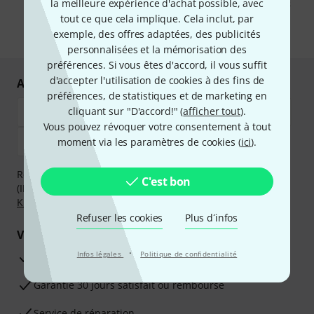
pouvez trouver plus d'informations à ce sujet dans notre
Politique de
la meilleure expérience d'achat possible, avec
confidentialité
.
tout ce que cela implique. Cela inclut, par
exemple, des offres adaptées, des publicités
* Requis
personnalisées et la mémorisation des
préférences. Si vous êtes d'accord, il vous suffit
d'accepter l'utilisation de cookies à des fins de
Achetez et payez en toute sécurité
préférences, de statistiques et de marketing en
cliquant sur "D'accord!" (
afficher tout
).
Vous pouvez révoquer votre consentement à tout
moment via les paramètres de cookies (
ici
).
Réglez de manière sûre et sécurisée par Virement
C'est bon
(IBAN/BIC), PayPal, Amazon Pay,
Klarna Payer Maintenant
,
Klarna Payer en 3 fois
ou Carte de crédit.
Refuser les cookies
Plus d´infos
Vos avantages
·
Infos légales
Politique de confidentialité
Ga­ran­tie Thomann 3 ans
Garantie 30 jours satisfait ou remboursé
Service de réparation