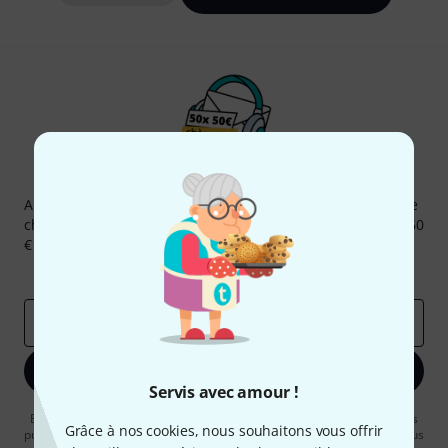
Newsletters Thomann
Abonnez-vous à la newsletter Thomann et, avec un peu de
chance, gagnez l'un des 50 bons d'achat d'une valeur de 50
€ chacun!
Articles inspirants
Deals
Aperçus Thomann
Adresse e-mail
*
S'inscrire maintenant
Servis avec amour !
En cliquant sur "S'inscrire maintenant", vous acceptez de recevoir des
Grâce à nos cookies, nous souhaitons vous offrir
publicités par e-mail. La désinscription est possible à tout moment. Vous