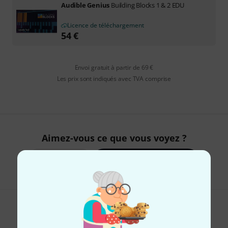
Audible Genius
Building Blocks 1 & 2 EDU
Licence de téléchargement
54
€
Envoi gratuit à partir de 69 €
Les prix sont indiqués avec TVA comprise
Aimez-vous ce que vous voyez ?
Partager
Aide et commentaires