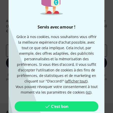
Newsletters Thomann
Abonnez-vous à la newsletter Thomann et, avec un peu de
chance, gagnez l'un des 50 bons d'achat d'une valeur de 50
Servis avec amour !
€ chacun!
Grâce à nos cookies, nous souhaitons vous offrir
Articles inspirants
Deals
Aperçus Thomann
la meilleure expérience d'achat possible, avec
tout ce que cela implique. Cela inclut, par
Adresse e-mail
*
exemple, des offres adaptées, des publicités
personnalisées et la mémorisation des
S'inscrire maintenant
préférences. Si vous êtes d'accord, il vous suffit
d'accepter l'utilisation de cookies à des fins de
En cliquant sur "S'inscrire maintenant", vous acceptez de recevoir des
préférences, de statistiques et de marketing en
publicités par e-mail. La désinscription est possible à tout moment. Vous
cliquant sur "D'accord!" (
afficher tout
).
pouvez trouver plus d'informations à ce sujet dans notre
Politique de
Vous pouvez révoquer votre consentement à tout
confidentialité
.
moment via les paramètres de cookies (
ici
).
* Requis
C'est bon
Achetez et payez en toute sécurité