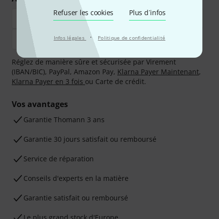
Refuser les cookies
Plus d´infos
·
Infos légales
Politique de confidentialité
Réglez de manière sûre et sécurisée par Virement
(IBAN/BIC), PayPal, Amazon Pay,
Klarna Payer Maintenant
,
Klarna Payer en 3 fois
ou Carte de crédit.
Vos avantages
Ga­ran­tie Thomann 3 ans
Garantie 30 jours satisfait ou remboursé
Service de réparation
Conseils d'experts en la matière
Garantie satisfait ou remboursé
Le plus grand stock d'Europe