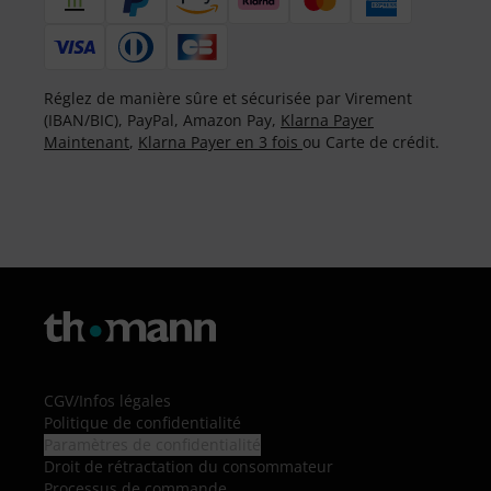
Réglez de manière sûre et sécurisée par Virement
(IBAN/BIC), PayPal, Amazon Pay,
Klarna Payer
Maintenant
,
Klarna Payer en 3 fois
ou Carte de crédit.
CGV
/
Infos légales
Politique de confidentialité
Paramètres de confidentialité
Droit de rétractation du consommateur
Processus de commande