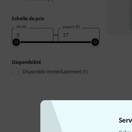
Echelle de prix
De (€)
Jusqu'à (€)
Disponibilité
Disponible immédiatement
(1)
Serv