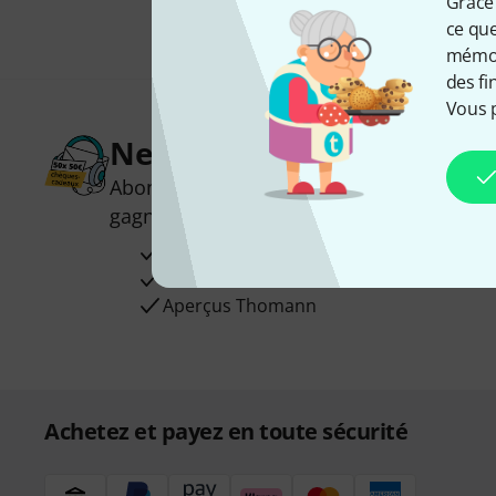
Grâce 
ce que
mémori
des fi
Vous 
Newsletters Thomann
Abonnez-vous à la newsletter Thomann et
gagnez l'un des 50 bons d'achat d'une va
Articles inspirants
Deals
Aperçus Thomann
Achetez et payez en toute sécurité