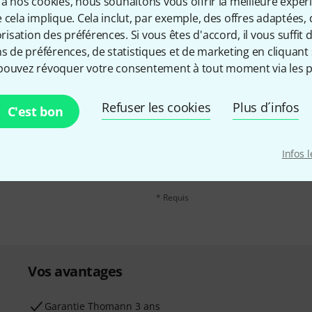
à nos cookies, nous souhaitons vous offrir la meilleure expér
 cela implique. Cela inclut, par exemple, des offres adaptées, 
sation des préférences. Si vous êtes d'accord, il vous suffit d'
ns de préférences, de statistiques et de marketing en cliquant 
pouvez révoquer votre consentement à tout moment via les p
Refuser les cookies
Plus d´infos
Adresse e-mail
*
C'est bon
, avec un peu de chance,
leur de 50 € chacun!
En cliquant sur "S'inscrire maintenant", 
Infos 
possible à tout moment. Vous pouvez tro
confidentialité
.
* Requis
Vos avantages
Ga­ran­tie Thomann 3 ans