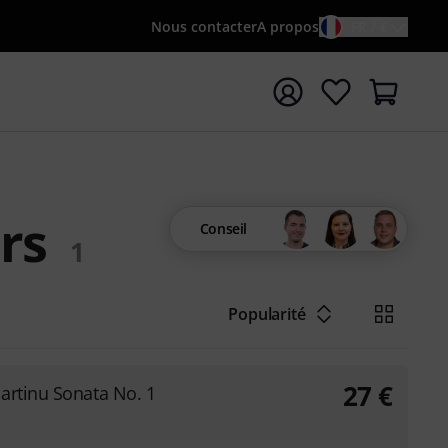
Nous contacter
A propos
FR / €
rrer la recherche avec le terme de recherche {searchTerm
rs
Conseil
1
Popularité
27
€
artinu Sonata No. 1