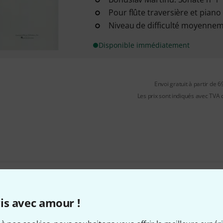
Pour flûte traversière et piano
Niveau de difficulté moyennem
Disponible immédiatement
Envoi gratuit à partir de 6
Les prix sont indiqués avec TVA
Aimez-vous ce que vous voyez ?
is avec amour !
Partager
Aide et commentaires