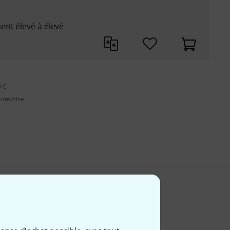
ent élevé à élevé
9 €
 comprise