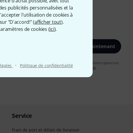
ience d'achat possible, avec tout
des publicités personnalisées et la
accepter l'utilisation de cookies à
sur "D'accord!" (
afficher tout
).
aramètres de cookies (
ici
).
S'inscrire maintenant
vous acceptez de recevoir des publicités par e-mail. La désinscription est
·
légales
Politique de confidentialité
uver plus d'informations à ce sujet dans notre
Politique de
Service
Frais de port et délais de livraison