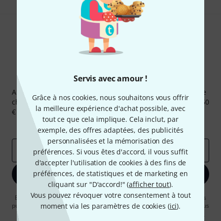
Servis avec amour !
Newsletters Thomann
Abonnez-vous à la newsletter Thomann et, avec un peu de
Grâce à nos cookies, nous souhaitons vous offrir
chance, gagnez l'un des 50 bons d'achat d'une valeur de 50
la meilleure expérience d'achat possible, avec
€ chacun!
tout ce que cela implique. Cela inclut, par
Articles inspirants
Deals
Aperçus Thomann
exemple, des offres adaptées, des publicités
personnalisées et la mémorisation des
Adresse e-mail
*
préférences. Si vous êtes d'accord, il vous suffit
d'accepter l'utilisation de cookies à des fins de
préférences, de statistiques et de marketing en
S'inscrire maintenant
cliquant sur "D'accord!" (
afficher tout
).
Vous pouvez révoquer votre consentement à tout
En cliquant sur "S'inscrire maintenant", vous acceptez de recevoir des
publicités par e-mail. La désinscription est possible à tout moment. Vous
moment via les paramètres de cookies (
ici
).
pouvez trouver plus d'informations à ce sujet dans notre
Politique de