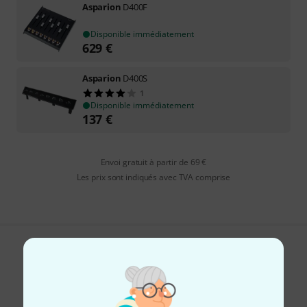
Asparion
D400F
Disponible immédiatement
629
€
Asparion
D400S
1
Disponible immédiatement
137
€
Envoi gratuit à partir de 69 €
Les prix sont indiqués avec TVA comprise
Aimez-vous ce que vous voyez ?
Partager
Aide et commentaires