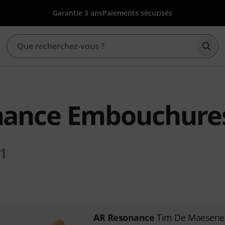
Garantie 3 ans
Paiements sécurisés
Déma
nance Embouchure
1
AR Resonance
Tim De Maesenee