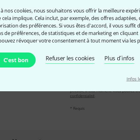
à nos cookies, nous souhaitons vous offrir la meilleure expér
Partager
Aide et commentaires
 cela implique. Cela inclut, par exemple, des offres adaptées, 
sation des préférences. Si vous êtes d'accord, il vous suffit d'
ns de préférences, de statistiques et de marketing en cliquant 
pouvez révoquer votre consentement à tout moment via les p
Refuser les cookies
Plus d´infos
C'est bon
Adresse e-mail
*
, avec un peu de chance,
Infos 
leur de 50 € chacun!
En cliquant sur "S'inscrire maintenant", 
possible à tout moment. Vous pouvez tro
confidentialité
.
* Requis