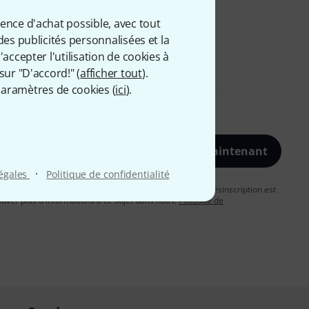
ience d'achat possible, avec tout
des publicités personnalisées et la
accepter l'utilisation de cookies à
sur "D'accord!" (
afficher tout
).
aramètres de cookies (
ici
).
S'inscrire maintenant
·
légales
Politique de confidentialité
vous acceptez de recevoir des publicités par e-mail. La désinscription est
uver plus d'informations à ce sujet dans notre
Politique de