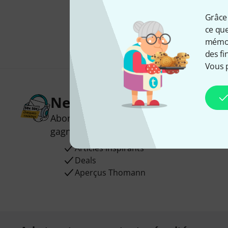
Grâce 
ce que
mémori
des fi
Vous 
Newsletters Thomann
Abonnez-vous à la newsletter Thomann et
gagnez l'un des 50 bons d'achat d'une va
Articles inspirants
Deals
Aperçus Thomann