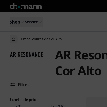
Shop
Service
Embouchures de Cor Alto
AR Reso
Cor Alto
Filtres
Echelle de prix
De (€)
Jusqu'à (€)