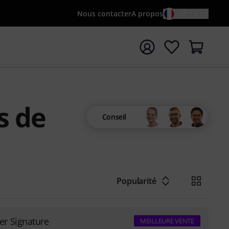
Nous contacter
A propos
FR / €
rrer la recherche avec le terme de recherche {searchTerm
s de
Conseil
Popularité
r Signature
MEILLEURE VENTE