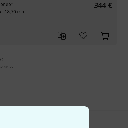
344
€
seneer
te: 18,70 mm
9 €
 comprise