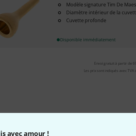
Modèle signature Tim De Mae
Diamètre intérieur de la cuvet
Cuvette profonde
Disponible immédiatement
Envoi gratuit à partir de 6
Les prix sont indiqués avec TVA
Aimez-vous ce que vous voyez ?
is avec amour !