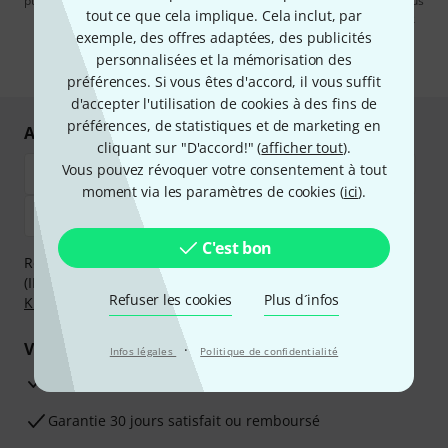
publicités par e-mail. La désinscription est possible à tout moment. Vous
tout ce que cela implique. Cela inclut, par
pouvez trouver plus d'informations à ce sujet dans notre
Politique de
confidentialité
.
exemple, des offres adaptées, des publicités
personnalisées et la mémorisation des
* Requis
préférences. Si vous êtes d'accord, il vous suffit
d'accepter l'utilisation de cookies à des fins de
préférences, de statistiques et de marketing en
Achetez et payez en toute sécurité
cliquant sur "D'accord!" (
afficher tout
).
Vous pouvez révoquer votre consentement à tout
moment via les paramètres de cookies (
ici
).
C'est bon
Réglez de manière sûre et sécurisée par Virement
(IBAN/BIC), PayPal, Amazon Pay,
Klarna Payer Maintenant
,
Refuser les cookies
Plus d´infos
Klarna Payer en 3 fois
ou Carte de crédit.
Vos avantages
·
Infos légales
Politique de confidentialité
Ga­ran­tie Thomann 3 ans
Garantie 30 jours satisfait ou remboursé