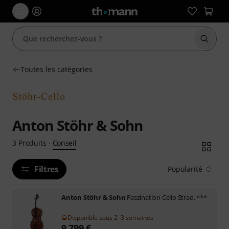
Démarr
Toutes les catégories
Anton Stöhr & Sohn
Conseil
3
Produits
·
Filtres
Popularité
Anton Stöhr & Sohn
Faszination Cello Strad. ***
Disponible sous 2–3 semaines
9.799
€