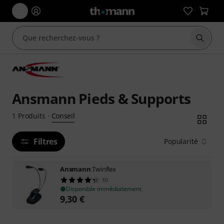
Démarr
Ansmann Pieds & Supports
Conseil
1
Produits
·
Filtres
Popularité
Ansmann
Twinflex
10
Disponible immédiatement
9,30
€