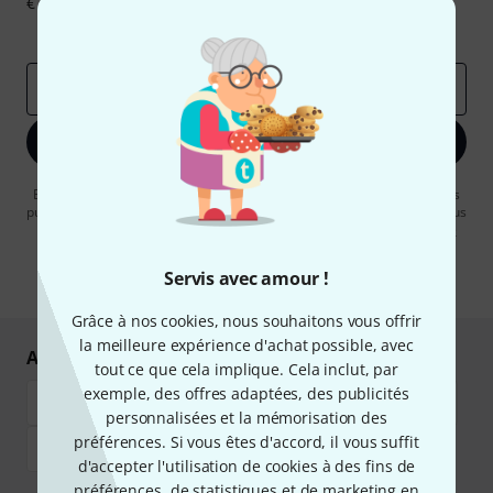
€ chacun!
Articles inspirants
Deals
Aperçus Thomann
Adresse e-mail
*
S'inscrire maintenant
En cliquant sur "S'inscrire maintenant", vous acceptez de recevoir des
publicités par e-mail. La désinscription est possible à tout moment. Vous
pouvez trouver plus d'informations à ce sujet dans notre
Politique de
confidentialité
.
Servis avec amour !
* Requis
Grâce à nos cookies, nous souhaitons vous offrir
la meilleure expérience d'achat possible, avec
Achetez et payez en toute sécurité
tout ce que cela implique. Cela inclut, par
exemple, des offres adaptées, des publicités
personnalisées et la mémorisation des
préférences. Si vous êtes d'accord, il vous suffit
d'accepter l'utilisation de cookies à des fins de
préférences, de statistiques et de marketing en