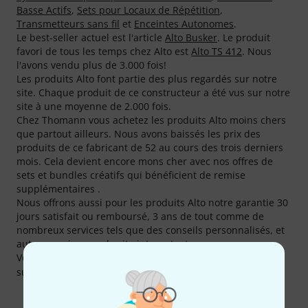
Basse Actifs
,
Sets pour Locaux de Répétition
,
Transmetteurs sans fil
et
Enceintes Autonomes
.
Le best-seller actuel est l'article
Alto Busker
. Le produit
favori de tous les temps chez Alto est
Alto TS 412
. Nous
l'avons vendu plus de 3.000 fois!
Les produits Alto font partie des plus regardés sur notre
site. Chaque produit de ce constructeur a été vus sur notre
site à une moyenne de 2.000 fois.
Chez Thomann vous achetez les produits Alto moins chers
que partout ailleurs. Nous avons baissés les prix des
produits de ce fabricant de 52 au cours des trois derniers
mois. Cela devient encore mons cher avec nos offres de
sets et bundles créatifs qui bénéficient de remise
supplémentaires .
Nous offrons aussi pour les produits Alto notre garantie 30
jours satisfait ou remboursé, 3 ans de tout comme de
nombreux services tels que des conseils personnalisés, et
autres services sur le site internet, etc.
Vous pouvez trouver plus d'informations sur le fabricant
sur
http://www.altoproaudio.com