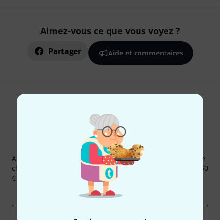
Aimez-vous ce que vous voyez ?
Partager
Aide et commentaires
Newsletters Thomann
Abonnez-vous à la newsletter Thomann et, avec un peu de
chance, gagnez l'un des 50 bons d'achat d'une valeur de 50
€ chacun!
Articles inspirants
Deals
Aperçus Thomann
Adresse e-mail
*