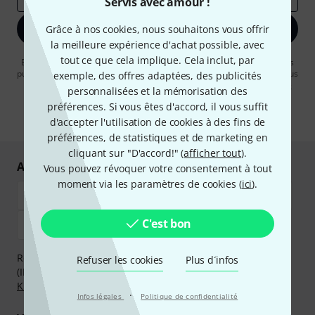
Servis avec amour !
S'inscrire maintenant
Grâce à nos cookies, nous souhaitons vous offrir
la meilleure expérience d'achat possible, avec
tout ce que cela implique. Cela inclut, par
En cliquant sur "S'inscrire maintenant", vous acceptez de recevoir des
publicités par e-mail. La désinscription est possible à tout moment. Vous
exemple, des offres adaptées, des publicités
pouvez trouver plus d'informations à ce sujet dans notre
Politique de
personnalisées et la mémorisation des
confidentialité
.
préférences. Si vous êtes d'accord, il vous suffit
* Requis
d'accepter l'utilisation de cookies à des fins de
préférences, de statistiques et de marketing en
cliquant sur "D'accord!" (
afficher tout
).
Achetez et payez en toute sécurité
Vous pouvez révoquer votre consentement à tout
moment via les paramètres de cookies (
ici
).
C'est bon
Réglez de manière sûre et sécurisée par Virement
Refuser les cookies
Plus d´infos
(IBAN/BIC), PayPal, Amazon Pay,
Klarna Payer Maintenant
,
Klarna Payer en 3 fois
ou Carte de crédit.
·
Infos légales
Politique de confidentialité