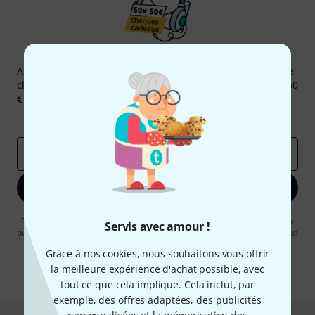
Newsletters Thomann
Abonnez-vous à la newsletter Thomann et, avec un peu de
chance, gagnez l'un des 50 bons d'achat d'une valeur de 50
€ chacun!
Articles inspirants
Deals
Aperçus Thomann
Adresse e-mail
*
S'inscrire maintenant
En cliquant sur "S'inscrire maintenant", vous acceptez de recevoir des
Servis avec amour !
publicités par e-mail. La désinscription est possible à tout moment. Vous
pouvez trouver plus d'informations à ce sujet dans notre
Politique de
Grâce à nos cookies, nous souhaitons vous offrir
confidentialité
.
la meilleure expérience d'achat possible, avec
* Requis
tout ce que cela implique. Cela inclut, par
exemple, des offres adaptées, des publicités