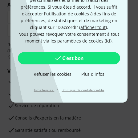
personnalisées et la mémorisation des
Achetez et payez en toute sécurité
préférences. Si vous êtes d'accord, il vous suffit
d'accepter l'utilisation de cookies à des fins de
préférences, de statistiques et de marketing en
cliquant sur "D'accord!" (
afficher tout
).
Vous pouvez révoquer votre consentement à tout
moment via les paramètres de cookies (
ici
).
Réglez de manière sûre et sécurisée par Virement
(IBAN/BIC), PayPal, Amazon Pay,
Klarna Payer Maintenant
,
Klarna Payer en 3 fois
ou Carte de crédit.
C'est bon
Vos avantages
Refuser les cookies
Plus d´infos
Ga­ran­tie Thomann 3 ans
·
Infos légales
Politique de confidentialité
Garantie 30 jours satisfait ou remboursé
Service de réparation
Conseils d'experts en la matière
Garantie satisfait ou remboursé