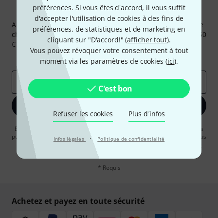
préférences. Si vous êtes d'accord, il vous suffit
Newsletters Thomann
d'accepter l'utilisation de cookies à des fins de
Abonnez-vous à la newsletter Thomann et, avec un peu de
préférences, de statistiques et de marketing en
chance, gagnez l'un des 50 bons d'achat d'une valeur de 50
cliquant sur "D'accord!" (
afficher tout
).
€ chacun!
Vous pouvez révoquer votre consentement à tout
Articles inspirants
Deals
Aperçus Thomann
moment via les paramètres de cookies (
ici
).
Adresse e-mail
*
C'est bon
S'inscrire maintenant
Refuser les cookies
Plus d´infos
En cliquant sur "S'inscrire maintenant", vous acceptez de recevoir des
publicités par e-mail. La désinscription est possible à tout moment. Vous
·
Infos légales
Politique de confidentialité
pouvez trouver plus d'informations à ce sujet dans notre
Politique de
confidentialité
.
* Requis
Achetez et payez en toute sécurité