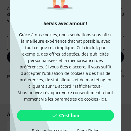
Newsletters Thomann
Abonnez-vous à la newsletter Thomann et, avec un peu de
chance, gagnez l'un des 50 bons d'achat d'une valeur de 50
€ chacun!
Servis avec amour !
Articles inspirants
Deals
Aperçus Thomann
Grâce à nos cookies, nous souhaitons vous offrir
la meilleure expérience d'achat possible, avec
Adresse e-mail
*
tout ce que cela implique. Cela inclut, par
exemple, des offres adaptées, des publicités
S'inscrire maintenant
personnalisées et la mémorisation des
préférences. Si vous êtes d'accord, il vous suffit
En cliquant sur "S'inscrire maintenant", vous acceptez de recevoir des
d'accepter l'utilisation de cookies à des fins de
publicités par e-mail. La désinscription est possible à tout moment. Vous
préférences, de statistiques et de marketing en
pouvez trouver plus d'informations à ce sujet dans notre
Politique de
confidentialité
.
cliquant sur "D'accord!" (
afficher tout
).
Vous pouvez révoquer votre consentement à tout
* Requis
moment via les paramètres de cookies (
ici
).
Achetez et payez en toute sécurité
C'est bon
Refuser les cookies
Plus d´infos