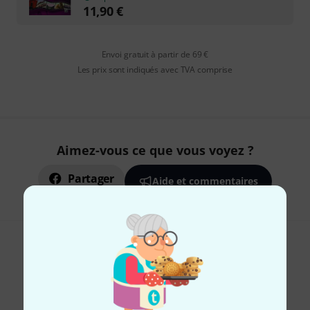
11,90
€
Envoi gratuit à partir de 69 €
Les prix sont indiqués avec TVA comprise
Aimez-vous ce que vous voyez ?
Partager
Aide et commentaires