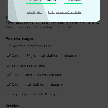
·
Infos légales
Politique de confidentialité
Réglez de manière sûre et sécurisée par Virement
(IBAN/BIC), PayPal, Amazon Pay,
Klarna Payer Maintenant
,
Klarna Payer en 3 fois
ou Carte de crédit.
Vos avantages
Ga­ran­tie Thomann 3 ans
Garantie 30 jours satisfait ou remboursé
Service de réparation
Conseils d'experts en la matière
Garantie satisfait ou remboursé
Le plus grand stock d'Europe
Service