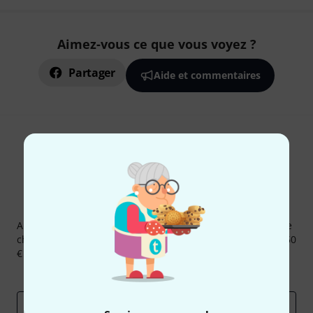
Aimez-vous ce que vous voyez ?
Partager
Aide et commentaires
Newsletters Thomann
Abonnez-vous à la newsletter Thomann et, avec un peu de
chance, gagnez l'un des 50 bons d'achat d'une valeur de 50
€ chacun!
Articles inspirants
Deals
Aperçus Thomann
Adresse e-mail
*