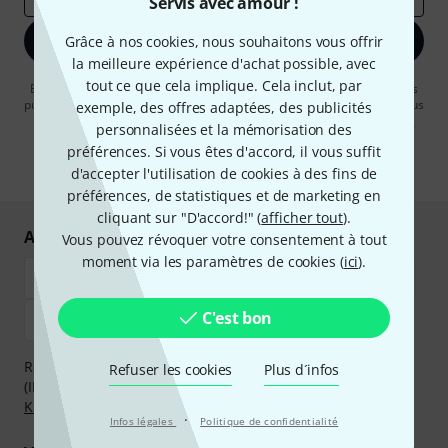
Servis avec amour !
S'inscrire maintenant
Grâce à nos cookies, nous souhaitons vous offrir
la meilleure expérience d'achat possible, avec
tout ce que cela implique. Cela inclut, par
En cliquant sur "S'inscrire maintenant", vous acceptez de recevoir des
publicités par e-mail. La désinscription est possible à tout moment. Vous
exemple, des offres adaptées, des publicités
pouvez trouver plus d'informations à ce sujet dans notre
Politique de
personnalisées et la mémorisation des
confidentialité
.
préférences. Si vous êtes d'accord, il vous suffit
* Requis
d'accepter l'utilisation de cookies à des fins de
préférences, de statistiques et de marketing en
cliquant sur "D'accord!" (
afficher tout
).
Achetez et payez en toute sécurité
Vous pouvez révoquer votre consentement à tout
moment via les paramètres de cookies (
ici
).
C'est bon
Réglez de manière sûre et sécurisée par Virement
Refuser les cookies
Plus d´infos
(IBAN/BIC), PayPal, Amazon Pay,
Klarna Payer Maintenant
,
Klarna Payer en 3 fois
ou Carte de crédit.
·
Infos légales
Politique de confidentialité