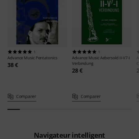
1
1
Advance Music
Pentatonics
Advance Music
Aebersold II-V7-I
A
Verbindung
C
38 €
28 €
Comparer
Comparer
Navigateur intelligent