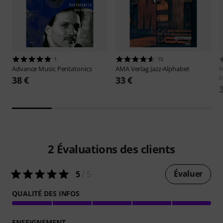
1
15
Advance Music
Pentatonics
AMA Verlag
Jazz-Alphabet
H
I
38 €
33 €
2
Évaluations des clients
Évaluer
5
/ 5
QUALITÉ DES INFOS
ENSEIGNEMENT