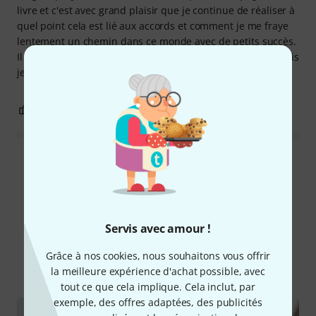
livre et c'est avec grand plaisir que je continue de réaliser à
quel point cela est lié aux accords et comment je me fraye
lentement un chemin dans ce monde avec de petits succès.
Il reste certes encore beaucoup de chemin à parcourir, mais
je pense avoir désormais trouvé le compagnon idéal.
0
0
SIGNALER L'ÉVALUATION
Lire toutes les évaluations
Le saviez-vous?
Servis avec amour !
Grâce à nos cookies, nous souhaitons vous offrir
Tout
Guides
la meilleure expérience d'achat possible, avec
tout ce que cela implique. Cela inclut, par
exemple, des offres adaptées, des publicités