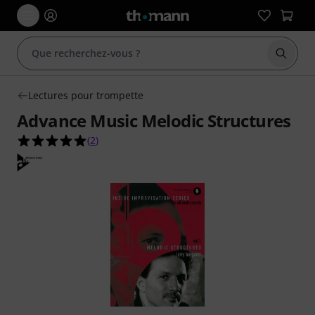
Démarr
Lectures pour trompette
Advance Music Melodic Structures
5.0 étoiles sur 5 d'après 2 évaluations clients
(
2
)