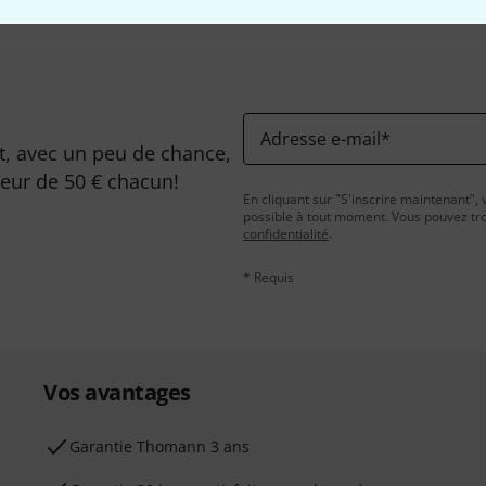
Adresse e-mail
*
, avec un peu de chance,
leur de 50 € chacun!
En cliquant sur "S'inscrire maintenant", 
possible à tout moment. Vous pouvez tro
confidentialité
.
* Requis
Vos avantages
Ga­ran­tie Thomann 3 ans