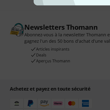
Newsletters Thomann
Abonnez-vous à la newsletter Thomann et
gagnez l'un des 50 bons d'achat d'une va
Articles inspirants
Deals
Aperçus Thomann
Achetez et payez en toute sécurité