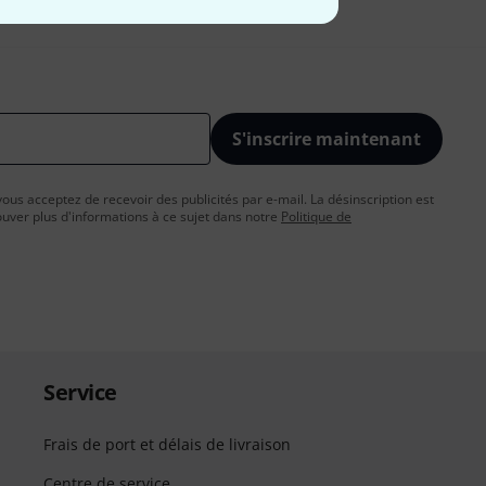
S'inscrire maintenant
vous acceptez de recevoir des publicités par e-mail. La désinscription est
uver plus d'informations à ce sujet dans notre
Politique de
Service
Frais de port et délais de livraison
Centre de service