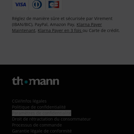
Réglez de manière sûre et sécurisée par Virement
(IBAN/BIC), PayPal, Amazon Pay,
Klarna Payer
Maintenant
,
Klarna Payer en 3 fois
ou Carte de crédit.
CGV
/
Infos légales
Politique de confidentialité
Paramètres de confidentialité
Droit de rétractation du consommateur
Processus de commande
Garantie légale de conformité