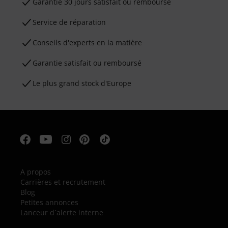
Garantie 30 jours satisfait ou remboursé
Service de réparation
Conseils d'experts en la matière
Garantie satisfait ou remboursé
Le plus grand stock d'Europe
A propos
Carrières et recrutement
Blog
Petites annonces
Lanceur d´alerte interne