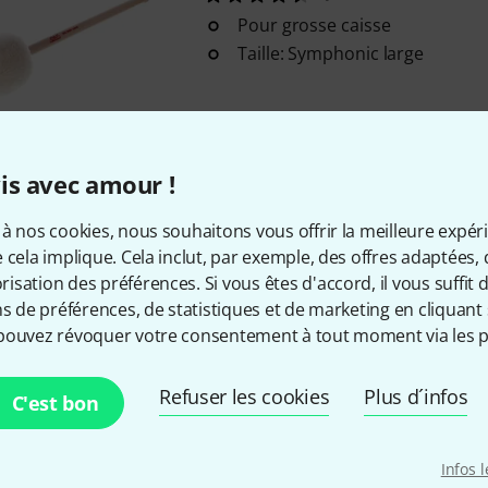
Pour grosse caisse
Taille: Symphonic large
Disponible immédiatement
is avec amour !
Envoi gratuit à partir de 6
à nos cookies, nous souhaitons vous offrir la meilleure expér
Les prix sont indiqués avec TVA
 cela implique. Cela inclut, par exemple, des offres adaptées, 
sation des préférences. Si vous êtes d'accord, il vous suffit d'
ns de préférences, de statistiques et de marketing en cliquant 
pouvez révoquer votre consentement à tout moment via les p
Aimez-vous ce que vous voyez ?
Refuser les cookies
Plus d´infos
C'est bon
Partager
Aide et commentaires
Infos 