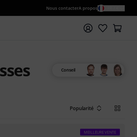
Nous contacter
A propos
FR / €
rrer la recherche avec le terme de recherche {searchTerm
sses
Conseil
Popularité
MEILLEURE VENTE