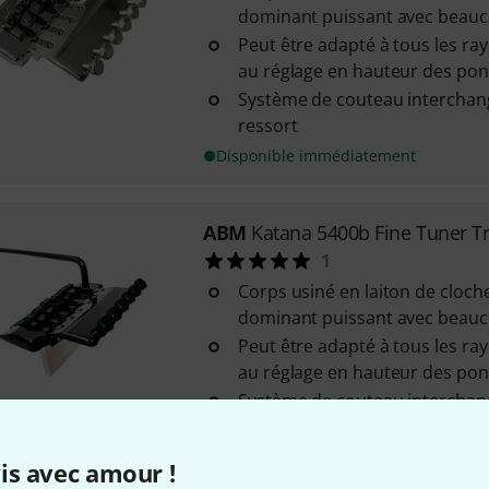
dominant puissant avec beau
Peut être adapté à tous les r
au réglage en hauteur des po
Système de couteau interchang
ressort
Disponible immédiatement
ABM
Katana 5400b Fine Tuner 
1
Corps usiné en laiton de cloch
dominant puissant avec beau
Peut être adapté à tous les r
au réglage en hauteur des po
Système de couteau interchang
ressort
Sur demande
is avec amour !