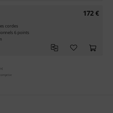
172
€
des cordes
ionnels 6 points
m
9 €
 comprise