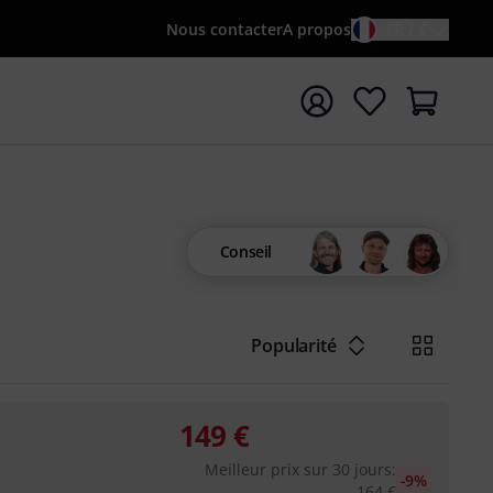
Nous contacter
A propos
FR / €
rrer la recherche avec le terme de recherche {searchTerm
Conseil
Popularité
149
€
Meilleur prix sur 30 jours
:
-9%
164
€