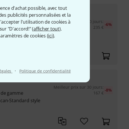
ience d'achat possible, avec tout
222
€
molo
des publicités personnalisées et la
accepter l'utilisation de cookies à
Meilleur prix sur 30 jours
:
-6%
ne haut de gamme
235
€
sur "D'accord!" (
afficher tout
).
n Standard style ST
aramètres de cookies (
ici
).
eable avec 2 points
·
légales
Politique de confidentialité
153
€
emolo
Meilleur prix sur 30 jours
:
-8%
t de gamme
167
€
can-Standard style