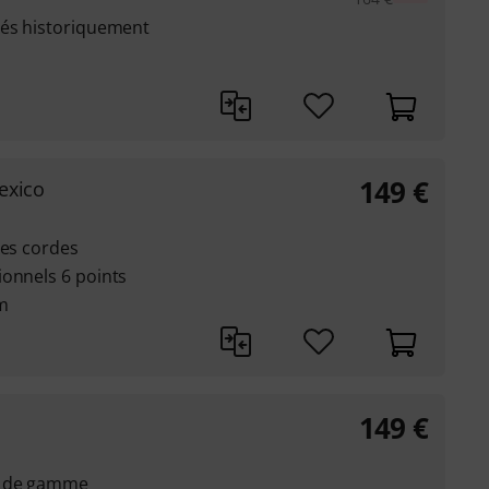
lés historiquement
149
€
exico
des cordes
ionnels 6 points
m
149
€
t de gamme