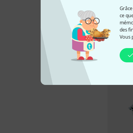
Grâce 
ce que
mémori
des fi
Vous 