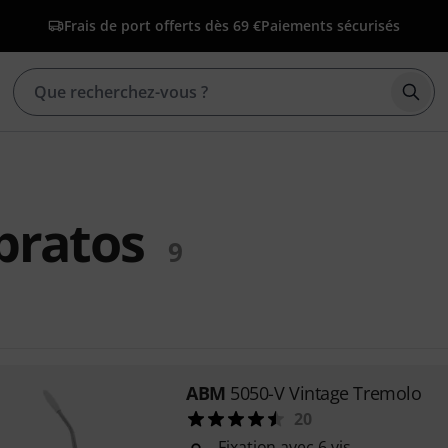
Frais de port offerts dès 69 €
Paiements sécurisés
Déma
bratos
9
ABM
5050-V Vintage Tremolo
20
Fixation avec 6 vis