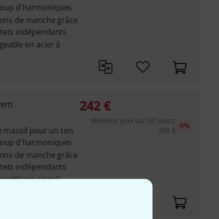
coup d'harmoniques
ayons de manche grâce
ntets indépendants
eable en acier à
242
€
Trem
Meilleur prix sur 30 jours
:
-9%
e massif pour un ton
265
€
coup d'harmoniques
ayons de manche grâce
ntets indépendants
eable en acier à