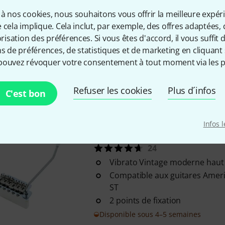
à nos cookies, nous souhaitons vous offrir la meilleure expér
ABM
5200g Modern 2-Point Tre
 cela implique. Cela inclut, par exemple, des offres adaptées, 
8
sation des préférences. Si vous êtes d'accord, il vous suffit d'
Vibrato professionnel moder
ns de préférences, de statistiques et de marketing en cliquant 
Convient aux guitares America
pouvez révoquer votre consentement à tout moment via les p
Système de couteau interchang
de fixation
Refuser les cookies
Plus d´infos
C'est bon
Disponible immédiatement
Infos 
ABM
5050-U Vintage 2-Point Tr
24
Vibrato Vintage moderne hau
Compatible aux guitares Ameri
ST
2 points de fixation
Disponible sous 4–5 semaines