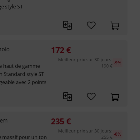
e style ST
172
€
molo
Meilleur prix sur 30 jours
:
-9%
ne haut de gamme
190
€
n Standard style ST
eable avec 2 points
235
€
rem
Meilleur prix sur 30 jours
:
-8%
e massif pour un ton
255
€