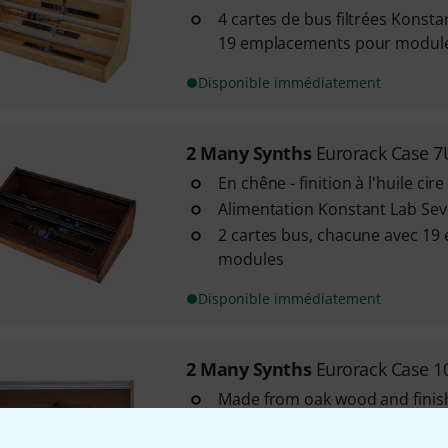
4 cartes de bus filtrées Konst
19 emplacements pour modul
Disponible immédiatement
2 Many Synths
Eurorack Case 
En chêne - finition à l'huile cir
Alimentation Konstant Lab S
2 cartes bus, chacune avec 1
modules
Disponible immédiatement
2 Many Synths
Eurorack Case 
Made from oak wood and finish
Constant Lab HammerPWR pow