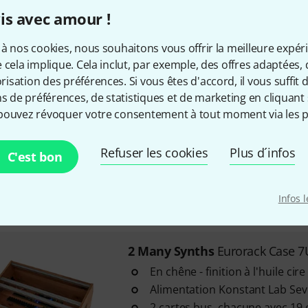
3x Constant Lab Filtered Busbo
is avec amour !
slots for modules
Disponible immédiatement
à nos cookies, nous souhaitons vous offrir la meilleure expér
 cela implique. Cela inclut, par exemple, des offres adaptées, 
sation des préférences. Si vous êtes d'accord, il vous suffit d'
2 Many Synths
Eurorack Case 1
ns de préférences, de statistiques et de marketing en cliquant 
pouvez révoquer votre consentement à tout moment via les p
Made from oak wood and finish
oil finish
Constant Lab HammerPWR pow
Refuser les cookies
Plus d´infos
C'est bon
3x Constant Lab Filtered Busbo
slots for modules
Infos 
Disponible immédiatement
2 Many Synths
Eurorack Case 
En chêne - finition à l'huile cir
Alimentation Konstant Lab S
2 cartes bus, chacune avec 1