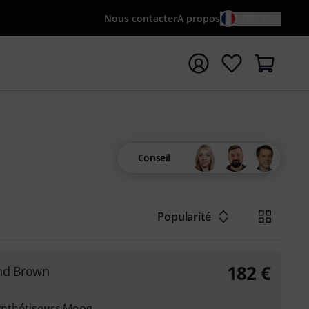
Nous contacter
A propos
FR / €
rrer la recherche avec le terme de recherche {searchTerm
Conseil
Popularité
182
€
and Brown
 synthétiseurs Moog