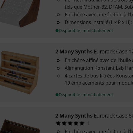
tels que Mother-32, DFAM, S
En chêne avec une finition à l'
Dimensions installé (L x P x H)
Disponible immédiatement
2 Many Synths
Eurorack Case 
En chêne affiné avec de l'huile 
Alimentation Konstant Lab H
4 cartes de bus filtrées Konst
19 emplacements pour modul
Disponible immédiatement
2 Many Synths
Eurorack Case 
1
En chêne avec une finition à l'