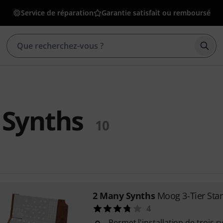
Service de réparation
Garantie satisfait ou remboursé
Déma
 Synths
10
2 Many Synths
Moog 3-Tier St
4
Permet l'installation de trois