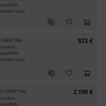
ompactPWR
lacements pour
572
€
6U 84HP Oak
cire dure
ompactPWR
lacements pour
2.190
€
15U 160HP Oak
cire dure
HammerPWR