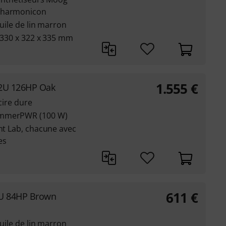
ubharmonicon
huile de lin marron
: 330 x 322 x 335 mm
1.555
€
12U 126HP Oak
cire dure
ammerPWR (100 W)
ant Lab, chacune avec
es
611
€
6U 84HP Brown
huile de lin marron