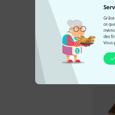
Serv
Grâce 
ce que
mémori
des fi
Vous 