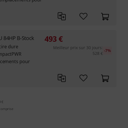
493
€
U 84HP B-Stock
cire dure
Meilleur prix sur 30 jours
:
-7%
528
€
ompactPWR
lacements pour
9 €
 comprise