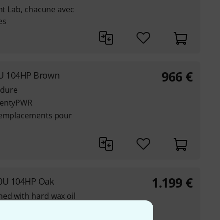
ant Lab, chacune avec
es
966
€
7U 104HP Brown
e dure
eventyPWR
9 emplacements pour
1.199
€
10U 104HP Oak
ed with hard wax oil
er supply (100 W)