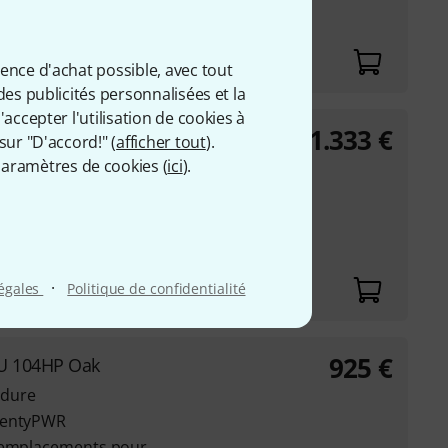
ards, each with 19
ience d'achat possible, avec tout
des publicités personnalisées et la
accepter l'utilisation de cookies à
1.333
€
0U 104HP Black
sur "D'accord!" (
afficher tout
).
aramètres de cookies (
ici
).
ed with black linseed
er supply (100 W)
ards, each with 19
·
légales
Politique de confidentialité
925
€
7U 104HP Oak
e dure
eventyPWR
9 emplacements pour