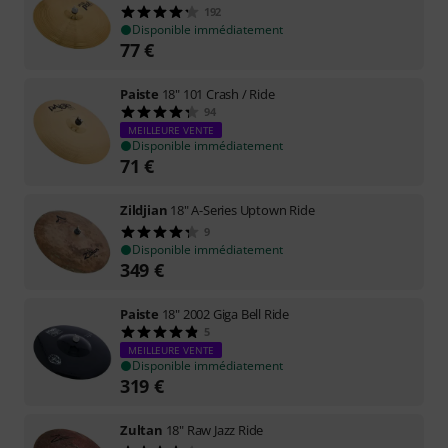
192
Disponible immédiatement
77
€
Paiste
18" 101 Crash / Ride
94
MEILLEURE VENTE
Disponible immédiatement
71
€
Zildjian
18" A-Series Uptown Ride
9
Disponible immédiatement
349
€
Paiste
18" 2002 Giga Bell Ride
5
MEILLEURE VENTE
Disponible immédiatement
319
€
Zultan
18" Raw Jazz Ride