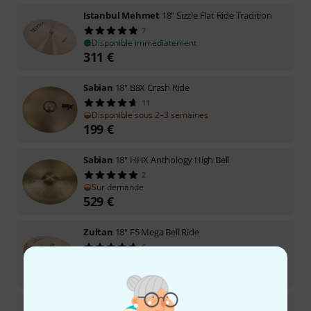
Istanbul Mehmet
18" Sizzle Flat Ride Tradition
7
Disponible immédiatement
311
€
Sabian
18" B8X Crash Ride
11
Disponible sous 2–3 semaines
199
€
Sabian
18" HHX Anthology High Bell
2
Sur demande
529
€
Zultan
18" F5 Mega Bell Ride
6
Disponible sous 1–2 semaines
245
€
Sabian
18" HHX Anthology Low Bell