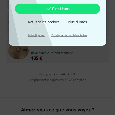
321
€
C'est bon
Sabian
18" HHX Anthology Low B-Stock
Refuser les cookies
Plus d´infos
Disponible immédiatement
444
€
·
Infos légales
Politique de confidentialité
Sabian
18" B8X Crash Ride B-Stock
Disponible immédiatement
185
€
Envoi gratuit à partir de 69 €
Les prix sont indiqués avec TVA comprise
Aimez-vous ce que vous voyez ?