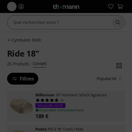
Démarr
Cymbales Ride
Ride 18"
Conseil
25
Produits
·
Filtres
Popularité
Millenium
18" Hermann Schick Signature
36
MEILLEURE VENTE
Disponible immédiatement
189
€
Paiste
PST3 18" Crash / Ride