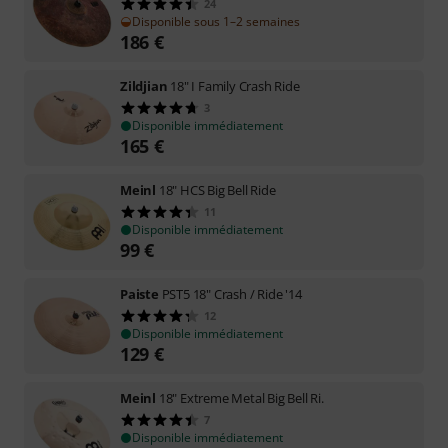
24
Disponible sous 1–2 semaines
186
€
Zildjian
18" I Family Crash Ride
3
Disponible immédiatement
165
€
Meinl
18" HCS Big Bell Ride
11
Disponible immédiatement
99
€
Paiste
PST5 18" Crash / Ride '14
12
Disponible immédiatement
129
€
Meinl
18" Extreme Metal Big Bell Ri.
7
Disponible immédiatement