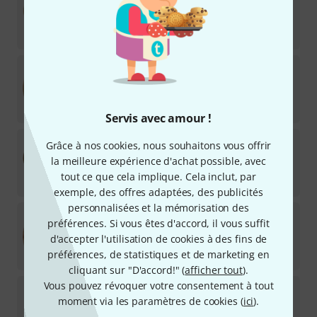
Sur demande
499
€
Meinl
18" Byzance Benny Greb Ride
3
Disponible immédiatement
444
€
Servis avec amour !
Zultan
18" Mellow Ride
Grâce à nos cookies, nous souhaitons vous offrir
4
la meilleure expérience d'achat possible, avec
Disponible dans plusieurs mois
tout ce que cela implique. Cela inclut, par
255
€
exemple, des offres adaptées, des publicités
personnalisées et la mémorisation des
Istanbul Mehmet
18" Jazz Ride Siz. Turk Series
préférences. Si vous êtes d'accord, il vous suffit
6
d'accepter l'utilisation de cookies à des fins de
Disponible immédiatement
préférences, de statistiques et de marketing en
311
€
cliquant sur "D'accord!" (
afficher tout
).
Vous pouvez révoquer votre consentement à tout
Istanbul Mehmet
18" Ping Ride Traditional
moment via les paramètres de cookies (
ici
).
1
Disponible sous 4–5 semaines