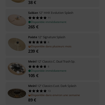
38
€
Sabian
12" HHX Evolution Splash
11
Disponible immédiatement
265
€
Paiste
12" Signature Splash
6
Disponible dans plusieurs mois
239
€
Meinl
12" Classics C. Dual Trash Sp.
6
Disponible immédiatement
105
€
Meinl
12" Classics Cust. Dark Splash
13
Disponible dans environ une semaine
89
€