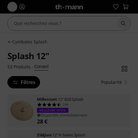
Démarr
Cymbales Splash
Splash 12"
Conseil
53
Produits
·
Filtres
Popularité
Millenium
12" B20 Splash
219
MEILLEURE VENTE
Disponible immédiatement
28
€
Zildjian
12" K-Series Splash