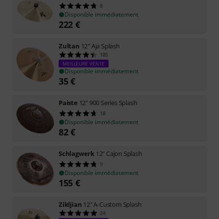
8
Disponible immédiatement
222
€
Zultan
12" Aja Splash
185
MEILLEURE VENTE
Disponible immédiatement
35
€
Paiste
12" 900 Series Splash
18
Disponible immédiatement
82
€
Schlagwerk
12" Cajon Splash
9
Disponible immédiatement
155
€
Zildjian
12" A-Custom Splash
24