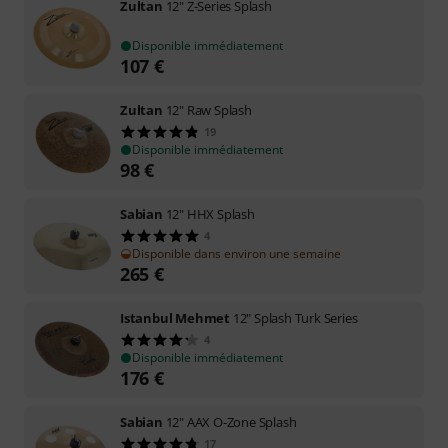
Zultan
12" Z-Series Splash
Disponible immédiatement
107
€
Zultan
12" Raw Splash
19
Disponible immédiatement
98
€
Sabian
12" HHX Splash
4
Disponible dans environ une semaine
265
€
Istanbul Mehmet
12" Splash Turk Series
4
Disponible immédiatement
176
€
Sabian
12" AAX O-Zone Splash
17