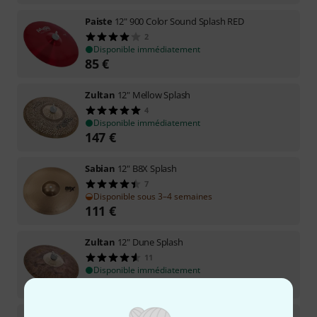
Paiste
12" 900 Color Sound Splash RED
2
Disponible immédiatement
85
€
Zultan
12" Mellow Splash
4
Disponible immédiatement
147
€
Sabian
12" B8X Splash
7
Disponible sous 3–4 semaines
111
€
Zultan
12" Dune Splash
11
Disponible immédiatement
103
€
Zultan
12" Splash 25