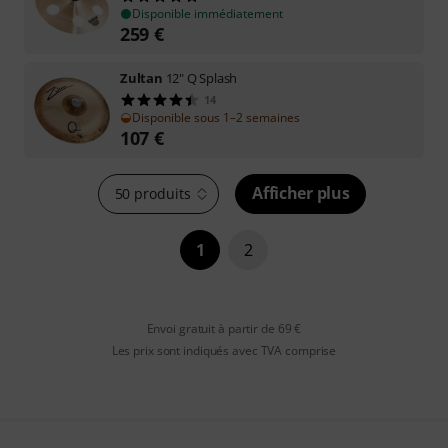
Disponible immédiatement
259
€
Zultan
12" Q Splash
14
Disponible sous 1–2 semaines
107
€
Afficher plus
50 produits
1
2
Envoi gratuit à partir de 69 €
Les prix sont indiqués avec TVA comprise