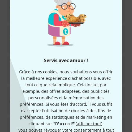
Disponible immédiatement
98
€
Ufip
12" FX Power Splash
2
Disponible immédiatement
169
€
Servis avec amour !
Masterwork
12" Custom Splash
10
Grâce à nos cookies, nous souhaitons vous offrir
Disponible immédiatement
105
€
la meilleure expérience d'achat possible, avec
tout ce que cela implique. Cela inclut, par
exemple, des offres adaptées, des publicités
Sabian
12" AAX Splash
personnalisées et la mémorisation des
16
Disponible dans environ une semaine
préférences. Si vous êtes d'accord, il vous suffit
229
€
d'accepter l'utilisation de cookies à des fins de
préférences, de statistiques et de marketing en
Istanbul Mehmet
12" Splash Samatya Series
cliquant sur "D'accord!" (
afficher tout
).
7
Vous pouvez révoquer votre consentement à tout