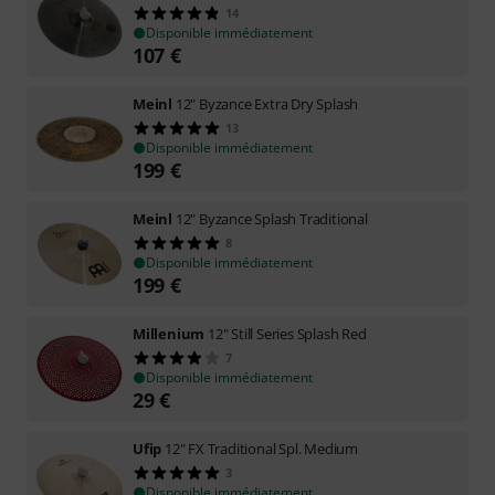
14
Disponible immédiatement
107
€
Meinl
12" Byzance Extra Dry Splash
13
Disponible immédiatement
199
€
Meinl
12" Byzance Splash Traditional
8
Disponible immédiatement
199
€
Millenium
12" Still Series Splash Red
7
Disponible immédiatement
29
€
Ufip
12" FX Traditional Spl. Medium
3
Disponible immédiatement