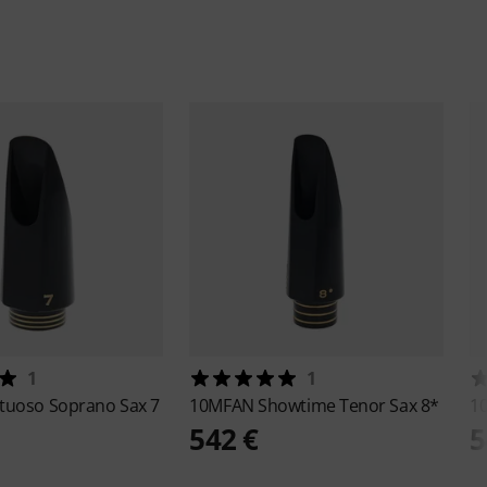
1
1
rtuoso Soprano Sax 7
10MFAN
Showtime Tenor Sax 8*
1
542 €
5