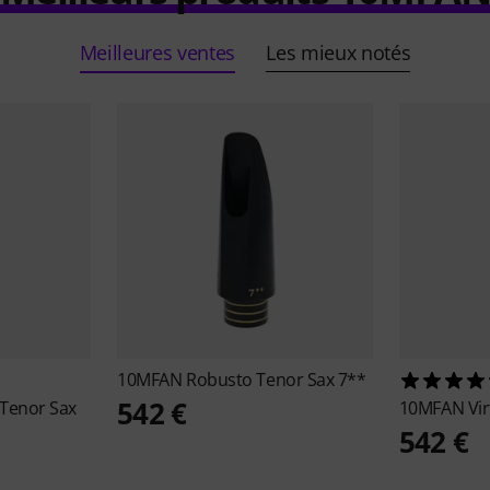
Meilleures ventes
Les mieux notés
10MFAN
Robusto Tenor Sax 7**
542 €
 Tenor Sax
10MFAN
Vi
542 €