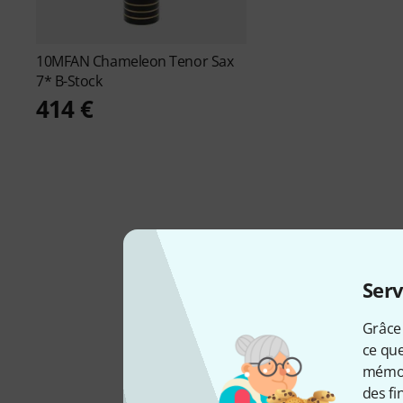
10MFAN
Chameleon Tenor Sax
7* B-Stock
414 €
Serv
Grâce 
ce que
mémori
CHEZ NOUS DEPUIS
des fi
2020