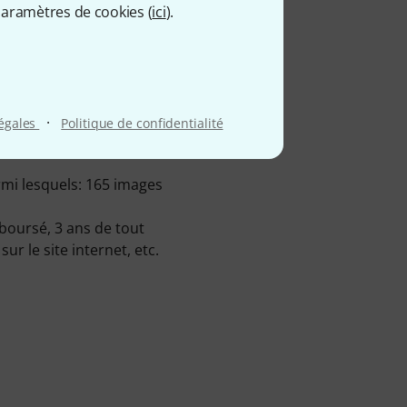
aramètres de cookies (
ici
).
s immédiatement dans
·
légales
Politique de confidentialité
ur place. Les produits
rmi lesquels: 165 images
boursé, 3 ans de tout
r le site internet, etc.