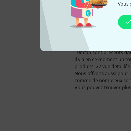
Vous 
Les produits 10mfan son
Actuellement nous référe
notre stock à Treppendorf
10mfan sont présents dan
Il y a en ce moment un to
produits, 22 vue détaillée 
Nous offrons aussi pour l
comme de nombreux service
Vous pouvez trouver plus 