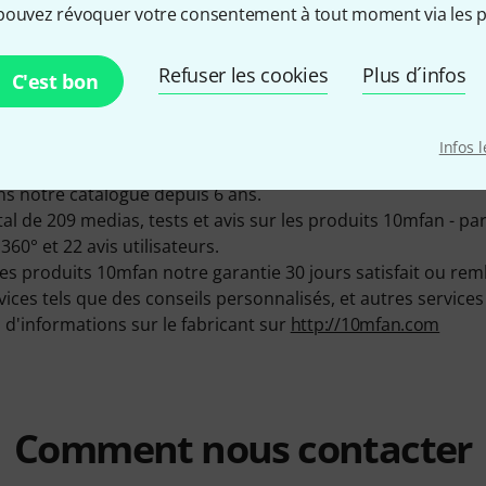
pouvez révoquer votre consentement à tout moment via les p
46.62% (1 an)
Refuser les cookies
Plus d´infos
C'est bon
t exclusivement manufacturés en USA.
nçons 25 produits 10mfan, 10 d´entre eux sont disponible
Infos 
, et peuvent bien sûr être essayés dans notre magasin ici s
s notre catalogue depuis 6 ans.
tal de 209 medias, tests et avis sur les produits 10mfan - pa
360° et 22 avis utilisateurs.
es produits 10mfan notre garantie 30 jours satisfait ou rem
s tels que des conseils personnalisés, et autres services su
d'informations sur le fabricant sur
http://10mfan.com
Comment nous contacter