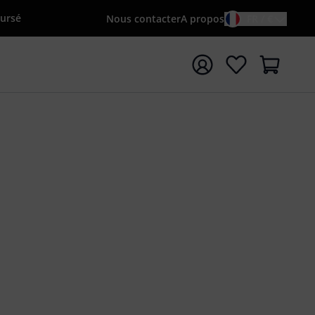
oursé
Nous contacter
A propos
FR / €
rrer la recherche avec le terme de recherche {searchTerm