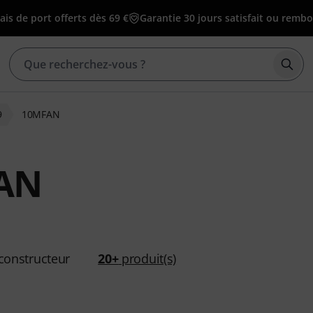
ais de port offerts dès 69 €
Garantie 30 jours satisfait ou remb
Déma
9
10MFAN
AN
constructeur
20+
produit(s)