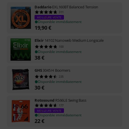
Daddario
EXL160BT Balanced Tension
311
MEILLEURE VENTE
Disponible immédiatement
19,90
€
Elixir
14102 Nanoweb Medium Longscale
100
Disponible immédiatement
38
€
GHS
3045 H Boomers
235
Disponible immédiatement
30
€
Rotosound
RS66LE Swing Bass
177
MEILLEURE VENTE
Disponible immédiatement
22
€