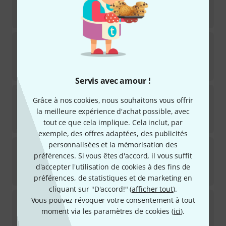
Disponible immédiatement
58
€
GHS
3045/3035 Boomers
45
Disponible immédiatement
30
€
Servis avec amour !
Fender
NPS RW LS 7250HM 50-105
Grâce à nos cookies, nous souhaitons vous offrir
la meilleure expérience d'achat possible, avec
Disponible immédiatement
23,90
€
tout ce que cela implique. Cela inclut, par
exemple, des offres adaptées, des publicités
personnalisées et la mémorisation des
Aquila
210U Short Scale Bass Strings
préférences. Si vous êtes d'accord, il vous suffit
Disponible immédiatement
d'accepter l'utilisation de cookies à des fins de
88
€
préférences, de statistiques et de marketing en
cliquant sur "D'accord!" (
afficher tout
).
Richter
Strings 50-120 J. MacEachern
Vous pouvez révoquer votre consentement à tout
4
moment via les paramètres de cookies (
ici
).
Disponible sous 1–2 semaines