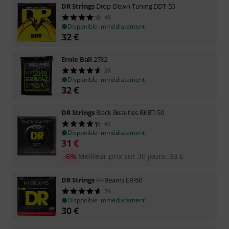
DR Strings
Drop-Down Tuning DDT-50
40
Disponible immédiatement
32
€
Ernie Ball
2732
28
Disponible immédiatement
32
€
DR Strings
Black Beauties BKBT-50
47
Disponible immédiatement
31
€
-6%
Meilleur prix sur 30 jours
:
33
€
DR Strings
Hi-Beams ER-50
79
Disponible immédiatement
30
€