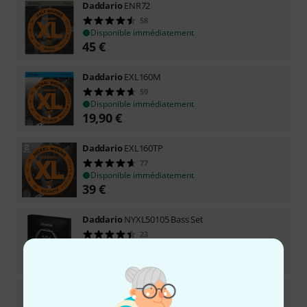
Daddario
ENR72
58
Disponible immédiatement
45
€
Daddario
EXL160M
59
Disponible immédiatement
19,90
€
Daddario
EXL160TP
77
Disponible immédiatement
39
€
Daddario
NYXL50105 Bass Set
23
Disponible immédiatement
28
€
La Bella
750T White Nylon L
33