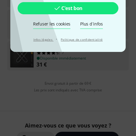
39
€
C'est bon
Daddario
EPS160
95
Refuser les cookies
Plus d´infos
Disponible immédiatement
32
€
·
Infos légales
Politique de confidentialité
Daddario
XTB50105 Medium
7
Disponible immédiatement
31
€
Envoi gratuit à partir de 69 €
Les prix sont indiqués avec TVA comprise
Aimez-vous ce que vous voyez ?