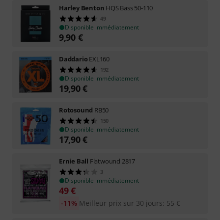
Harley Benton
HQS Bass 50-110
49
Disponible immédiatement
9,90
€
Daddario
EXL160
192
Disponible immédiatement
19,90
€
Rotosound
RB50
150
Disponible immédiatement
17,90
€
Ernie Ball
Flatwound 2817
3
Disponible immédiatement
49
€
-11%
Meilleur prix sur 30 jours
:
55
€