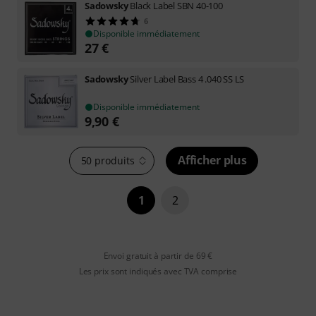
Sadowsky
Black Label SBN 40-100
6
Disponible immédiatement
27
€
Sadowsky
Silver Label Bass 4 .040 SS LS
Disponible immédiatement
9,90
€
Afficher plus
50 produits
1
2
Envoi gratuit à partir de 69 €
Les prix sont indiqués avec TVA comprise