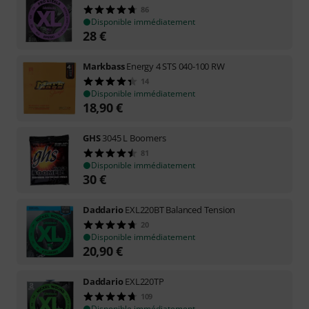
86
Disponible immédiatement
28
€
Markbass
Energy 4 STS 040-100 RW
14
Disponible immédiatement
18,90
€
GHS
3045 L Boomers
81
Disponible immédiatement
30
€
Daddario
EXL220BT Balanced Tension
20
Disponible immédiatement
20,90
€
Daddario
EXL220TP
109
Disponible immédiatement