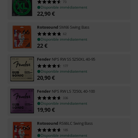
73
Disponible immédiatement
22,90
€
Rotosound
SM66 Swing Bass
62
Disponible immédiatement
22
€
Fender
NPS RW SS 5250XL 40-95
177
Disponible immédiatement
20,90
€
Fender
NPS RW LS 7250L 40-100
336
Disponible immédiatement
19,90
€
Rotosound
RS66LC Swing Bass
185
Disponible immédiatement