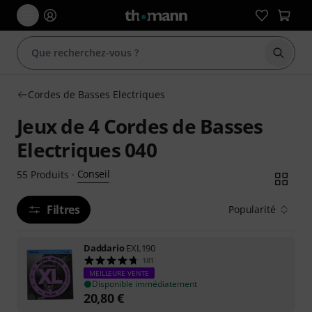
Démarr
Cordes de Basses Electriques
Jeux de 4 Cordes de Basses
Electriques 040
Conseil
55
Produits
·
Filtres
Popularité
Daddario
EXL190
181
MEILLEURE VENTE
Disponible immédiatement
20,80
€