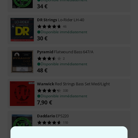
34
€
DR Strings
Lo-Rider LH-40
46
Disponible immédiatement
30
€
Pyramid
Flatwound Bass 647/A
2
Disponible immédiatement
48
€
Warwick
Red Strings Bass Set Med/Light
330
Disponible immédiatement
7,90
€
Daddario
EPS220
110
Disponible immédiatement
32
€