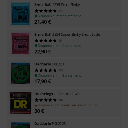
Ernie Ball
2835 Extra Slinky
216
Disponible immédiatement
21,40
€
Ernie Ball
2854 Super Slinky Short Scale
16
Disponible immédiatement
22,90
€
Daddario
EXL220
135
Disponible immédiatement
17,90
€
DR Strings
Hi-Beams LR-40
107
Disponible dans environ une semaine
30
€
Daddario
EXL220S