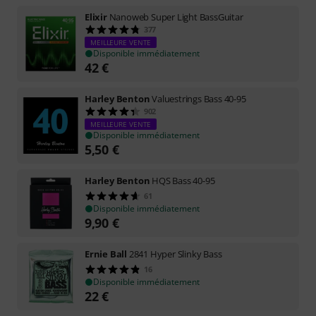
Elixir
Nanoweb Super Light BassGuitar
377
MEILLEURE VENTE
Disponible immédiatement
42
€
Harley Benton
Valuestrings Bass 40-95
902
MEILLEURE VENTE
Disponible immédiatement
5,50
€
Harley Benton
HQS Bass 40-95
61
Disponible immédiatement
9,90
€
Ernie Ball
2841 Hyper Slinky Bass
16
Disponible immédiatement
22
€