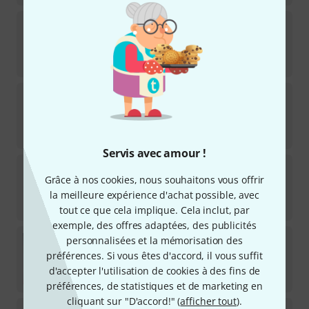
Pyramid
Jazz
28
Disponible immédiatement
29
€
Rotosound
RS66S Swing Bass
7
Disponible immédiatement
24,90
€
Servis avec amour !
DR Strings
Dragon Skin+ DBS-45/100 Coated
Grâce à nos cookies, nous souhaitons vous offrir
1
Disponible immédiatement
la meilleure expérience d'achat possible, avec
32
€
tout ce que cela implique. Cela inclut, par
exemple, des offres adaptées, des publicités
DR Strings
Hi-Beams LLR-40
personnalisées et la mémorisation des
6
préférences. Si vous êtes d'accord, il vous suffit
Disponible immédiatement
d'accepter l'utilisation de cookies à des fins de
31
€
préférences, de statistiques et de marketing en
cliquant sur "D'accord!" (
afficher tout
).