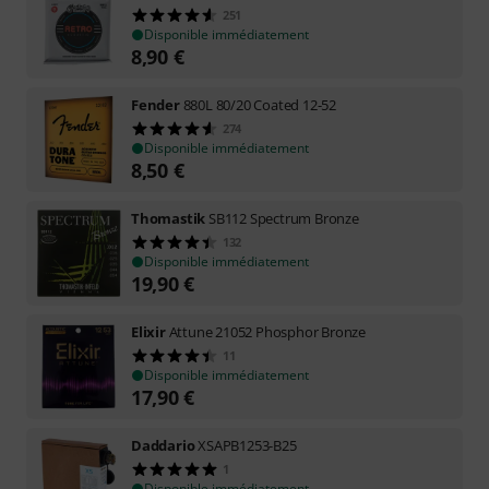
251
Disponible immédiatement
8,90
€
Fender
880L 80/20 Coated 12-52
274
Disponible immédiatement
8,50
€
Thomastik
SB112 Spectrum Bronze
132
Disponible immédiatement
19,90
€
Elixir
Attune 21052 Phosphor Bronze
11
Disponible immédiatement
17,90
€
Daddario
XSAPB1253-B25
1
Disponible immédiatement