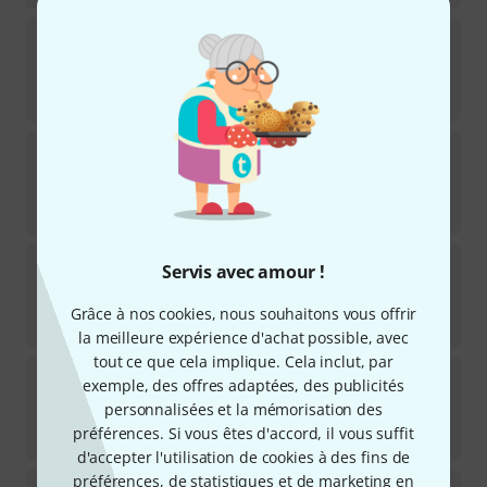
Daddario
NB1253 Nickel Bronze Set
103
Disponible immédiatement
12,90
€
Ernie Ball
2143 Earthwood Custom Phospor
10
Disponible immédiatement
6,30
€
Daddario
XSABR1253
Servis avec amour !
18
Disponible immédiatement
Grâce à nos cookies, nous souhaitons vous offrir
16,90
€
la meilleure expérience d'achat possible, avec
tout ce que cela implique. Cela inclut, par
Daddario
XSABR1253-3P
exemple, des offres adaptées, des publicités
5
personnalisées et la mémorisation des
Disponible immédiatement
préférences. Si vous êtes d'accord, il vous suffit
49
€
d'accepter l'utilisation de cookies à des fins de
préférences, de statistiques et de marketing en