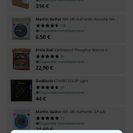
314
€
Martin Guitar
MA-140 Authentic Acoustic Set
128
Disponible immédiatement
6,50
€
Ernie Ball
Earthwood Phosphor Bronze 3
16
Disponible immédiatement
22,90
€
Daddario
XTAPB1253-3P Light
26
Disponible immédiatement
44
€
Martin Guitar
MA-540 Authentic 3-Pack
13
Disponible immédiatement
21,60
€