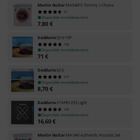
Martin Guitar
MA540FX Tommy´s Choice
67
Disponible immédiatement
7,80
€
Daddario
EJ16-10P
156
Disponible immédiatement
71
€
Daddario
EJ16
917
Disponible immédiatement
8,70
€
Daddario
XTAPB1253 Light
169
Disponible immédiatement
16,60
€
Martin Guitar
MA-540 Authentic Acoustic Set