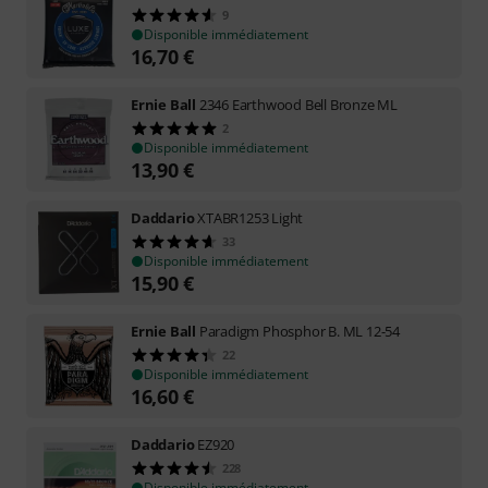
9
Disponible immédiatement
16,70
€
Ernie Ball
2346 Earthwood Bell Bronze ML
2
Disponible immédiatement
13,90
€
Daddario
XTABR1253 Light
33
Disponible immédiatement
15,90
€
Ernie Ball
Paradigm Phosphor B. ML 12-54
22
Disponible immédiatement
16,60
€
Daddario
EZ920
228
Disponible immédiatement