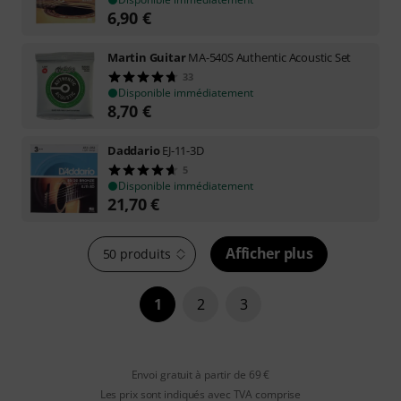
6,90
€
Martin Guitar
MA-540S Authentic Acoustic Set
33
Disponible immédiatement
8,70
€
Daddario
EJ-11-3D
5
Disponible immédiatement
21,70
€
Afficher plus
50 produits
1
2
3
Envoi gratuit à partir de 69 €
Les prix sont indiqués avec TVA comprise