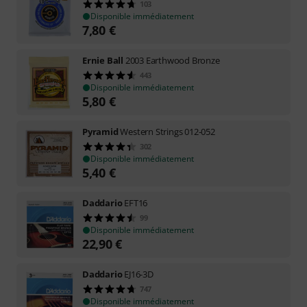
103
Disponible immédiatement
7,80
€
Ernie Ball
2003 Earthwood Bronze
443
Disponible immédiatement
5,80
€
Pyramid
Western Strings 012-052
302
Disponible immédiatement
5,40
€
Daddario
EFT16
99
Disponible immédiatement
22,90
€
Daddario
EJ16-3D
747
Disponible immédiatement