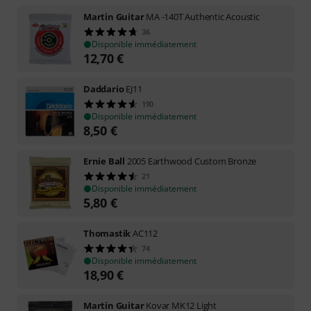
Martin Guitar
MA -140T Authentic Acoustic
36
Disponible immédiatement
12,70
€
Daddario
EJ11
190
Disponible immédiatement
8,50
€
Ernie Ball
2005 Earthwood Custom Bronze
21
Disponible immédiatement
5,80
€
Thomastik
AC112
74
Disponible immédiatement
18,90
€
Martin Guitar
Kovar MK12 Light