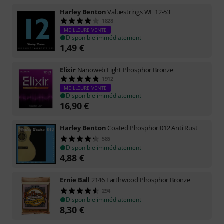
Harley Benton
Valuestrings WE 12-53
1828
MEILLEURE VENTE
Disponible immédiatement
1,49
€
Elixir
Nanoweb Light Phosphor Bronze
1912
MEILLEURE VENTE
Disponible immédiatement
16,90
€
Harley Benton
Coated Phosphor 012 Anti Rust
585
Disponible immédiatement
4,88
€
Ernie Ball
2146 Earthwood Phosphor Bronze
294
Disponible immédiatement
8,30
€