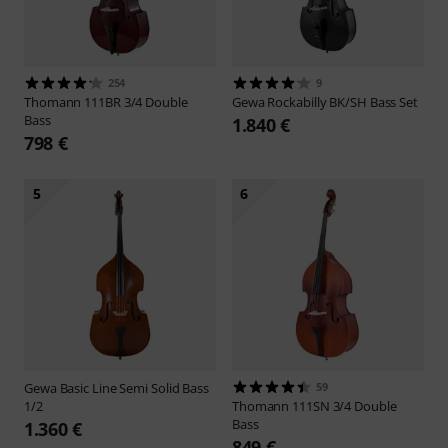
254
9
Thomann
111BR 3/4 Double
Gewa
Rockabilly BK/SH Bass Set
Bass
1.840 €
798 €
5
6
Gewa
Basic Line Semi Solid Bass
59
1/2
Thomann
111SN 3/4 Double
Bass
1.360 €
849 €