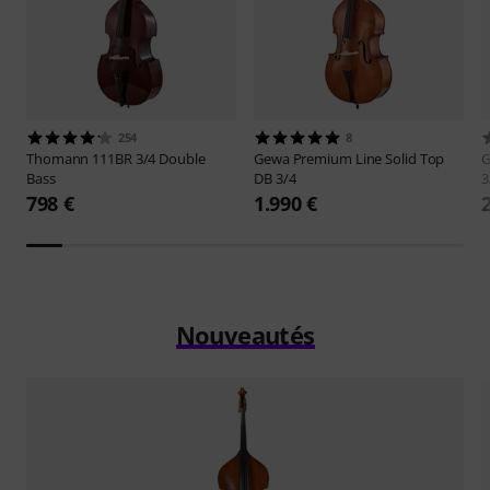
254
8
Thomann
111BR 3/4 Double
Gewa
Premium Line Solid Top
Bass
DB 3/4
3
798 €
1.990 €
Nouveautés