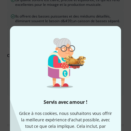
excellentes pour le mixage et la production musicale.
Ils offrent des basses puissantes et des médiums détaillés,
éliminant souvent le besoin d&#39;un caisson de basses séparé.
Ces moniteurs offrent une réponse en fréquence fidèle et
linéaire, ce qui permet aux mixages de bien se traduire sur
d&#39;autres systèmes.
Ce que vous devez savoir d'autre :
Les cônes de 8 pouces déplacent beaucoup d&#39;air, ils
pourraient donc ne pas convenir aux environnements calmes ou
aux très petites pièces.
Elles sont volumineuses et lourdes, nécessitant un espace
d&#39;écoute de taille raisonnable et des supports robustes.
Ce résumé est-il utile ?
Servis avec amour !
Marquer ce résumé comme utile
Marquer ce résumé comme in
Grâce à nos cookies, nous souhaitons vous offrir
la meilleure expérience d'achat possible, avec
tout ce que cela implique. Cela inclut, par