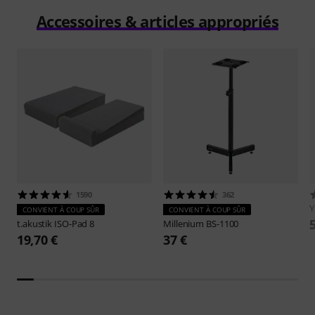
Accessoires & articles appropriés
1590
362
CONVIENT À COUP SÛR
CONVIENT À COUP SÛR
t.akustik
ISO-Pad 8
Millenium
BS-1100
19,70 €
37 €