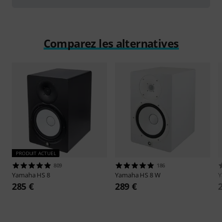
Comparez les alternatives
PRODUIT ACTUEL
809
186
Yamaha
HS 8
Yamaha
HS 8 W
285 €
289 €