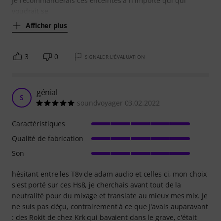
Je recommanderais ces enceintes à n'importe qui qui
voudrait se
Afficher plus
3
0
SIGNALER L'ÉVALUATION
génial
S
soundvoyager 03.02.2022
Caractéristiques
Qualité de fabrication
Son
hésitant entre les T8v de adam audio et celles ci, mon choix
s'est porté sur ces Hs8, je cherchais avant tout de la
neutralité pour du mixage et translate au mieux mes mix. Je
ne suis pas déçu, contrairement à ce que j'avais auparavant
: des Rokit de chez Krk qui bavaient dans le grave, c'était