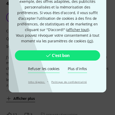
exemple, des offres adaptées, des publicités
424
Commentaires
personnalisées et la mémorisation des
préférences. Si vous êtes d'accord, il vous suffit
C'est pas du NS10 mais...
M
d'accepter l'utilisation de cookies à des fins de
marc.o 20.11.2018
préférences, de statistiques et de marketing en
cliquant sur "D'accord!" (
afficher tout
).
Caractéristiques
Vous pouvez révoquer votre consentement à tout
Qualité de fabrication
moment via les paramètres de cookies (
ici
).
Son
C'est bon
J'ai longuement hésité entre les Yamaha HS8 et les Focal de
même gamme (Alpha 80). Sans parler de prix (Focal +
chères) le son des Focal est terrible, mieux peut-être que les
Refuser les cookies
Plus d´infos
Yams, mais au quotidien, au bout d'une journée d'écoute,
les Yams se révèlent plus neutres.
·
Infos légales
Politique de confidentialité
Ayant bossé longtemps sur des NS10, j'en ai un peu la
nostalgie (quand tu nous tiens) et retrouve
Afficher plus
12
3
SIGNALER L'ÉVALUATION