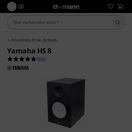
Démarr
Enceintes Prox. Actives
Yamaha HS 8
4.9 étoiles sur 5 d'après 809 évaluations clients
(
809
)