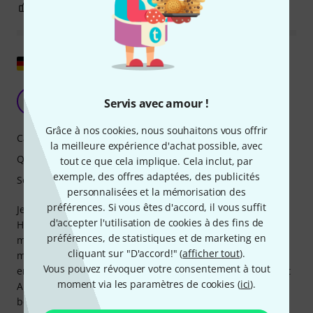
7
1
SIGNALER L'ÉVALUATION
Afficher l'original
Petite boîte, grand impact
MD
Servis avec amour !
Matthias D aus Z 11.07.2019
Grâce à nos cookies, nous souhaitons vous offrir
Caractéristiques
la meilleure expérience d'achat possible, avec
Qualité de fabrication
tout ce que cela implique. Cela inclut, par
exemple, des offres adaptées, des publicités
Son
personnalisées et la mémorisation des
préférences. Si vous êtes d'accord, il vous suffit
Je suis claviériste et j'utilise principalement deux enceintes
d'accepter l'utilisation de cookies à des fins de
HS 5 grises, non pas pour le mixage, mais surtout pour
préférences, de statistiques et de marketing en
m'entraîner à la maison, programmer et écouter le son de
cliquant sur "D'accord!" (
afficher tout
).
mon groupe. Concrètement, j'envoie des signaux aux
Vous pouvez révoquer votre consentement à tout
enceintes depuis un Clavia Nord Electro, un Korg Kronos et
moment via les paramètres de cookies (
ici
).
Ableton Live. Côté fonctionnalités, elles ont tout ce dont j'ai
besoin : entrées XLR et jack, et deux commutateurs pour