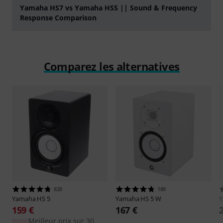
Yamaha HS7 vs Yamaha HS5 || Sound & Frequency
Response Comparison
Jouer
Comparez les alternatives
820
189
Yamaha
HS 5
Yamaha
HS 5 W
159 €
167 €
Meilleur prix sur 30