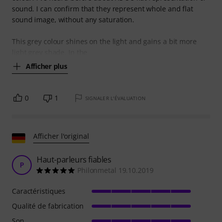
sound. I can confirm that they represent whole and flat
sound image, without any saturation.
This grey colour shines on the light and gains a bit more
light grey shade. In the
Afficher plus
0
1
SIGNALER L'ÉVALUATION
Afficher l'original
Haut-parleurs fiables
P
Philonmetal 19.10.2019
Caractéristiques
Qualité de fabrication
Son