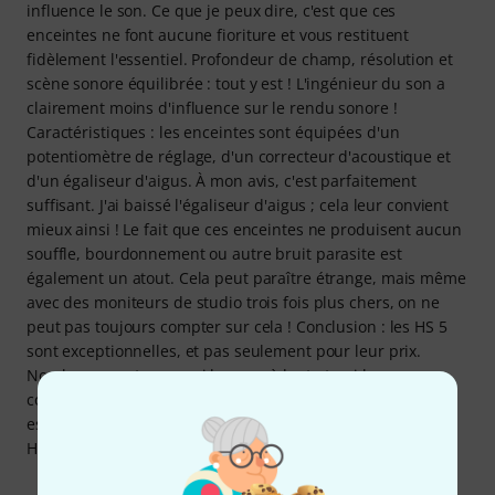
influence le son. Ce que je peux dire, c'est que ces
enceintes ne font aucune fioriture et vous restituent
fidèlement l'essentiel. Profondeur de champ, résolution et
scène sonore équilibrée : tout y est ! L'ingénieur du son a
clairement moins d'influence sur le rendu sonore !
Caractéristiques : les enceintes sont équipées d'un
potentiomètre de réglage, d'un correcteur d'acoustique et
d'un égaliseur d'aigus. À mon avis, c'est parfaitement
suffisant. J'ai baissé l'égaliseur d'aigus ; cela leur convient
mieux ainsi ! Le fait que ces enceintes ne produisent aucun
souffle, bourdonnement ou autre bruit parasite est
également un atout. Cela peut paraître étrange, mais même
avec des moniteurs de studio trois fois plus chers, on ne
peut pas toujours compter sur cela ! Conclusion : les HS 5
sont exceptionnelles, et pas seulement pour leur prix.
Nombreux sont ceux qui les possèdent et qui les
connaissent, ce qui en fait une référence fiable. Leur son
est excellent et elles vous restituent fidèlement l'essentiel.
Hautement recommandées !