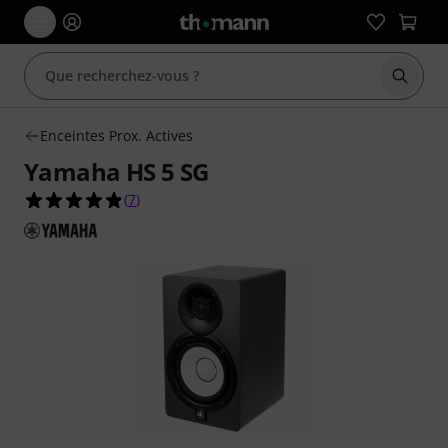
Démarr
Enceintes Prox. Actives
Yamaha HS 5 SG
4.9 étoiles sur 5 d'après 7 évaluations clients
(
7
)