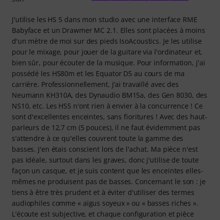
J'utilise les HS 5 dans mon studio avec une interface RME
Babyface et un Drawmer MC 2.1. Elles sont placées à moins
d'un mètre de moi sur des pieds IsoAcoustics. Je les utilise
pour le mixage, pour jouer de la guitare via l'ordinateur et,
bien sûr, pour écouter de la musique. Pour information, j'ai
possédé les HS80m et les Equator D5 au cours de ma
carrière. Professionnellement, j'ai travaillé avec des
Neumann KH310A, des Dynaudio BM15a, des Gen 8030, des
NS10, etc. Les HS5 n'ont rien à envier à la concurrence ! Ce
sont d'excellentes enceintes, sans fioritures ! Avec des haut-
parleurs de 12,7 cm (5 pouces), il ne faut évidemment pas
s'attendre à ce qu'elles couvrent toute la gamme des
basses. J'en étais conscient lors de l'achat. Ma pièce n'est
pas idéale, surtout dans les graves, donc j'utilise de toute
façon un casque, et je suis content que les enceintes elles-
mêmes ne produisent pas de basses. Concernant le son : je
tiens à être très prudent et à éviter d'utiliser des termes
audiophiles comme « aigus soyeux » ou « basses riches ».
L'écoute est subjective, et chaque configuration et pièce