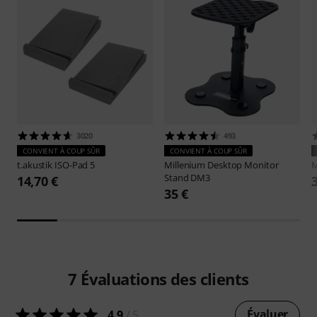
3020
493
CONVIENT À COUP SÛR
CONVIENT À COUP SÛR
t.akustik
ISO-Pad 5
Millenium
Desktop Monitor
M
Stand DM3
14,70 €
35 €
7
Évaluations des clients
Évaluer
4.9
/ 5