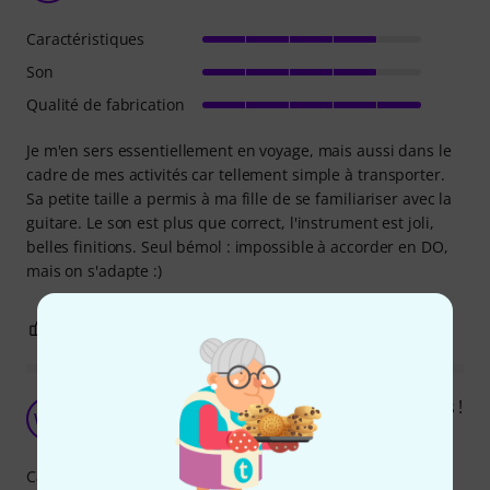
Caractéristiques
Son
Qualité de fabrication
Je m'en sers essentiellement en voyage, mais aussi dans le
cadre de mes activités car tellement simple à transporter.
Sa petite taille a permis à ma fille de se familiariser avec la
guitare. Le son est plus que correct, l'instrument est joli,
belles finitions. Seul bémol : impossible à accorder en DO,
mais on s'adapte :)
2
0
SIGNALER L'ÉVALUATION
gl1 c'est bon la vie... pour les grands et les petits !
WW
Wah Wah 14.10.2012
Caractéristiques