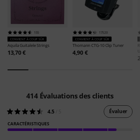
155
17520
CONVIENT À COUP SÛR
CONVIENT À COUP SÛR
Aquila
Guitalele Strings
Thomann
CTG-10 Clip Tuner
R
U
13,70 €
4,90 €
414
Évaluations des clients
Évaluer
4.5
/ 5
CARACTÉRISTIQUES