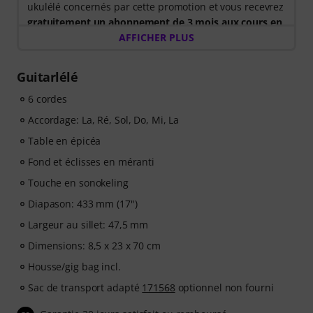
ukulélé concernés par cette promotion et vous recevrez
gratuitement un abonnement de 3 mois aux cours en
ligne music2me d'une valeur de 57 euros
AFFICHER PLUS
. Après
l'expédition de votre commande, vous recevrez
automatiquement le code d'activation par e-mail.
Guitarlélé
L'abonnement music2me prendra fin automatiquement
à l'issue de la période d'abonnement.
6 cordes
Music2Me, votre portail d'apprentissage musical en
Accordage: La, Ré, Sol, Do, Mi, La
ligne, propose une approche pédagogique développée
Table en épicéa
par des professeurs de musique qualifiés. Lauréat du
prix allemand de l'éducation 2025/2026 dans la
Fond et éclisses en méranti
catégorie « Cours d'instruments en ligne » ! Plus de 400
Touche en sonokeling
leçons de guitare en vidéo pour débutants et niveaux
Diapason: 433 mm (17")
avancés : pop, rock, blues, métal et bien plus encore.
Profitez d'un accompagnement personnalisé par chat,
Largeur au sillet: 47,5 mm
de partitions imprimables et d'un lecteur vidéo
Dimensions: 8,5 x 23 x 70 cm
intelligent avec fonction d'entraînement, ralenti et
Housse/gig bag incl.
autres fonctionnalités.
Sac de transport adapté
171568
optionnel non fourni