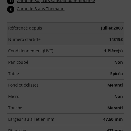
Garantie 30 jours satisfait ou remboursé
30
Garantie 3 ans Thomann
3
Référencé depuis
Juillet 2000
Numéro d'article
143193
Conditionnement (UVC)
1 Pièce(s)
Pan coupé
Non
Table
Epicéa
Fond et éclisses
Meranti
Micro
Non
Touche
Meranti
Largeur au sillet en mm
47,50 mm
Diapason
433 mm