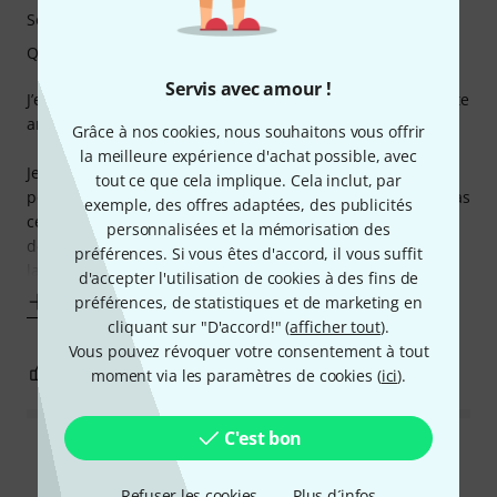
Son
Qualité de fabrication
Servis avec amour !
J’enseigne la guitare et j'ai des élèves de tout age, mais cette
année j'ai deux tout petits de 5 ans !
Grâce à nos cookies, nous souhaitons vous offrir
la meilleure expérience d'achat possible, avec
Je me suis donc procurée 3 de ces petites guitare gl1, une
tout ce que cela implique. Cela inclut, par
pour moi, et deux pour mes élèves (car l'accordage n'est pas
exemple, des offres adaptées, des publicités
celle d'une guitare standard en Mi mais en La (quarte au-
personnalisées et la mémorisation des
dessus) - donc plus aigue...) et je suis tout a fait séduit par
préférences. Si vous êtes d'accord, il vous suffit
la qualité de
d'accepter l'utilisation de cookies à des fins de
Afficher plus
préférences, de statistiques et de marketing en
cliquant sur "D'accord!" (
afficher tout
).
Vous pouvez révoquer votre consentement à tout
6
2
moment via les paramètres de cookies (
ici
).
SIGNALER L'ÉVALUATION
C'est bon
Lire toutes les évaluations
Refuser les cookies
Plus d´infos