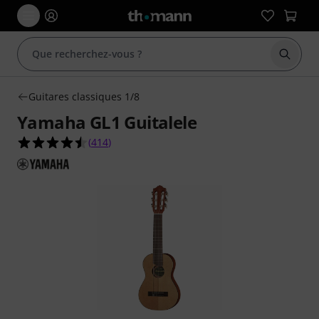
Démarr
Guitares classiques 1/8
Yamaha GL1 Guitalele
4.5 étoiles sur 5 d'après 414 évaluations clients
(
414
)