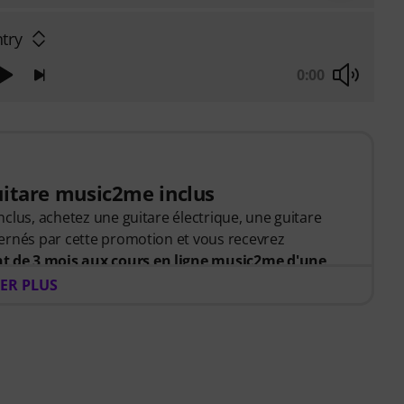
try
0:00
uitare music2me inclus
clus, achetez une guitare électrique, une guitare
ernés par cette promotion et vous recevrez
 de 3 mois aux cours en ligne music2me d'une
xpédition de votre commande, vous recevrez
ER PLUS
tivation par e-mail. L'abonnement music2me
 l'issue de la période d'abonnement.
rentissage musical en ligne, propose une approche
s professeurs de musique qualifiés. Lauréat du prix
026 dans la catégorie « Cours d'instruments en ligne