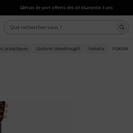
Frais de port offerts dès 69 €
Garantie 3 ans
Déma
es acoustiques
Guitares dreadnought
Yamaha
FG800M
ions clients