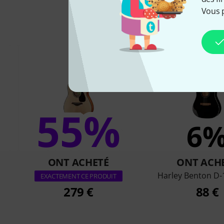
Vous 
Les clients 
55%
6
ONT ACHETÉ
ONT ACH
Harley Benton D-
EXACTEMENT CE PRODUIT
279 €
88 €