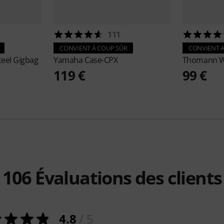
111
CONVIENT À COUP SÛR
CONVIENT À
teel Gigbag
Yamaha
Case-CPX
Thomann
W
119 €
99 €
106
Évaluations des clients
4.8
/ 5