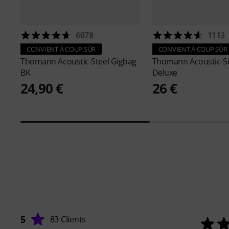
6078
1113
CONVIENT À COUP SÛR
CONVIENT À COUP SÛR
Thomann
Acoustic-Steel Gigbag
Thomann
Acoustic-S
BK
Deluxe
24,90 €
26 €
5
83 Clients