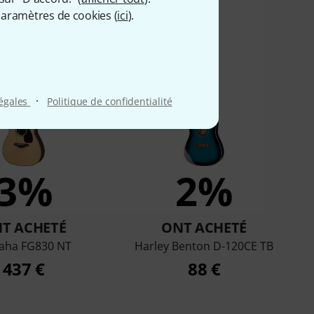
aramètres de cookies (
ici
).
t acheté ceci
·
légales
Politique de confidentialité
3%
2%
T ACHETÉ
ONT ACHETÉ
aha FG830 NT
Harley Benton D-120CE TB
437 €
88 €