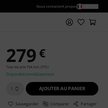
Nous contacter
A propos
FR / €
rrer la recherche avec le terme de recherche {searchTerm
279
€
Tous les prix TVA incl. (TTC)
Disponible immédiatement
AJOUTER AU PANIER
1
Sauvegarder
Comparer
Partager