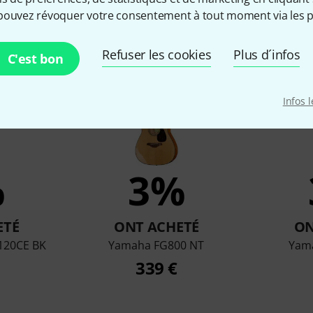
pouvez révoquer votre consentement à tout moment via les p
qui ont regardé ce produit on
Refuser les cookies
Plus d´infos
C'est bon
Infos 
%
3%
ETÉ
ONT ACHETÉ
ON
120CE BK
Yamaha FG800 NT
Yam
339 €