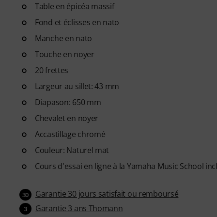
» ! Plus de 400 leçons de guita
Table en épicéa massif
rock, blues, métal et bien pl
Fond et éclisses en nato
par chat, de partitions imprima
Manche en nato
d'entraînement, ralenti et autr
Touche en noyer
20 frettes
Largeur au sillet: 43 mm
Diapason: 650 mm
Chevalet en noyer
Accastillage chromé
Couleur: Naturel mat
Cours d'essai en ligne à la Yamaha Music School incl
Garantie 30 jours satisfait ou remboursé
30
Garantie 3 ans Thomann
3