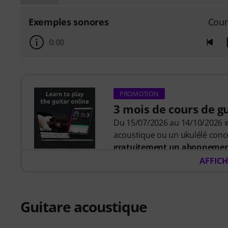
Exemples sonores
Coun
0:00
PROMOTION
3 mois de cours de g
Du 15/07/2026 au 14/10/2026 in
acoustique ou un ukulélé conc
gratuitement un abonnement
valeur de 57 euros
. Après l'e
AFFICH
automatiquement le code d'ac
prendra fin automatiquement à
Music2Me, votre portail d'app
Guitare acoustique
pédagogique développée par de
allemand de l'éducation 2025/2