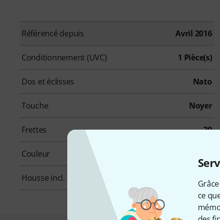
Référencé depuis
Avril 2016
Conditionnement (UVC)
1 Pièce(s)
Dos et éclisses
Nato
Touche
Noyer
Frettes
20
Couleur
Naturel
Serv
Housse incl.
Non
Grâce 
ce que
mémori
des fi