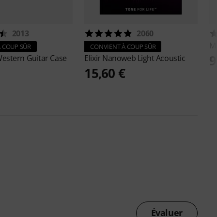
2013
2060
M
 COUP SÛR
CONVIENT À COUP SÛR
9
estern Guitar Case
Elixir
Nanoweb Light Acoustic
15,60 €
Évaluer