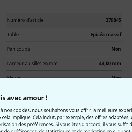
Numéro d'article
379845
Table
Epicéa massif
Pan coupé
Non
Largeur au sillet en mm
43,00 mm
Micros
Non
Étui
Non
is avec amour !
à nos cookies, nous souhaitons vous offrir la meilleure expér
 cela implique. Cela inclut, par exemple, des offres adaptées, 
sation des préférences. Si vous êtes d'accord, il vous suffit d'
ns de préférences, de statistiques et de marketing en cliquant 