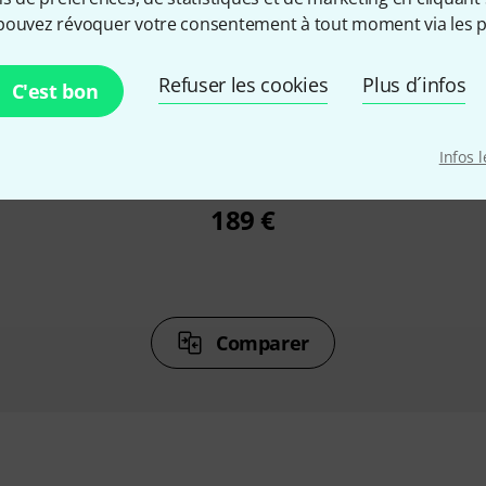
pouvez révoquer votre consentement à tout moment via les p
%
4%
Refuser les cookies
Plus d´infos
C'est bon
ETÉ
ONT ACHETÉ
ON
Infos 
its Venus
Xotic BB Preamp V1.5
Xotic R
189 €
Comparer