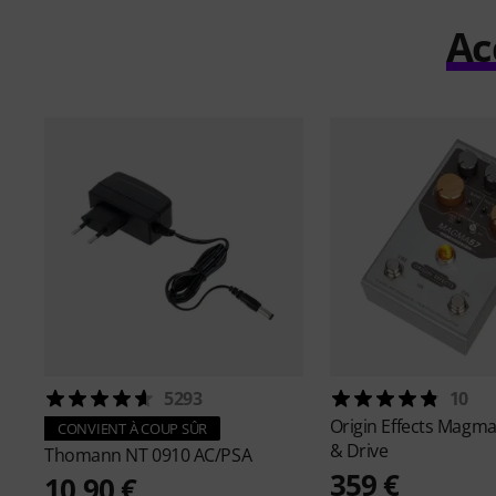
Ac
5293
10
Origin Effects
Magma 
CONVIENT À COUP SÛR
& Drive
Thomann
NT 0910 AC/PSA
359 €
10,90 €