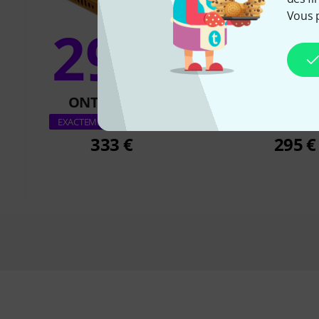
Vous 
29%
8
ONT ACHETÉ
ONT ACH
Crazy Tube Circu
EXACTEMENT CE PRODUIT
333 €
295 €