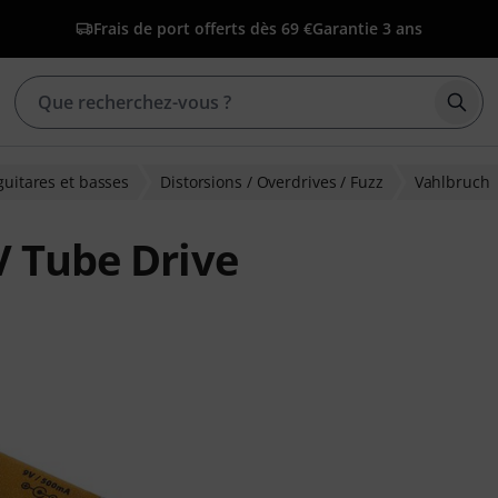
Frais de port offerts dès 69 €
Garantie 3 ans
Déma
guitares et basses
Distorsions / Overdrives / Fuzz
Vahlbruch
V Tube Drive
ons clients