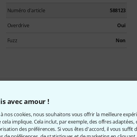
Numéro d'article
588123
Overdrive
Oui
Fuzz
Non
qui ont regardé ce produit on
is avec amour !
à nos cookies, nous souhaitons vous offrir la meilleure expér
 cela implique. Cela inclut, par exemple, des offres adaptées, 
sation des préférences. Si vous êtes d'accord, il vous suffit d'
ns de préférences, de statistiques et de marketing en cliquant 