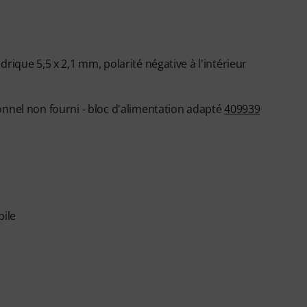
rique 5,5 x 2,1 mm, polarité négative à l'intérieur
onnel non fourni - bloc d'alimentation adapté
409939
pile