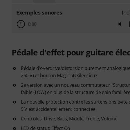
Exemples sonores
Ind
0:00
Pédale d'effet pour guitare éle
Pédale d'overdrive/distorsion purement analogiqu
250 V) et bouton MagTraB silencieux
2e version avec un nouveau commutateur "Structure"
faible (LOW) en plus de la structure de gain familièr
La nouvelle protection contre les surtensions évit
9 V est accidentellement connectée.
Contrôles: Drive, Bass, Middle, Treble, Volume
LED de statut: Effect On