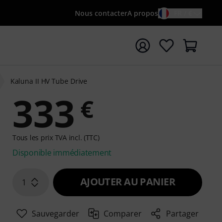
Nous contacter
A propos
FR / €
rrer la recherche avec le terme de recherche {searchTerm
Kaluna II HV Tube Drive
333
€
Tous les prix TVA incl. (TTC)
Disponible immédiatement
AJOUTER AU PANIER
1
Sauvegarder
Comparer
Partager