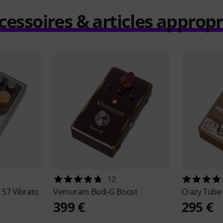
cessoires & articles appropr
12
57 Vibrato
Vemuram
Budi-G Boost
Crazy Tube 
399 €
295 €