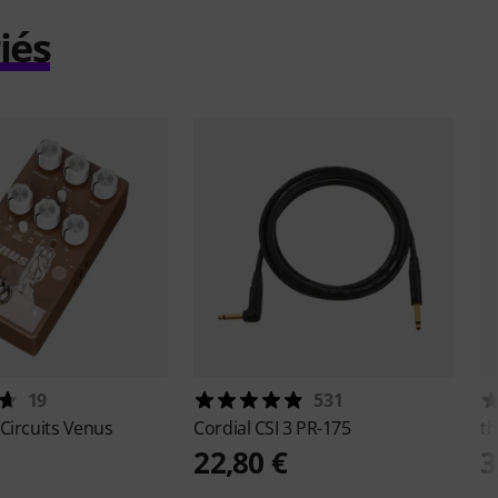
iés
19
531
Circuits
Venus
Cordial
CSI 3 PR-175
th
22,80 €
3