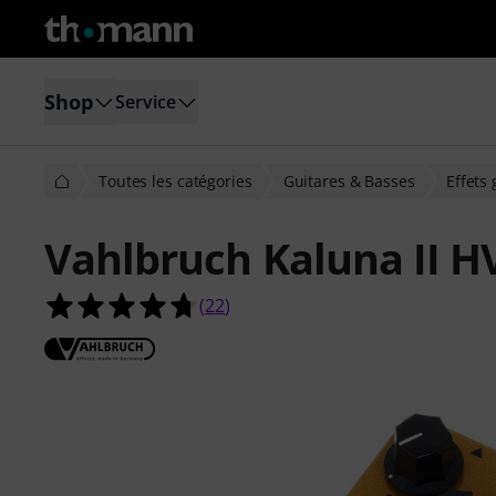
Shop
Service
Toutes les catégories
Guitares & Basses
Effets 
Vahlbruch Kaluna II H
4.7 étoiles sur 5 d'après 22 évaluati
(
22
)