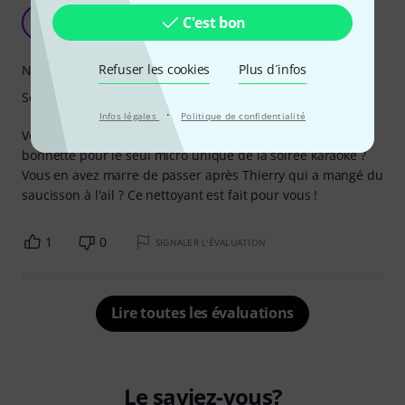
Très bon produit
C'est bon
BJ
Buckley Johnson 05.03.2026
Refuser les cookies
Plus d´infos
Nettoyage
Soin
·
Infos légales
Politique de confidentialité
Vous aussi vous ne venez pas avec votre grille ou votre
bonnette pour le seul micro unique de la soirée karaoké ?
Vous en avez marre de passer après Thierry qui a mangé du
saucisson à l'ail ? Ce nettoyant est fait pour vous !
1
0
SIGNALER L'ÉVALUATION
Lire toutes les évaluations
Le saviez-vous?