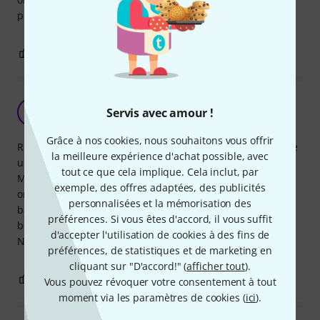
publique....ssérieusement. ..!
4
0
SIGNALER L'ÉVALUATION
Merci le spray
B
Servis avec amour !
bazarbabouin 23.04.2013
Grâce à nos cookies, nous souhaitons vous offrir
Rien de pire quand on est chanteur que de passer derrière
la meilleure expérience d'achat possible, avec
un autre chanteur.
tout ce que cela implique. Cela inclut, par
Merci à l'inventeur de ce spray. Il sent bon, il désodorise et
exemple, des offres adaptées, des publicités
on peut se lâcher. Et puis quand on y pense, le nombre de
personnalisées et la mémorisation des
bactérie que le micro doit avoir conservé, vaut mieux un
préférences. Si vous êtes d'accord, il vous suffit
bon spray.
d'accepter l'utilisation de cookies à des fins de
N'hésitez pas à en prendre plusieurs, ça servira toujours !
préférences, de statistiques et de marketing en
cliquant sur "D'accord!" (
afficher tout
).
4
0
SIGNALER L'ÉVALUATION
Vous pouvez révoquer votre consentement à tout
moment via les paramètres de cookies (
ici
).