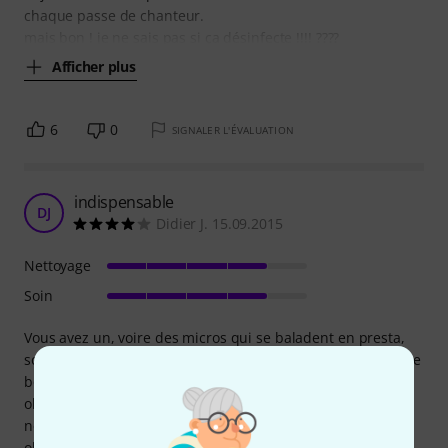
chaque passe de chanteur.
mais bon ! je ne sais pas si ça désinfecte !!!! ????
Afficher plus
6
0
SIGNALER L'ÉVALUATION
indispensable
DJ
Didier J. 15.09.2015
Nettoyage
Soin
Vous avez un, voire des micros qui se baladent en presta,
soirée, enregistrements, qui passent de main en main et de
bouche en bouche. .. Ce spray DOIT se trouver
obligatoirement dans vos petites affaires..de petite taille, il
ne roque pas de vous encombrer. ça devrait même être
obligatoire dans le cadre de la l'hygiène et santé