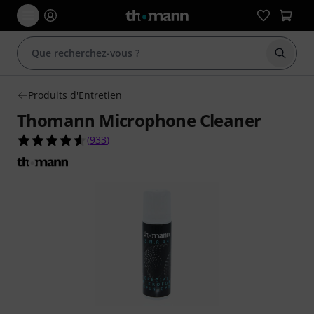
Démarr
Produits d'Entretien
Thomann Microphone Cleaner
4.6 étoiles sur 5 d'après 933 évaluations clients
(
933
)