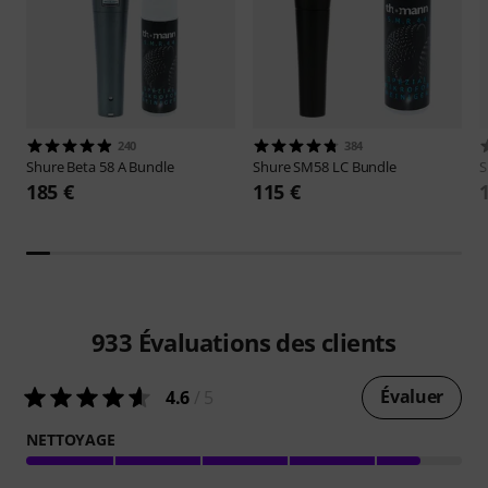
240
384
Shure
Beta 58 A Bundle
Shure
SM58 LC Bundle
S
185 €
115 €
933
Évaluations des clients
Évaluer
4.6
/ 5
NETTOYAGE