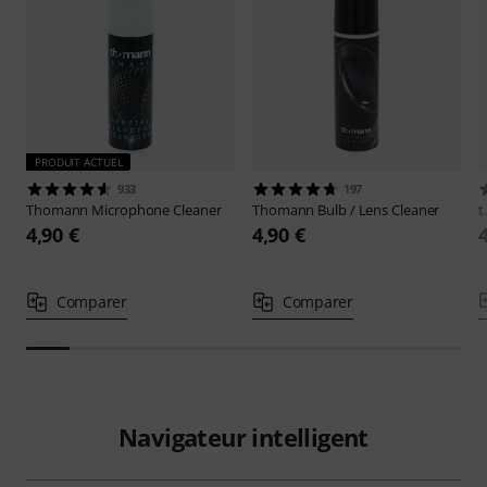
PRODUIT ACTUEL
933
197
Thomann
Microphone Cleaner
Thomann
Bulb / Lens Cleaner
t
4,90 €
4,90 €
Comparer
Comparer
Navigateur intelligent