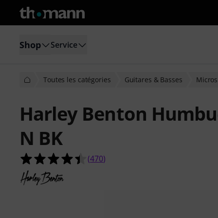
Shop
Service
Toutes les catégories
Guitares & Basses
Micros
Harley Benton Humbuc
N BK
4.4 étoiles sur 5 d'après 470 évaluat
(
470
)