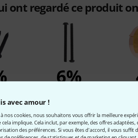
qui ont regardé ce produit on
%
6%
ETÉ
ONT ACHETÉ
ON
umbucker
Harley Benton Parts
Harley B
is avec amour !
t B BK
Humbucker Heightscrews B
Sh
à nos cookies, nous souhaitons vous offrir la meilleure expér
1,49 €
 cela implique. Cela inclut, par exemple, des offres adaptées, 
sation des préférences. Si vous êtes d'accord, il vous suffit d'
ns de préférences, de statistiques et de marketing en cliquant 