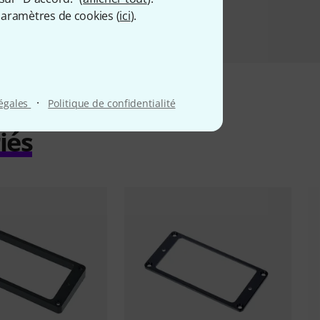
aramètres de cookies (
ici
).
·
légales
Politique de confidentialité
iés