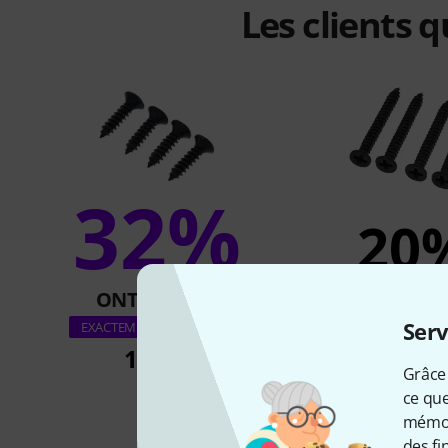
Les clients 
32%
20
ONT ACHETÉ
ONT ACH
Harley Benton H
Serv
EXACTEMENT CE PRODUIT
Frame Screw Se
1,79 €
Grâce 
1,79 €
ce que
mémori
des fi