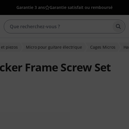
Garantie 3 ans
Garantie satisfait ou remboursé
Déma
 et piezos
Micro pour guitare électrique
Cages Micros
Ha
ker Frame Screw Set
ions clients