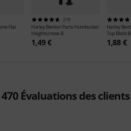
219
ame Flat
Harley Benton
Parts Humbucker
Harley Ben
Heightscrews B
Top Black B
1,49 €
1,88 €
470
Évaluations des clients