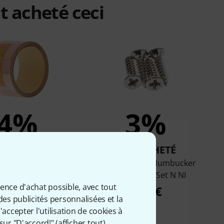
t acheté ceci
4%
3%
T ACHETÉ
ONT ACHETÉ
enton Parts Copper
Harley Benton Humbucker
ielding Tape
Frame Screw Set N NI
ience d'achat possible, avec tout
4,88 €
1,88 €
des publicités personnalisées et la
accepter l'utilisation de cookies à
sur "D'accord!" (
afficher tout
).