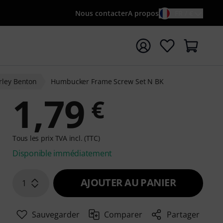
Nous contacter
A propos
FR / €
rrer la recherche avec le terme de recherche {searchTerm
rley Benton
Humbucker Frame Screw Set N BK
1,79
€
Tous les prix TVA incl. (TTC)
Disponible immédiatement
AJOUTER AU PANIER
1
Sauvegarder
Comparer
Partager