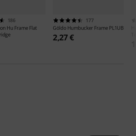
186
177
ton
Hu Frame Flat
Göldo
Humbucker Frame PL1UB
H
ridge
To
2,27 €
1