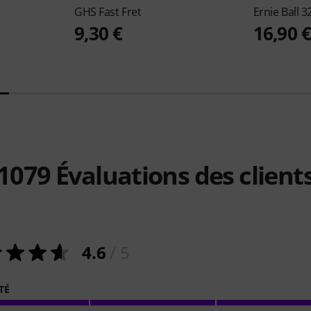
GHS
Fast Fret
Ernie Ball
3
9,30 €
16,90 
1079
Évaluations des client
4.6
/ 5
TÉ