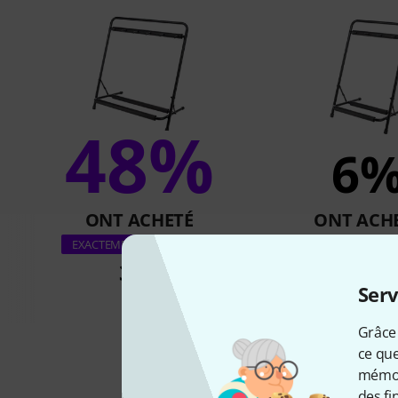
48%
6
ONT ACHETÉ
ONT ACH
Thomann Guitar Mu
EXACTEMENT CE PRODUIT
39 €
30 €
Serv
Grâce 
ce que
mémori
des fi