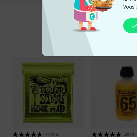
Vous 
Ac
12014
4811