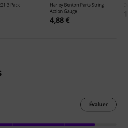
221 3 Pack
Harley Benton
Parts String
D
Action Gauge
€
1
4,88 €
s
Évaluer