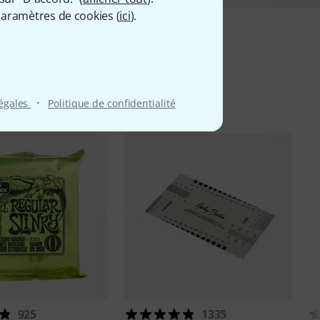
aramètres de cookies (
ici
).
iés
·
légales
Politique de confidentialité
925
1335