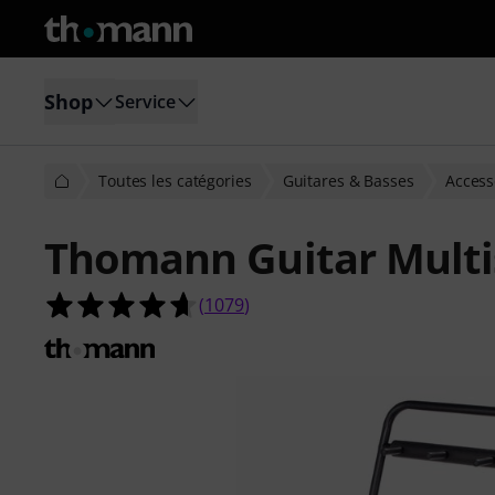
Shop
Service
Toutes les catégories
Guitares & Basses
Access
Thomann Guitar Multi
4.6 étoiles sur 5 d'après 1079 évalua
(
1079
)