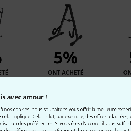
%
5%
ETÉ
ONT ACHETÉ
ON
ltistand 3
Millenium GS-2001 E
Mill
9,90 €
is avec amour !
à nos cookies, nous souhaitons vous offrir la meilleure expér
Comparer
 cela implique. Cela inclut, par exemple, des offres adaptées, 
sation des préférences. Si vous êtes d'accord, il vous suffit d'
ns de préférences, de statistiques et de marketing en cliquant 