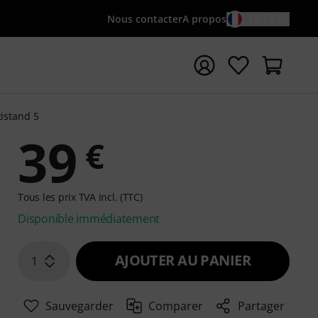
Nous contacter
A propos
FR / €
rrer la recherche avec le terme de recherche {searchTerm
tistand 5
39
€
Tous les prix TVA incl. (TTC)
Disponible immédiatement
AJOUTER AU PANIER
1
Sauvegarder
Comparer
Partager