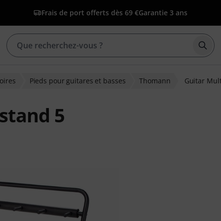
Frais de port offerts dès 69 €
Garantie 3 ans
Déma
oires
Pieds pour guitares et basses
Thomann
Guitar Mul
stand 5
tions clients