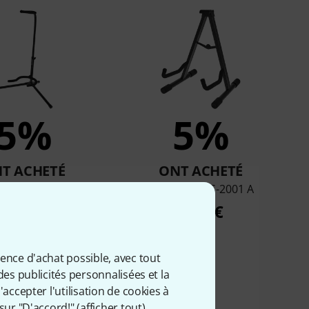
5%
5%
T ACHETÉ
ONT ACHETÉ
enium GS-2000
Millenium GS-2001 A
7,90 €
9,90 €
ience d'achat possible, avec tout
des publicités personnalisées et la
accepter l'utilisation de cookies à
sur "D'accord!" (
afficher tout
).