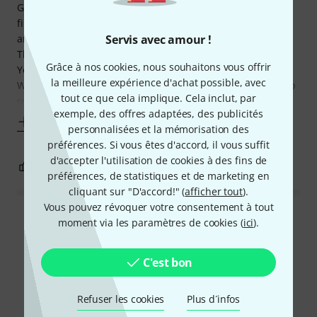
Good quality building for the price, it sounds nice. The
finishing of the wood is nice, natural. All corners and joints
Servis avec amour !
are well-made and fit.
The metal plates are good, intonation 100%.
Grâce à nos cookies, nous souhaitons vous offrir
You need some basic skills as there is gluing involved.
la meilleure expérience d'achat possible, avec
Won't survive your children whole childhood as you have to
tout ce que cela implique. Cela inclut, par
replace the metal places when using sharps and flats,
exemple, des offres adaptées, des publicités
Afficher plus
personnalisées et la mémorisation des
préférences. Si vous êtes d'accord, il vous suffit
d'accepter l'utilisation de cookies à des fins de
0
0
SIGNALER L'ÉVALUATION
préférences, de statistiques et de marketing en
cliquant sur "D'accord!" (
afficher tout
).
Vous pouvez révoquer votre consentement à tout
Lire toutes les évaluations
moment via les paramètres de cookies (
ici
).
C'est bon
Le saviez-vous?
Refuser les cookies
Plus d´infos