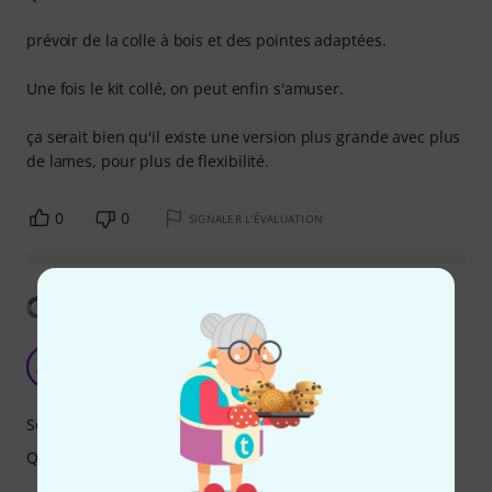
prévoir de la colle à bois et des pointes adaptées.
Une fois le kit collé, on peut enfin s'amuser.
ça serait bien qu'il existe une version plus grande avec plus
de lames, pour plus de flexibilité.
0
0
SIGNALER L'ÉVALUATION
Afficher la traduction
Fun, good sounding, pretty
AM
Andris Muc 05.02.2025
Son
Qualité de fabrication