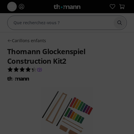
Démarr
Carillons enfants
Thomann Glockenspiel
Construction Kit2
4.3 étoiles sur 5 d'après 9 évaluations clients
(
9
)