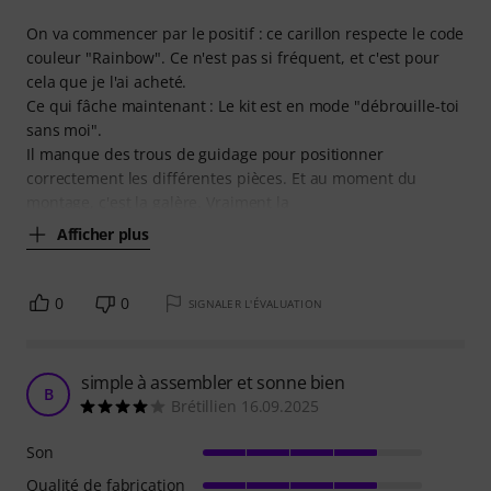
On va commencer par le positif : ce carillon respecte le code
couleur "Rainbow". Ce n'est pas si fréquent, et c'est pour
cela que je l'ai acheté.
Ce qui fâche maintenant : Le kit est en mode "débrouille-toi
sans moi".
Il manque des trous de guidage pour positionner
correctement les différentes pièces. Et au moment du
montage, c'est la galère. Vraiment la
Afficher plus
0
0
SIGNALER L'ÉVALUATION
simple à assembler et sonne bien
B
Brétillien 16.09.2025
Son
Qualité de fabrication