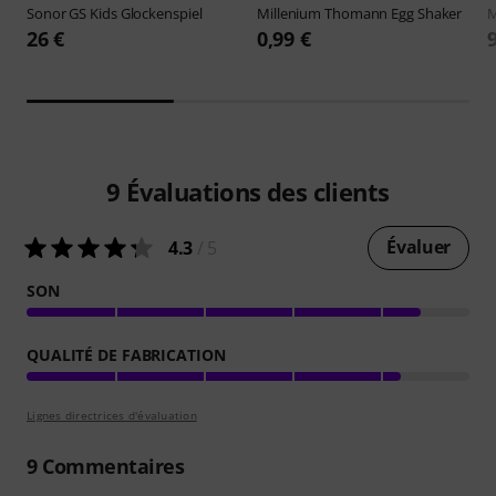
Sonor
GS Kids Glockenspiel
Millenium
Thomann Egg Shaker
M
26 €
0,99 €
9
Évaluations des clients
Évaluer
4.3
/ 5
SON
QUALITÉ DE FABRICATION
Lignes directrices d'évaluation
9
Commentaires