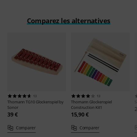
Comparez les alternatives
13
13
Thomann
TG10 Glockenspiel by
Thomann
Glockenspiel
S
Sonor
Construction Kit1
39 €
15,90 €
Comparer
Comparer