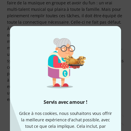
faire de la musique en groupe et avoir du fun : un vrai
multi-talent musical qui plaira à toute la famille. Mais pour
pleinement remplir toutes ces tâches, il doit être équipé de
toute la connectique nécessaire. Celle-ci ne fait pas défaut.
À côté des deux sorties casque, on trouve tout d’abord une
entrée auxiliaire qui permet de connecter un lecteur
musical externe ou un smartphone pour diffuser la
musique par-dessus laquelle vous souhaitez jouer. Ensuite,
une sortie auxiliaire permet de connecter le DP-95 à un
système d’enregistrement ou de sonorisation, même si dans
ce dernier cas, les haut-parleurs intégrés peuvent déjà
parfaitement assurer le coup. Enfin, le DP-95 est aussi tout
à fait capable de communiquer avec un ordinateur : ses
entrée/sortie MIDI et sa prise USB lui permettent d’être
utilisé avec n’importe quel logiciel musical, ce qui ouvre
encore de toutes nouvelles possibilités.
Servis avec amour !
Grâce à nos cookies, nous souhaitons vous offrir
la meilleure expérience d'achat possible, avec
tout ce que cela implique. Cela inclut, par