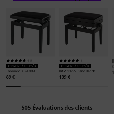
615
1
CONVIENT À COUP SÛR
CONVIENT À COUP SÛR
Thomann
KB-47BM
K&M
13955 Piano Bench
89 €
139 €
505
Évaluations des clients