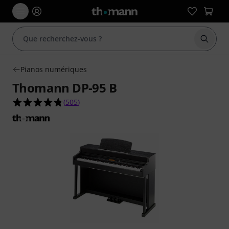
Démarr
Pianos numériques
Thomann DP-95 B
4.7 étoiles sur 5 d'après 505 évaluations clients
(
505
)