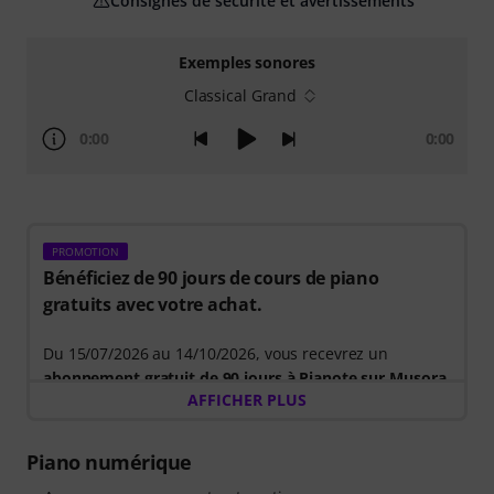
Consignes de sécurité et avertissements
Exemples sonores
Classical Grand
0:00
0:00
PROMOTION
Bénéficiez de 90 jours de cours de piano
gratuits avec votre achat.
Du 15/07/2026 au 14/10/2026, vous recevrez un
abonnement gratuit de 90 jours à Pianote sur Musora
.
AFFICHER PLUS
Optimisez votre apprentissage du piano grâce à un
parcours guidé qui vous indique précisément les
exercices à réaliser. Vous passerez ainsi moins de
Piano numérique
temps à vous demander par où commencer et plus de