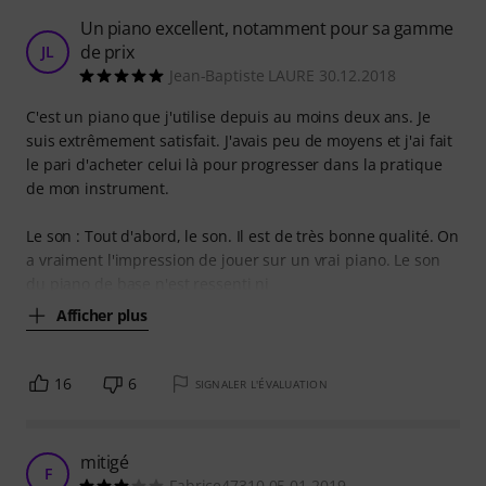
Un piano excellent, notamment pour sa gamme
de prix
JL
Jean-Baptiste LAURE 30.12.2018
C'est un piano que j'utilise depuis au moins deux ans. Je
suis extrêmement satisfait. J'avais peu de moyens et j'ai fait
le pari d'acheter celui là pour progresser dans la pratique
de mon instrument.
Le son : Tout d'abord, le son. Il est de très bonne qualité. On
a vraiment l'impression de jouer sur un vrai piano. Le son
du piano de base n'est ressenti ni
Afficher plus
16
6
SIGNALER L'ÉVALUATION
mitigé
F
Fabrice47310 05.01.2019