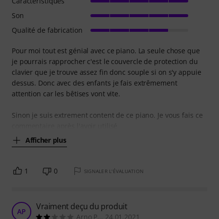
Caractéristiques
Son
Qualité de fabrication
Pour moi tout est génial avec ce piano. La seule chose que
je pourrais rapprocher c'est le couvercle de protection du
clavier que je trouve assez fin donc souple si on s'y appuie
dessus. Donc avec des enfants je fais extrêmement
attention car les bêtises vont vite.
Sinon je suis extrement content de ce piano. Je vous fais ce
commentaire après l'avoir utilisé
Afficher plus
1
0
SIGNALER L'ÉVALUATION
Vraiment deçu du produit
AP
Arno P... 24.01.2021