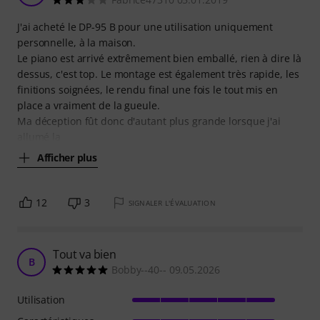
J'ai acheté le DP-95 B pour une utilisation uniquement
personnelle, à la maison.
Le piano est arrivé extrêmement bien emballé, rien à dire là
dessus, c'est top. Le montage est également très rapide, les
finitions soignées, le rendu final une fois le tout mis en
place a vraiment de la gueule.
Ma déception fût donc d'autant plus grande lorsque j'ai
allumé la
Afficher plus
12
3
SIGNALER L'ÉVALUATION
Tout va bien
B
Bobby--40-- 09.05.2026
Utilisation