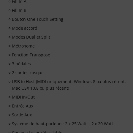
Fill-In A
expiration.
Fill-In B
Bouton One Touch Setting
Mode accord
Modes Dual et Split
Métronome
Fonction Transpose
3 pédales
2 sorties casque
USB to Host (MIDI uniquement, Windows 8 ou plus récent,
Mac OSX 10.8 ou plus récent)
MIDI In/Out
Entrée Aux
Sortie Aux
Système de haut-parleurs: 2 x 25 Watt + 2 x 20 Watt
Couvre clavier rétractable