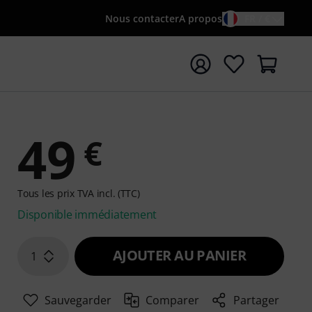
Nous contacter
A propos
FR / €
rrer la recherche avec le terme de recherche {searchTerm
49
€
Tous les prix TVA incl. (TTC)
Disponible immédiatement
AJOUTER AU PANIER
1
Sauvegarder
Comparer
Partager