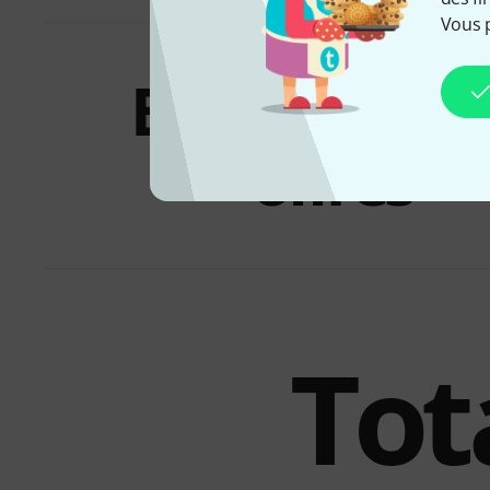
Vous 
Bundles &
offres
Tot