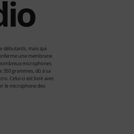
dio
x débutants, mais qui
0 renferme une membrane
de nombreux microphones
 de 350 grammes, dû à sa
o. Celui-ci est livré avec
ler le microphone des