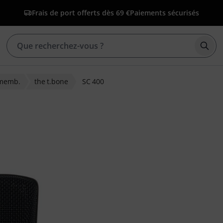
Frais de port offerts dès 69 €
Paiements sécurisés
Déma
 memb.
the t.bone
SC 400
tions clients