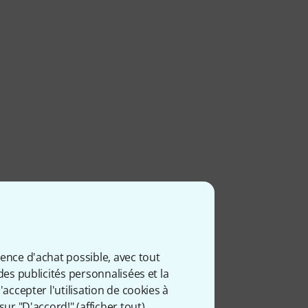
ience d'achat possible, avec tout
des publicités personnalisées et la
accepter l'utilisation de cookies à
sur "D'accord!" (
afficher tout
).