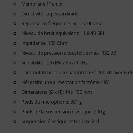
Membrane 1" en or
Apprenez les techniques de cha
progressives
, couvrant la respi
Directivité: supercardioïde
santé vocale, la confiance en 
Réponse en fréquence: 50 - 20 000 Hz
voix en partant des bases. Qu
Niveau de bruit équivalent: 11,8 dB SPL
perfectionner votre technique
devenir un chanteur plus confi
Impédance: 120 Ohm
Niveau de pression acoustique max.: 132 dB
Une fois votre commande expé
Sensibilité: -29 dBV / Pa à 1 kHz
d'activation par e-mail. L'ab
d'accès.
Commutateur coupe-bas interne à 100 Hz avec 6 d
Nécessite une alimentation fantôme 48V
Dimensions (Ø x H): 44 x 150 mm
Poids du microphone: 351 g
Poids de la suspension élastique: 200 g
Suspension élastique et trousse incl.