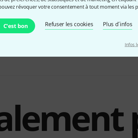
pouvez révoquer votre consentement à tout moment via les p
Refuser les cookies
Plus d´infos
C'est bon
the t.bone SC 400 + Popkiller
59 €
Infos 
alement 