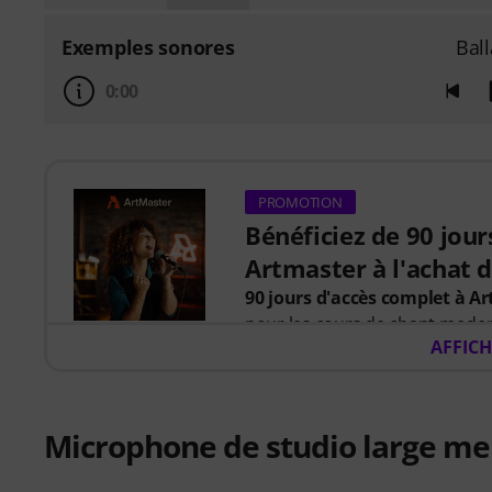
Exemples sonores
Bal
0:00
PROMOTION
Bénéficiez de 90 jour
Artmaster à l'achat de
90 jours d'accès complet à A
pour les cours de chant moder
AFFICH
Du 15/07/206 au 14/10/2026
,
code promotionnel de 90 jour
« Chant pour débutants »
, d
Microphone de studio large 
artistes tels que
Barbra Streis