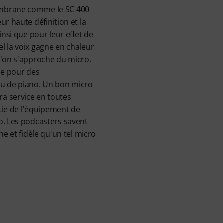
mbrane comme le SC 400
ur haute définition et la
insi que pour leur effet de
l la voix gagne en chaleur
l'on s'approche du micro.
le pour des
ou de piano. Un bon micro
a service en toutes
rtie de l'équipement de
o. Les podcasters savent
he et fidèle qu'un tel micro