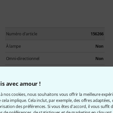
Numéro d'article
156266
À lampe
Non
Omni-directionnel
Non
Bi-directionnel
Non
is avec amour !
Pad
Non
à nos cookies, nous souhaitons vous offrir la meilleure expér
Microphone USB
Non
 cela implique. Cela inclut, par exemple, des offres adaptées, 
sation des préférences. Si vous êtes d'accord, il vous suffit d'
ns de préférences, de statistiques et de marketing en cliquant 