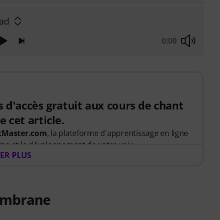
lad
0:00
s d'accès gratuit aux cours de chant
 cet article.
rtMaster.com
, la plateforme d'apprentissage en ligne
ne et le développement de votre voix.
ER PLUS
 achetez cet article et vous recevrez gratuitement un
s vous donnant un accès complet au cours premium
ispensé par
Stevvi Alexander
, qui a travaillé avec des
membrane
and, Justin Timberlake et Britney Spears
.