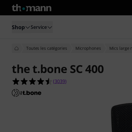
Shop
Service
Toutes les catégories
Microphones
Mics large
the t.bone SC 400
4.5 étoiles sur 5 d'après 3039 évalua
(
3039
)