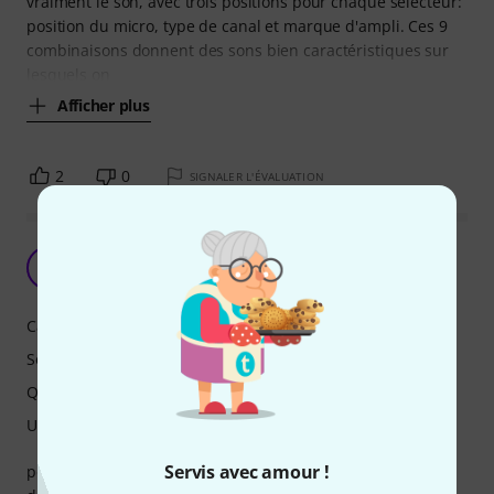
vraiment le son, avec trois positions pour chaque sélecteur:
position du micro, type de canal et marque d'ampli. Ces 9
combinaisons donnent des sons bien caractéristiques sur
lesquels on
Afficher plus
2
0
SIGNALER L'ÉVALUATION
polyvalence et qualité
J
Jean-Noël 28.10.2012
Caractéristiques
Son
Qualité de fabrication
Utilisation
Servis avec amour !
pédale assez polyvalente, plusieurs types de distorsion