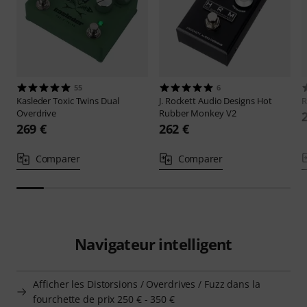
55
6
Kasleder
Toxic Twins Dual
J. Rockett Audio Designs
Hot
R
Overdrive
Rubber Monkey V2
269 €
262 €
Comparer
Comparer
Navigateur intelligent
Afficher les Distorsions / Overdrives / Fuzz dans la
fourchette de prix 250 € - 350 €