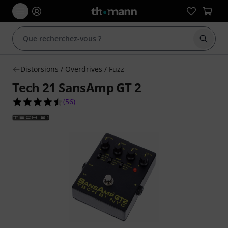
Démarr
Distorsions / Overdrives / Fuzz
Tech 21 SansAmp GT 2
4.5 étoiles sur 5 d'après 56 évaluations clients
(
56
)