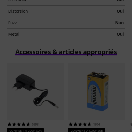
Distorsion
Oui
Fuzz
Non
Metal
Oui
Accessoires & articles appropriés
5293
1304
CONVIENT À COUP SÛR
CONVIENT À COUP SÛR