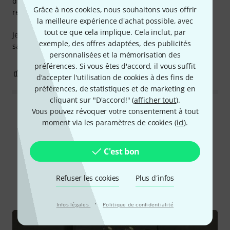
disponibles. Les simulations sont assez fidèles et les
Grâce à nos cookies, nous souhaitons vous offrir
réglages sont effectifs, les potards ne font pas décoration.
la meilleure expérience d'achat possible, avec
tout ce que cela implique. Cela inclut, par
Je l'utilise depuis un peu plus d'une semaine, j'en suis
exemple, des offres adaptées, des publicités
satisfait !
personnalisées et la mémorisation des
préférences. Si vous êtes d'accord, il vous suffit
1
0
SIGNALER L'ÉVALUATION
d'accepter l'utilisation de cookies à des fins de
préférences, de statistiques et de marketing en
cliquant sur "D'accord!" (
afficher tout
).
Vous pouvez révoquer votre consentement à tout
Lire toutes les évaluations
moment via les paramètres de cookies (
ici
).
C'est bon
Le saviez-vous?
Refuser les cookies
Plus d´infos
Tout
Vidéos
Guides
·
Infos légales
Politique de confidentialité