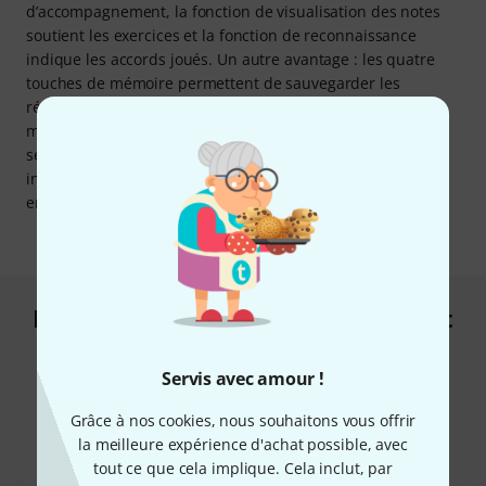
d’accompagnement, la fonction de visualisation des notes
soutient les exercices et la fonction de reconnaissance
indique les accords joués. Un autre avantage : les quatre
touches de mémoire permettent de sauvegarder les
réglages du rythme, du tempo, des sons, des effets et du
mixeur pour les charger rapidement lors de la prochaine
session. En parlant de sauvegarde : grâce à l’enregistreur
intégré, il est même possible d’enregistrer des chansons
entières.
Les clients qui ont regardé ce produit
ont acheté ceci
Servis avec amour !
Grâce à nos cookies, nous souhaitons vous offrir
la meilleure expérience d'achat possible, avec
tout ce que cela implique. Cela inclut, par