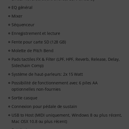
basse et chant.
EQ général
Une fois votre commande expédiée, vous recevez
Mixer
automatiquement le code d'activation par e-mail.
L'abonnement se termine automatiquement après
Séquenceur
expiration.
Enregistrement et lecture
Fente pour carte SD (128 GB)
Molette de Pitch Bend
Pads tactiles FX & Filter (LPF, HPF, Reverb, Release, Delay,
Sidechain Comp)
Système de haut-parleurs: 2x 15 Watt
Possibilité de fonctionnement avec 6 piles AA
optionnelles non-fournies
Sortie casque
Connexion pour pédale de sustain
USB to Host (MIDI uniquement, Windows 8 ou plus récent,
Mac OSX 10.8 ou plus récent)