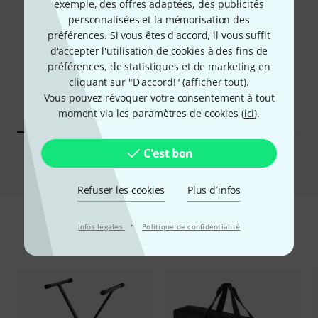
exemple, des offres adaptées, des publicités
personnalisées et la mémorisation des
39%
préférences. Si vous êtes d'accord, il vous suffit
16%
d'accepter l'utilisation de cookies à des fins de
préférences, de statistiques et de marketing en
ONT ACHETÉ
ONT ACHETÉ
cliquant sur "D'accord!" (
afficher tout
).
Yamaha PSR-E383
EXACTEMENT CE PRODUIT
Vous pouvez révoquer votre consentement à tout
169 €
185 €
moment via les paramètres de cookies (
ici
).
C'est bon
Comparer
Refuser les cookies
Plus d´infos
·
Infos légales
Politique de confidentialité
Accessoires & articles appropriés