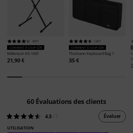
4871
1307
CONVIENT À COUP SÛR
CONVIENT À COUP SÛR
Millenium
KS-1001
Thomann
Keyboard Bag 1
M
B
21,90 €
35 €
60
Évaluations des clients
Évaluer
4.5
/ 5
UTILISATION