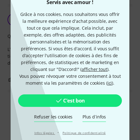
Servis avec amour !
Grâce à nos cookies, nous souhaitons vous offrir
Nickel
D
la meilleure expérience d'achat possible, avec
djanthooo 21.06.2022
tout ce que cela implique. Cela inclut, par
exemple, des offres adaptées, des publicités
Qualité de fabrication
personnalisées et la mémorisation des
préférences. Si vous êtes d'accord, il vous suffit
L'adaptateur est nickel il convient pour mes deco truss, il
d'accepter l'utilisation de cookies à des fins de
tient bien sur les pieds. diamètre de 28mm avec les pieds
préférences, de statistiques et de marketing en
de la même marque
cliquant sur "D'accord!" (
afficher tout
).
Vous pouvez révoquer votre consentement à tout
0
0
SIGNALER L'ÉVALUATION
moment via les paramètres de cookies (
ici
).
C'est bon
Lire toutes les évaluations
Refuser les cookies
Plus d´infos
Le saviez-vous?
·
Infos légales
Politique de confidentialité