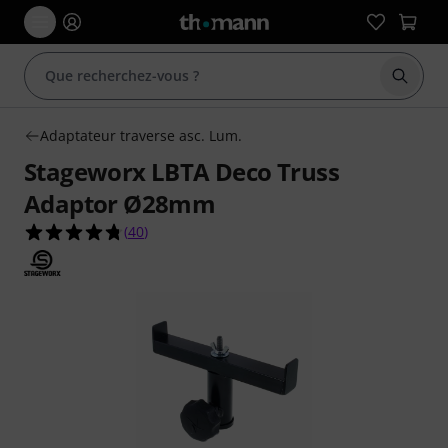
Démarr
Adaptateur traverse asc. Lum.
Stageworx LBTA Deco Truss
Adaptor Ø28mm
4.7 étoiles sur 5 d'après 40 évaluations clients
(
40
)