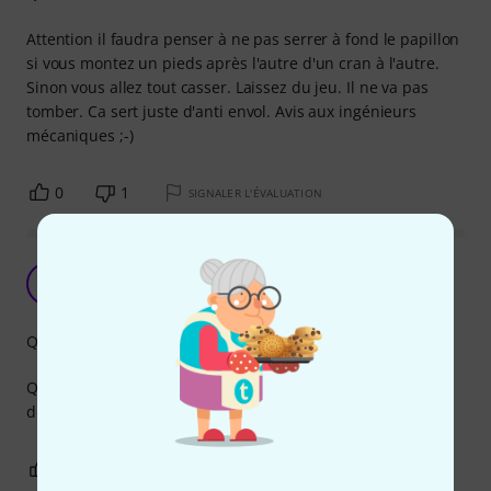
Attention il faudra penser à ne pas serrer à fond le papillon
si vous montez un pieds après l'autre d'un cran à l'autre.
Sinon vous allez tout casser. Laissez du jeu. Il ne va pas
tomber. Ca sert juste d'anti envol. Avis aux ingénieurs
mécaniques ;-)
0
1
SIGNALER L'ÉVALUATION
Fait ce pour quoi il est fait !
DG
David G. 958 10.04.2022
Qualité de fabrication
Que dire ! Simple. Robuste. Fait le job. Montage et
démontage fréquents et encore aucun souci à déplorer.
0
0
SIGNALER L'ÉVALUATION