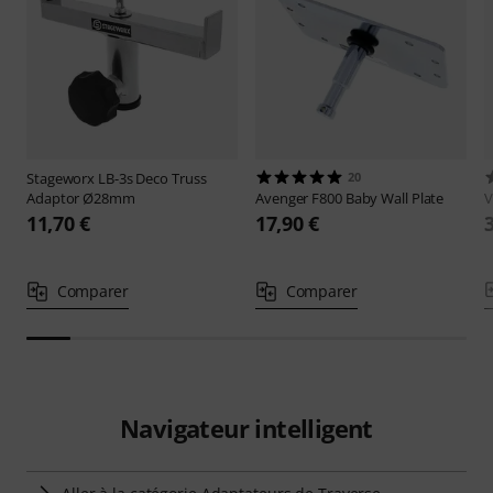
Stageworx
LB-3s Deco Truss
20
Adaptor Ø28mm
Avenger
F800 Baby Wall Plate
V
11,70 €
17,90 €
Comparer
Comparer
Navigateur intelligent