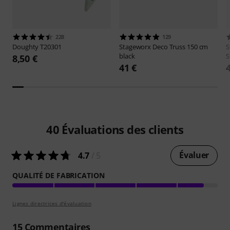
228
129
Doughty
T20301
Stageworx
Deco Truss 150 cm
S
black
S
8,50 €
41 €
40
Évaluations des clients
Évaluer
4.7
/ 5
QUALITÉ DE FABRICATION
Lignes directrices d'évaluation
15
Commentaires