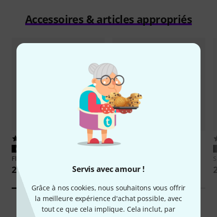
Accessoires & articles appropriés
39
23
CONVIENT À COUP SÛR
CONVIENT À COUP SÛR
Flyht Pro
EVA Case SM7B
Gator
EVA Hard Case SM7B Mic
S
Servis avec amour !
29 €
33 €
Grâce à nos cookies, nous souhaitons vous offrir
la meilleure expérience d'achat possible, avec
tout ce que cela implique. Cela inclut, par