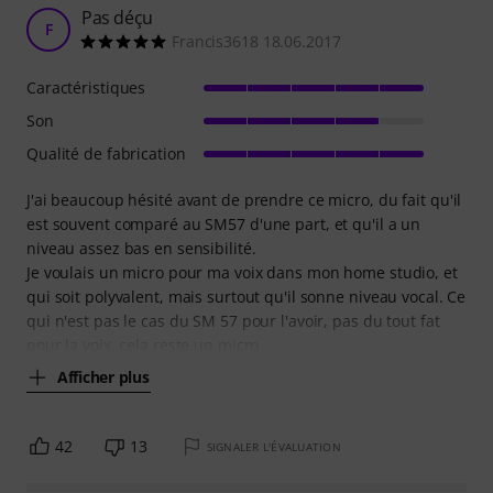
Pas déçu
F
Francis3618 18.06.2017
Caractéristiques
Son
Qualité de fabrication
J'ai beaucoup hésité avant de prendre ce micro, du fait qu'il
est souvent comparé au SM57 d'une part, et qu'il a un
niveau assez bas en sensibilité.
Je voulais un micro pour ma voix dans mon home studio, et
qui soit polyvalent, mais surtout qu'il sonne niveau vocal. Ce
qui n'est pas le cas du SM 57 pour l'avoir, pas du tout fat
pour la voix, cela reste un micro
Afficher plus
42
13
SIGNALER L'ÉVALUATION