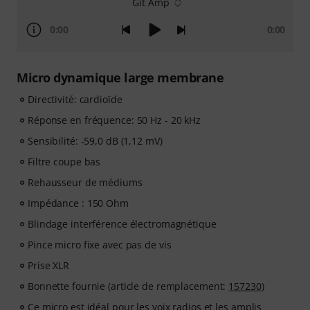
Git Amp
0:00
0:00
Micro dynamique large membrane
Directivité: cardioïde
Réponse en fréquence: 50 Hz - 20 kHz
Sensibilité: -59,0 dB (1,12 mV)
Filtre coupe bas
Rehausseur de médiums
Impédance : 150 Ohm
Blindage interférence électromagnétique
Pince micro fixe avec pas de vis
Prise XLR
Bonnette fournie (article de remplacement:
157230
)
Ce micro est idéal pour les voix radios et les amplis