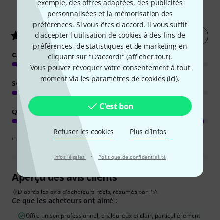
exemple, des offres adaptées, des publicités
2093
Évaluations des clients
personnalisées et la mémorisation des
préférences. Si vous êtes d'accord, il vous suffit
Évaluer
d'accepter l'utilisation de cookies à des fins de
4.9
/ 5
préférences, de statistiques et de marketing en
CARACTÉRISTIQUES
cliquant sur "D'accord!" (
afficher tout
).
Vous pouvez révoquer votre consentement à tout
moment via les paramètres de cookies (
ici
).
SON
C'est bon
QUALITÉ DE FABRICATION
Refuser les cookies
Plus d´infos
Lignes directrices d'évaluation
·
Infos légales
Politique de confidentialité
Aperçu des avis clients
D'après les avis d'acheteurs réels, résumés par l'IA
Ce que les acheteurs ont aimé :
Offre un son professionnel, chaleureux et clair, particulièrement