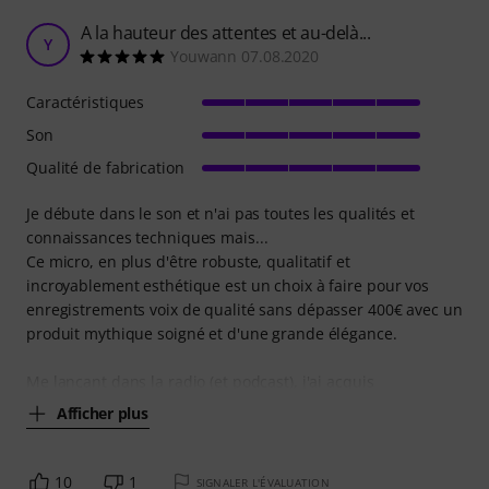
A la hauteur des attentes et au-delà...
Y
Youwann 07.08.2020
Caractéristiques
Son
Qualité de fabrication
Je débute dans le son et n'ai pas toutes les qualités et
connaissances techniques mais...
Ce micro, en plus d'être robuste, qualitatif et
incroyablement esthétique est un choix à faire pour vos
enregistrements voix de qualité sans dépasser 400€ avec un
produit mythique soigné et d'une grande élégance.
Me lançant dans la radio (et podcast), j'ai acquis
Afficher plus
10
1
SIGNALER L'ÉVALUATION