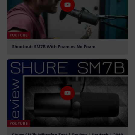
YOUTUBE
Shootout: SM7B With Foam vs No Foam
Jouer
YOUTUBE
Shure SM7b Mikrofon Test | Review | Deutsch | 2018