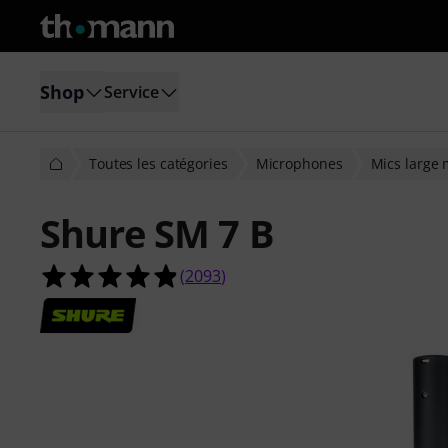
Shop
Service
Toutes les catégories
Microphones
Mics large
Shure SM 7 B
4.9 étoiles sur 5 d'après 2093 évalua
(
2093
)