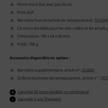
Pince micro fixe avec pas de vis
Prise XLR
Bonnette fournie (article de remplacement:
157230
)
Ce micro est idéal pour les voix radios et les amplis 
Dimensions: 190 x 64 x 96 mm
Poids: 766 g
Accessoire disponible en option :
Bonnette supplémentaire, article n°:
263050
Grille et bonnette de remplacement, article n° :
157
Garantie 30 jours satisfait ou remboursé
30
Garantie 3 ans Thomann
3