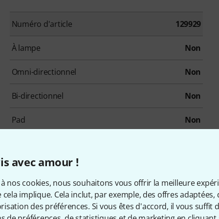
Numéro d'article
129929
À lampe
Non
Omni-directionnel
Non
Bi-directionnel
Non
Pad
Non
Microphone USB
Non
is avec amour !
à nos cookies, nous souhaitons vous offrir la meilleure expér
 cela implique. Cela inclut, par exemple, des offres adaptées, 
sation des préférences. Si vous êtes d'accord, il vous suffit d'
ns de préférences, de statistiques et de marketing en cliquant 