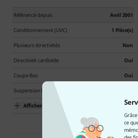
Référencé depuis
Avril 2001
Conditionnement (UVC)
1 Pièce(s)
Plusieurs directivités
Non
Directivité cardioïde
Oui
Coupe-Bas
Oui
Suspension type araignée incl.
Non
Serv
Afficher plus
Grâce 
ce que
mémori
des fi