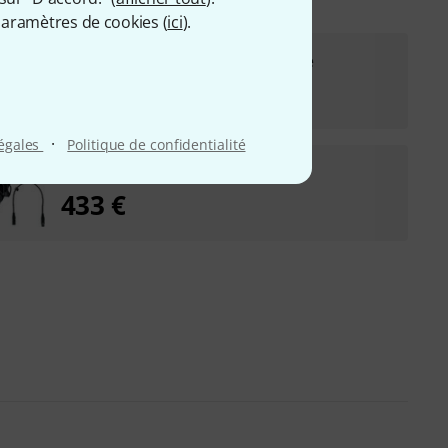
aramètres de cookies (
ici
).
Shure SM 7 B Desktop Stand Bundle
421 €
·
légales
Politique de confidentialité
Shure SM 7 B FetAmp Bundle
433 €