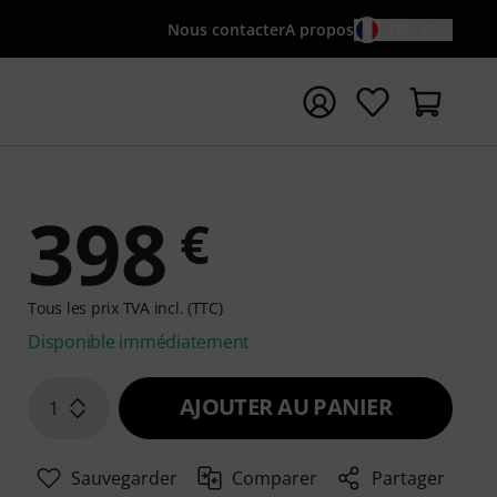
Nous contacter
A propos
FR / €
rrer la recherche avec le terme de recherche {searchTerm
398
€
Tous les prix TVA incl. (TTC)
Disponible immédiatement
AJOUTER AU PANIER
1
Sauvegarder
Comparer
Partager