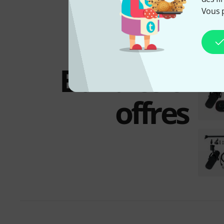
Vous 
Bundles &
offres