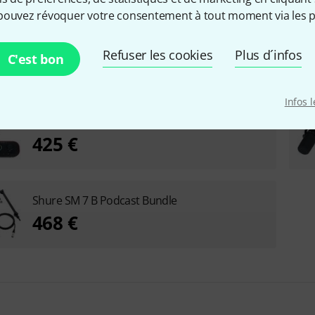
pouvez révoquer votre consentement à tout moment via les p
Shure SM 7 B EVA Case Bundle
Refuser les cookies
Plus d´infos
C'est bon
411 €
Infos 
Shure SM 7 B USB Interface Bundle
425 €
Shure SM 7 B Podcast Bundle
468 €