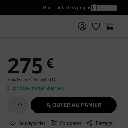
Nous contacter
A propos
FR / €
rrer la recherche avec le terme de recherche {searchTerm
275
€
Tous les prix TVA incl. (TTC)
Disponible immédiatement
AJOUTER AU PANIER
1
Sauvegarder
Comparer
Partager