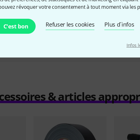
G
289 €
pouvez révoquer votre consentement à tout moment via les p
Refuser les cookies
Plus d´infos
C'est bon
Comparer
Infos 
cessoires & articles appropr