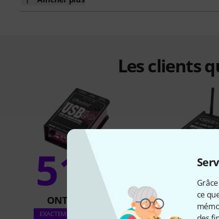
Les clients 
51%
Serv
7
Grâce 
ce que
ONT ACHETÉ
ONT ACH
mémori
Sirus DI US
EXACTEMENT CE PRODUIT
des fi