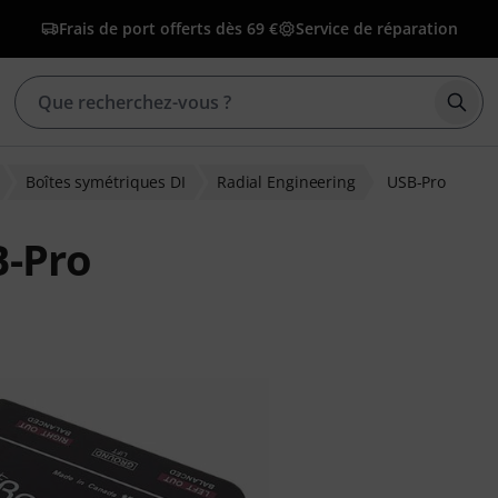
Frais de port offerts dès 69 €
Service de réparation
Déma
Boîtes symétriques DI
Radial Engineering
USB-Pro
B-Pro
ons clients