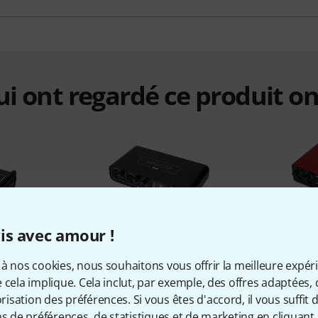
qui ont regardé ce produit on
is avec amour !
%
3%
à nos cookies, nous souhaitons vous offrir la meilleure expér
 cela implique. Cela inclut, par exemple, des offres adaptées, 
ETÉ
ONT ACHETÉ
ON
sation des préférences. Si vous êtes d'accord, il vous suffit d'
B/BT
MOTU M4
Focusrit
ns de préférences, de statistiques et de marketing en cliquant 