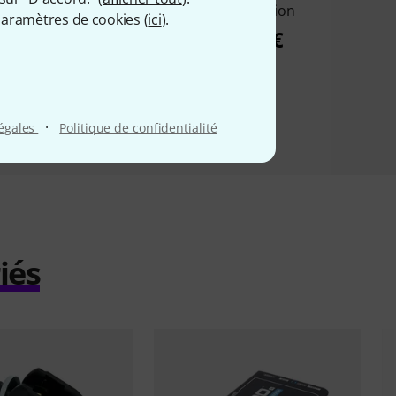
eneration
Generation
aramètres de cookies (
ici
).
175 €
237 €
·
légales
Politique de confidentialité
iés