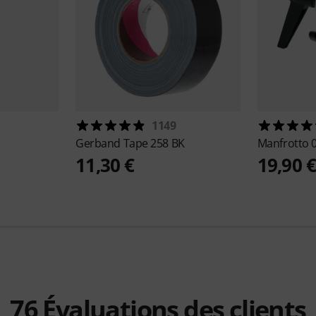
1149
Gerband
Tape 258 BK
Manfrotto
11,30 €
19,90 
76
Évaluations des clients