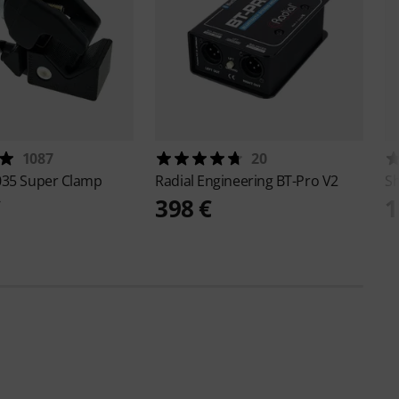
1087
20
035 Super Clamp
Radial Engineering
BT-Pro V2
S
€
398 €
1