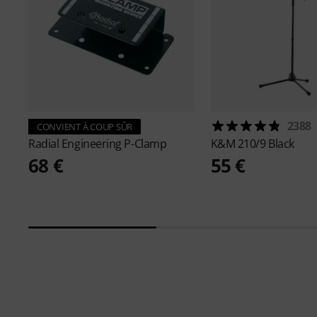
2388
CONVIENT À COUP SÛR
Radial Engineering
P-Clamp
K&M
210/9 Black
68 €
55 €