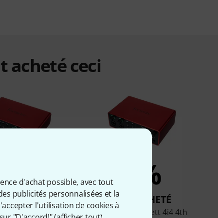
t acheté ceci
3%
2%
ience d'achat possible, avec tout
des publicités personnalisées et la
T ACHETÉ
ONT ACHETÉ
accepter l'utilisation de cookies à
e Scarlett 2i2 4th
Focusrite Scarlett 4i4 4th
sur "D'accord!" (
afficher tout
).