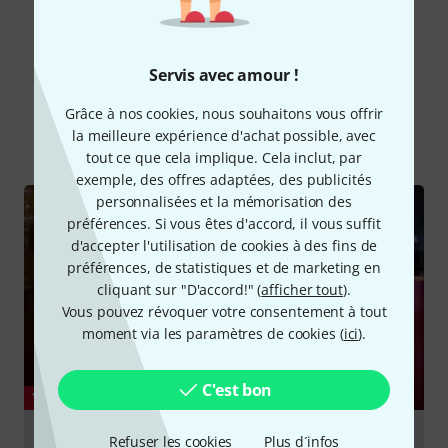
Servis avec amour !
Le saviez-vous?
Grâce à nos cookies, nous souhaitons vous offrir
la meilleure expérience d'achat possible, avec
Tout
Vidéos
Guides
Rapports de test
tout ce que cela implique. Cela inclut, par
exemple, des offres adaptées, des publicités
personnalisées et la mémorisation des
préférences. Si vous êtes d'accord, il vous suffit
d'accepter l'utilisation de cookies à des fins de
préférences, de statistiques et de marketing en
cliquant sur "D'accord!" (
afficher tout
).
Vous pouvez révoquer votre consentement à tout
moment via les paramètres de cookies (
ici
).
C'est bon
YOUTUBE
D'Addario Pro String Winder and Multi-Tool Review
Refuser les cookies
Plus d´infos