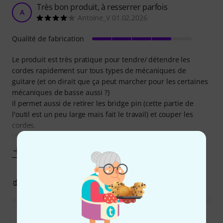
Très bon produit, à resserrer parfois
A
Antoine_V 01.02.2026
Qualité de fabrication
Le produit est très pratique pour tendre/ détendre les
cordes rapidement sur tous types de mécaniques de
guitare (et on dirait que ça peut marcher pour les certaines
mécaniques de basse aussi ?)
Il permet aussi de retirer les bridge pin (cette partie de
l'outil est un peu large mais fait le travail) et couper les
cordes.
Vis à resserrer de temps en temps au
Afficher plus
0
0
SIGNALER L'ÉVALUATION
Lire toutes les évaluations