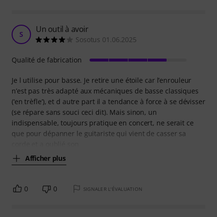
Un outil à avoir
S
Sosotus 01.06.2025
Qualité de fabrication
Je l utilise pour basse. Je retire une étoile car l’enrouleur
n’est pas très adapté aux mécaniques de basse classiques
(‘en trèfle’), et d autre part il a tendance à force à se dévisser
(se répare sans souci ceci dit). Mais sinon, un
indispensable, toujours pratique en concert, ne serait ce
que pour dépanner le guitariste qui vient de casser sa
corde et a oublié son
Afficher plus
0
0
SIGNALER L'ÉVALUATION