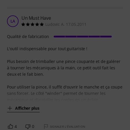
Un Must Have
LA
Ludovic A. 17.05.2011
Qualité de fabrication
L'outil indispensable pour tout guitariste !
Plus besoin de trimballer une pince coupante et de galérer
à tourner les mécaniques à la main, ce petit outil fait les
deux et le fait bien.
Pour utiliser la pince, il suffit d'ouvrir le manche et ça coupe
sans forcer. Le côté "winder" permet de tourner les
mécanique et d'installer les cordes en un éclair.
Afficher plus
4
0
SIGNALER L'ÉVALUATION