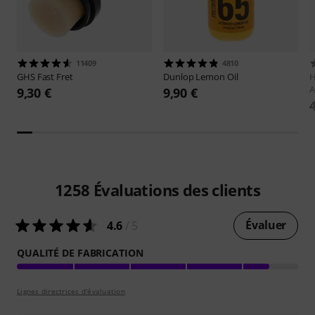
11409
4810
GHS
Fast Fret
Dunlop
Lemon Oil
H
A
9,30 €
9,90 €
1258
Évaluations des clients
Évaluer
4.6
/ 5
QUALITÉ DE FABRICATION
Lignes directrices d'évaluation