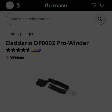
Démarr
Aides pour jouer
Daddario DP0002 Pro-Winder
4.6 étoiles sur 5 d'après 1258 évaluations clients
(
1258
)