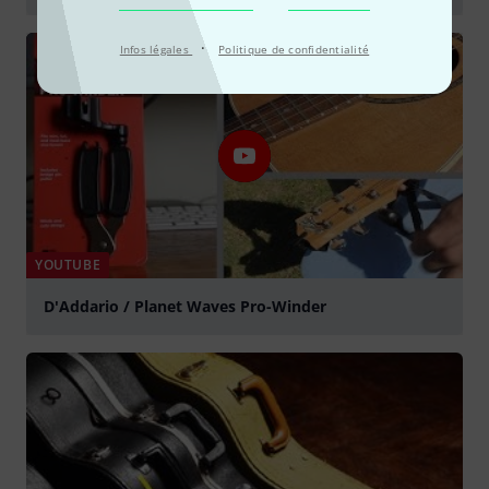
Jouer
·
Infos légales
Politique de confidentialité
YOUTUBE
D'Addario / Planet Waves Pro-Winder
Jouer