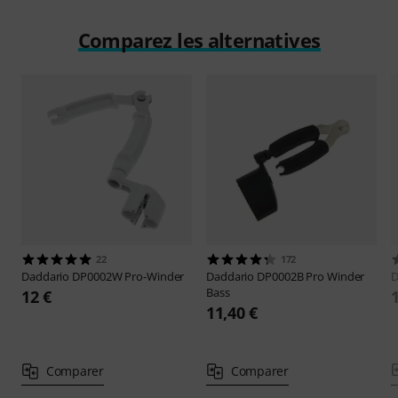
Comparez les alternatives
22
172
Daddario
DP0002W Pro-Winder
Daddario
DP0002B Pro Winder
D
Bass
12 €
11,40 €
Comparer
Comparer