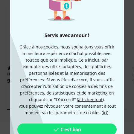
Servis avec amour !
Grâce à nos cookies, nous souhaitons vous offrir
la meilleure expérience d'achat possible, avec
tout ce que cela implique. Cela inclut, par
exemple, des offres adaptées, des publicités
5
556
personnalisées et la mémorisation des
Harley Benton
BLOCK-200
Neural DSP
Quad Cortex
L
préférences. Si vous êtes d'accord, il vous suffit
98 €
1.666 €
d'accepter l'utilisation de cookies à des fins de
préférences, de statistiques et de marketing en
cliquant sur "D'accord!" (
afficher tout
).
Vous pouvez révoquer votre consentement à tout
moment via les paramètres de cookies (
ici
).
C'est bon