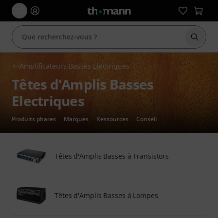
Démarr
Amplificateurs Basses Electriques
Têtes d'Amplis Basses
Electriques
Produits phares
Marques
Ressources
Conseil
Têtes d'Amplis Basses à Transistors
Têtes d'Amplis Basses à Lampes