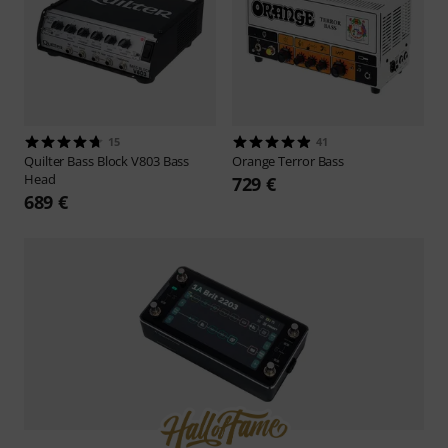
15
41
Quilter
Bass Block V803 Bass
Orange
Terror Bass
Head
729 €
689 €