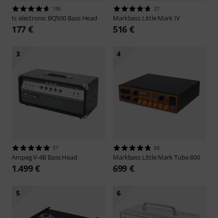
190
37
tc electronic
BQ500 Bass Head
Markbass
Little Mark IV
177 €
516 €
3
4
57
88
Ampeg
V-4B Bass Head
Markbass
Little Mark Tube 800
1.499 €
699 €
5
6