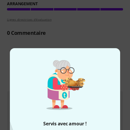
ARRANGEMENT
Lignes directrices d'évaluation
0
Commentaire
Le saviez-vous?
Tout
Guides
Servis avec amour !