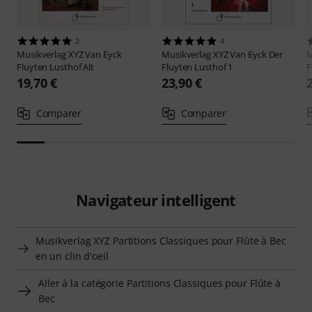
2
4
Musikverlag XYZ
Van Eyck
Musikverlag XYZ
Van Eyck Der
M
Fluyten Lusthof Alt
Fluyten Lusthof 1
F
19,70 €
23,90 €
Comparer
Comparer
Navigateur intelligent
Musikverlag XYZ Partitions Classiques pour Flûte à Bec
en un clin d'oeil
Aller à la catégorie Partitions Classiques pour Flûte à
Bec