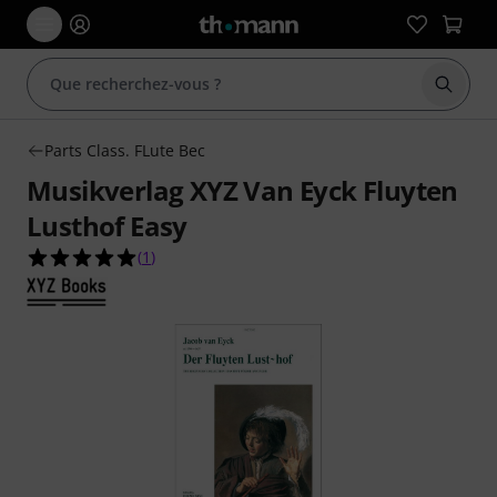
Démarr
Parts Class. FLute Bec
Musikverlag XYZ Van Eyck Fluyten
Lusthof Easy
5.0 étoiles sur 5 d'après 1 évaluations clients
(
1
)