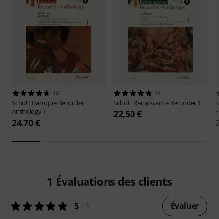
16
10
Schott
Baroque Recorder
Schott
Renaissance Recorder 1
M
Anthology 1
F
22,50 €
24,70 €
1
Évaluations des clients
Évaluer
5
/ 5