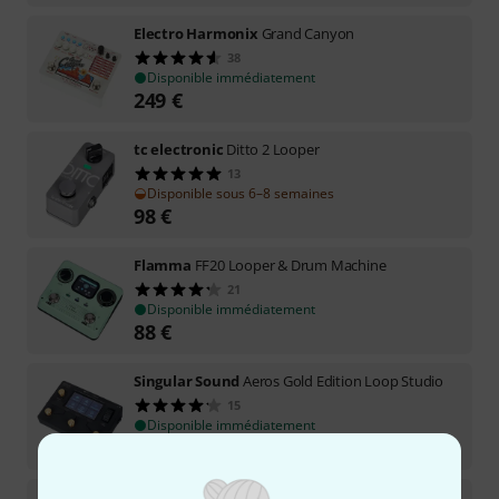
Electro Harmonix
Grand Canyon
38
Disponible immédiatement
249
€
tc electronic
Ditto 2 Looper
13
Disponible sous 6–8 semaines
98
€
Flamma
FF20 Looper & Drum Machine
21
Disponible immédiatement
88
€
Singular Sound
Aeros Gold Edition Loop Studio
15
Disponible immédiatement
609
€
Electro Harmonix
Canyon Delay & Looper