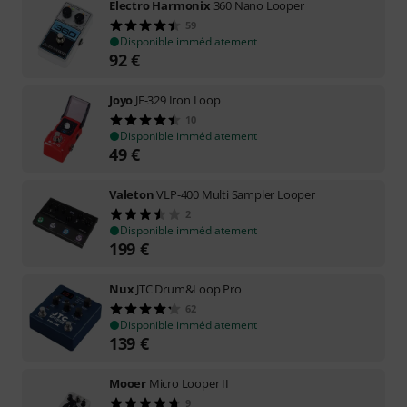
Electro Harmonix
360 Nano Looper
59
Disponible immédiatement
92
€
Joyo
JF-329 Iron Loop
10
Disponible immédiatement
49
€
Valeton
VLP-400 Multi Sampler Looper
2
Disponible immédiatement
199
€
Nux
JTC Drum&Loop Pro
62
Disponible immédiatement
139
€
Mooer
Micro Looper II
9