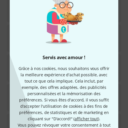
181
Disponible immédiatement
129
€
Boss
RC-500 Loop Station Bundle
Disponible immédiatement
317
€
Servis avec amour !
Electro Harmonix
720 Stereo Looper
80
Grâce à nos cookies, nous souhaitons vous offrir
Disponible immédiatement
la meilleure expérience d'achat possible, avec
135
€
tout ce que cela implique. Cela inclut, par
exemple, des offres adaptées, des publicités
Flamma
FS21 Looper/Drum Machine
personnalisées et la mémorisation des
153
préférences. Si vous êtes d'accord, il vous suffit
Disponible immédiatement
98
€
d'accepter l'utilisation de cookies à des fins de
préférences, de statistiques et de marketing en
Mooer
GL200 Groove Loop
cliquant sur "D'accord!" (
afficher tout
).
Vous pouvez révoquer votre consentement à tout
17