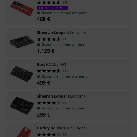
165
MEILLEURE VENTE
Disponible immédiatement
468
€
Sheeran Loopers
Looper X
28
Disponible immédiatement
1.129
€
Boss
RC-505 MKII
135
Disponible immédiatement
499
€
Sheeran Loopers
Looper +
32
Disponible immédiatement
299
€
Harley Benton
Mini Looper
851