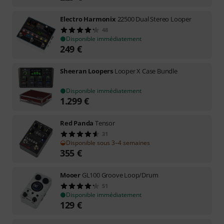
Electro Harmonix
22500 Dual Stereo Looper
48
Disponible immédiatement
249
€
Sheeran Loopers
Looper X Case Bundle
Disponible immédiatement
1.299
€
Red Panda
Tensor
31
Disponible sous 3–4 semaines
355
€
Mooer
GL100 Groove Loop/Drum
51
Disponible immédiatement
129
€