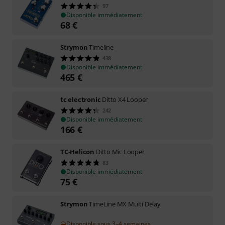
97
Disponible immédiatement
68
€
Strymon
Timeline
438
Disponible immédiatement
465
€
tc electronic
Ditto X4 Looper
242
Disponible immédiatement
166
€
TC-Helicon
Ditto Mic Looper
83
Disponible immédiatement
75
€
Strymon
TimeLine MX Multi Delay
Disponible sous 3–4 semaines