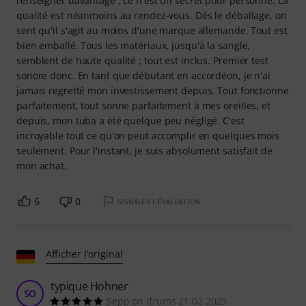
renseigner davantage ; ce n'est un secret pour personne. La
qualité est néanmoins au rendez-vous. Dès le déballage, on
sent qu'il s'agit au moins d'une marque allemande. Tout est
bien emballé. Tous les matériaux, jusqu'à la sangle,
semblent de haute qualité ; tout est inclus. Premier test
sonore donc. En tant que débutant en accordéon, je n'ai
jamais regretté mon investissement depuis. Tout fonctionne
parfaitement, tout sonne parfaitement à mes oreilles, et
depuis, mon tuba a été quelque peu négligé. C'est
incroyable tout ce qu'on peut accomplir en quelques mois
seulement. Pour l'instant, je suis absolument satisfait de
mon achat.
6
0
SIGNALER L'ÉVALUATION
Afficher l'original
typique Hohner
SO
Sepp on drums 21.02.2023