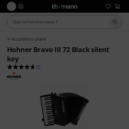
Démarr
Accordéons piano
Hohner Bravo III 72 Black silent
key
4.7 étoiles sur 5 d'après 7 évaluations clients
(
7
)