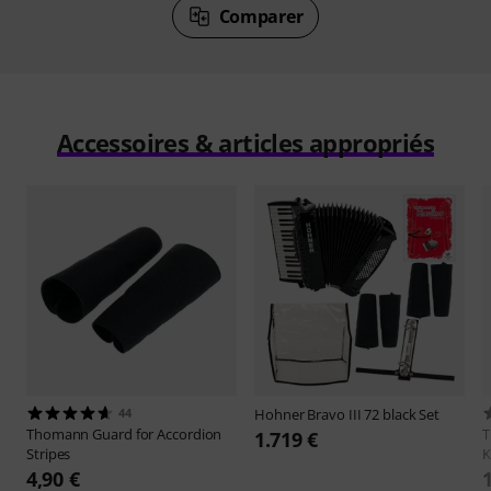
Comparer
Accessoires & articles appropriés
44
Hohner
Bravo III 72 black Set
Thomann
Guard for Accordion
1.719 €
Stripes
K
4,90 €