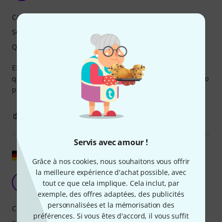
Caractéristiques
Son
Qualité de fabrication
Extremely happy with this accordion. Strong build, good
quality, great sound and all around enjoyable instrument to
play. Keyboard action is excellent and very quiet.
0
0
SIGNALER L'ÉVALUATION
Servis avec amour !
Afficher l'original
Grâce à nos cookies, nous souhaitons vous offrir
la meilleure expérience d'achat possible, avec
Un grand facteur de plaisir pour les débutants
T
tout ce que cela implique. Cela inclut, par
Tubarnold 19.11.2020
exemple, des offres adaptées, des publicités
personnalisées et la mémorisation des
Caractéristiques
préférences. Si vous êtes d'accord, il vous suffit