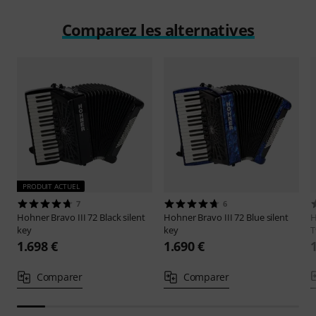
Comparez les alternatives
PRODUIT ACTUEL
7
6
Hohner
Bravo III 72 Black silent
Hohner
Bravo III 72 Blue silent
key
key
T
1.698 €
1.690 €
Comparer
Comparer