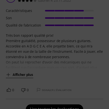
Gabriel R 23.11.2022
Caractéristiques
Son
Qualité de fabrication
Très bon rapport qualité prix!
Première guitalélé, possesseur de plusieurs guitares.
Accordée en A D G C E A, elle projette bien, ce qui m'a
étonné en vue de la taille de l'instrument. Facile à jouer, elle
conviendra à de nombreuse personnes.
On peut lui reprocher d'avoir des mécaniques qui ne
facilitent pas l'accordage mais on s'en sort, d'autant plus
Afficher plus
0
0
SIGNALER L'ÉVALUATION