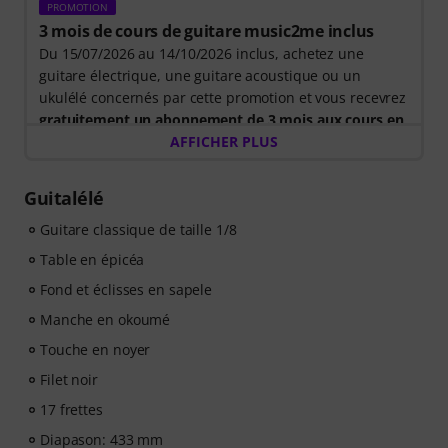
PROMOTION
3 mois de cours de guitare music2me inclus
Du 15/07/2026 au 14/10/2026 inclus, achetez une
guitare électrique, une guitare acoustique ou un
ukulélé concernés par cette promotion et vous recevrez
gratuitement un abonnement de 3 mois aux cours en
ligne music2me d'une valeur de 57 euros
AFFICHER PLUS
. Après
l'expédition de votre commande, vous recevrez
automatiquement le code d'activation par e-mail.
Guitalélé
L'abonnement music2me prendra fin automatiquement
à l'issue de la période d'abonnement.
Guitare classique de taille 1/8
Music2Me, votre portail d'apprentissage musical en
Table en épicéa
ligne, propose une approche pédagogique développée
Fond et éclisses en sapele
par des professeurs de musique qualifiés. Lauréat du
prix allemand de l'éducation 2025/2026 dans la
Manche en okoumé
catégorie « Cours d'instruments en ligne » ! Plus de 400
Touche en noyer
leçons de guitare en vidéo pour débutants et niveaux
Filet noir
avancés : pop, rock, blues, métal et bien plus encore.
Profitez d'un accompagnement personnalisé par chat,
17 frettes
de partitions imprimables et d'un lecteur vidéo
Diapason: 433 mm