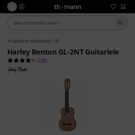
Démarr
Guitares classiques 1/8
Harley Benton GL-2NT Guitarlele
4.3 étoiles sur 5 d'après 238 évaluations clients
(
238
)