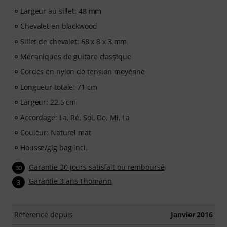
intelligent avec fonction d'entraînement, ralenti et
Largeur au sillet: 48 mm
autres fonctionnalités.
Chevalet en blackwood
Sillet de chevalet: 68 x 8 x 3 mm
Mécaniques de guitare classique
Cordes en nylon de tension moyenne
Longueur totale: 71 cm
Largeur: 22,5 cm
Accordage: La, Ré, Sol, Do, Mi, La
Couleur: Naturel mat
Housse/gig bag incl.
Garantie 30 jours satisfait ou remboursé
30
Garantie 3 ans Thomann
3
Référencé depuis
Janvier 2016