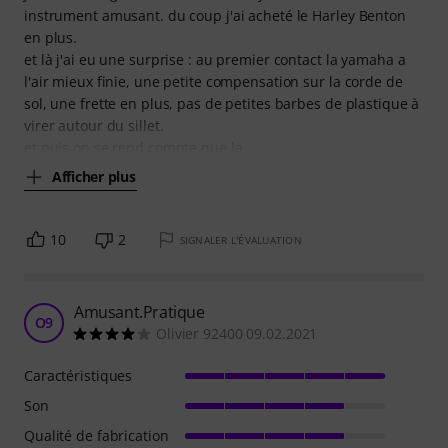
instrument amusant. du coup j'ai acheté le Harley Benton
en plus.
et là j'ai eu une surprise : au premier contact la yamaha a
l'air mieux finie, une petite compensation sur la corde de
sol, une frette en plus, pas de petites barbes de plastique à
virer autour du sillet.
et puis on se rend compte que la
Afficher plus
10
2
SIGNALER L'ÉVALUATION
Amusant.Pratique
O9
Olivier 92400 09.02.2021
Caractéristiques
Son
Qualité de fabrication