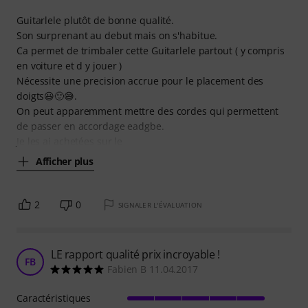
Guitarlele plutôt de bonne qualité.
Son surprenant au debut mais on s'habitue.
Ca permet de trimbaler cette Guitarlele partout ( y compris
en voiture et d y jouer )
Nécessite une precision accrue pour le placement des
doigts😃🙂😅.
On peut apparemment mettre des cordes qui permettent
de passer en accordage eadgbe.
Je les ai achetées sur le
Afficher plus
2
0
SIGNALER L'ÉVALUATION
LE rapport qualité prix incroyable !
FB
Fabien B 11.04.2017
Caractéristiques