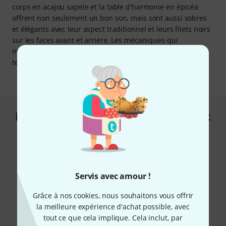
corps en acajou sapele et la table d'harmonie en épicéa
offrent non seulement un bon son, mais sont aussi sobres
et élégants avec leur aspect traditionnel et leurs filets noirs
sur les faces avant et arrière. Les mécaniques qui
maintiennent l'accord des six cordes en nylon de moyenne
tension sont également fiables.
Les clients qui ont regardé ce produit
ont acheté ceci
Servis avec amour !
Grâce à nos cookies, nous souhaitons vous offrir
la meilleure expérience d'achat possible, avec
65%
tout ce que cela implique. Cela inclut, par