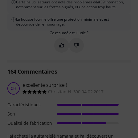
Certains utilisateurs ont noté des problèmes d&#39;intonation,
notamment sur les frettes aiguës, et une action trop haute.
La housse fournie offre une protection minimale et est
dépourvue de rembourrage.
Ce résumé est-il utile ?
Marquer ce résumé comme utile
Marquer ce résumé comme in
164
Commentaires
excellente surprise !
CH
Christian H. 390 04.02.2017
Caractéristiques
Son
Qualité de fabrication
J'ai acheté la guitarelélé Yamaha et j'ai découvert un