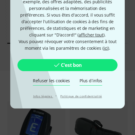
11%
exemple, des offres adaptées, des publicités
personnalisées et la mémorisation des
ONT ACHETÉ
ONT ACHETÉ
préférences. Si vous êtes d'accord, il vous suffit
Yamaha GL1 Guitalele
EXACTEMENT CE PRODUIT
d'accepter l'utilisation de cookies à des fins de
59 €
79 €
préférences, de statistiques et de marketing en
cliquant sur "D'accord!" (
afficher tout
).
Vous pouvez révoquer votre consentement à tout
moment via les paramètres de cookies (
ici
).
Comparer
C'est bon
Refuser les cookies
Plus d´infos
Accessoires & articles appropriés
·
Infos légales
Politique de confidentialité