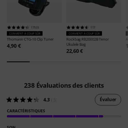
17525
117
CONVIENT À COUP SÛR
CONVIENT À COUP SÛR
Thomann
CTG-10 Clip Tuner
Rockbag
RB20002B Tenor
A
Ukulele Bag
4,90 €
22,60 €
238
Évaluations des clients
Évaluer
4.3
/ 5
CARACTÉRISTIQUES
SON